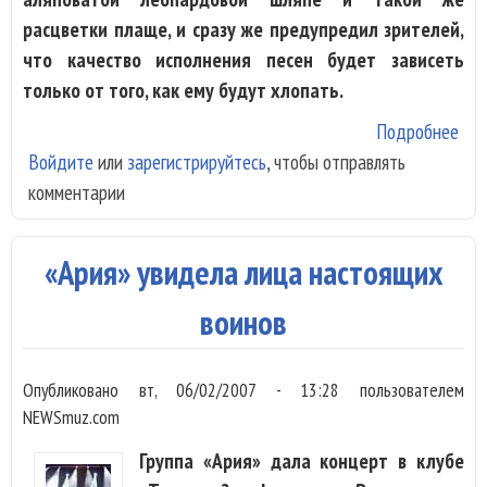
расцветки плаще, и сразу же предупредил зрителей,
что качество исполнения песен будет зависеть
только от того, как ему будут хлопать.
Подробнее
о П
Войдите
или
зарегистрируйтесь
, чтобы отправлять
нау
комментарии
зри
пра
апл
«Ария» увидела лица настоящих
воинов
Опубликовано
вт, 06/02/2007 - 13:28
пользователем
NEWSmuz.com
Группа «Ария» дала концерт в клубе