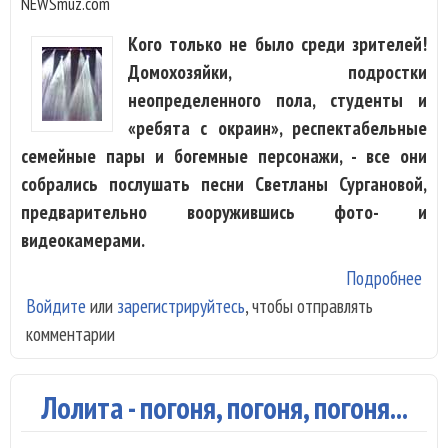
NEWSmuz.com
Кого только не было среди зрителей!
Домохозяйки, подростки
неопределенного пола, студенты и
«ребята с окраин», респектабельные
семейные пары и богемные персонажи, - все они
собрались послушать песни Светланы Сургановой,
предварительно вооружившись фото- и
видеокамерами.
Подробнее
о С
Войдите
или
зарегистрируйтесь
, чтобы отправлять
Сур
комментарии
сде
неп
пре
Лолита - погоня, погоня, погоня...