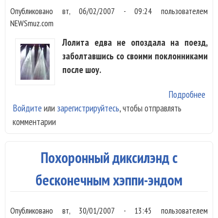
Опубликовано
вт, 06/02/2007 - 09:24
пользователем
NEWSmuz.com
Лолита едва не опоздала на поезд,
заболтавшись со своими поклонниками
после шоу.
Подробнее
о
Войдите
или
зарегистрируйтесь
, чтобы отправлять
Лол
комментарии
-
пог
пог
Похоронный диксилэнд с
пого
бесконечным хэппи-эндом
Опубликовано
вт, 30/01/2007 - 13:45
пользователем