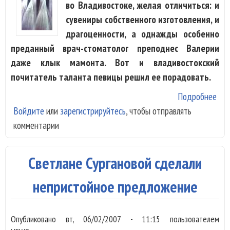
во Владивостоке, желая отличиться: и
сувениры собственного изготовления, и
драгоценности, а однажды особенно
преданный врач-стоматолог преподнес Валерии
даже клык мамонта. Вот и владивостокский
почитатель таланта певицы решил ее порадовать.
Подробнее
о
Войдите
или
зарегистрируйтесь
, чтобы отправлять
Пок
комментарии
при
Вал
При
Светлане Сургановой сделали
с в
непристойное предложение
Опубликовано
вт, 06/02/2007 - 11:15
пользователем