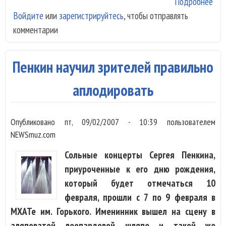
Подробнее
о "
Войдите
или
зарегистрируйтесь
, чтобы отправлять
Да
комментарии
пов
соб
Пенкин научил зрителей правильно
аплодировать
Опубликовано
пт, 09/02/2007 - 10:39
пользователем
NEWSmuz.com
Сольные концерты Сергея Пенкина,
приуроченные к его дню рождения,
который будет отмечаться 10
февраля, прошли с 7 по 9 февраля в
МХАТе им. Горького. Именинник вышел на сцену в
аляповатой леопардовой шляпе и такой же