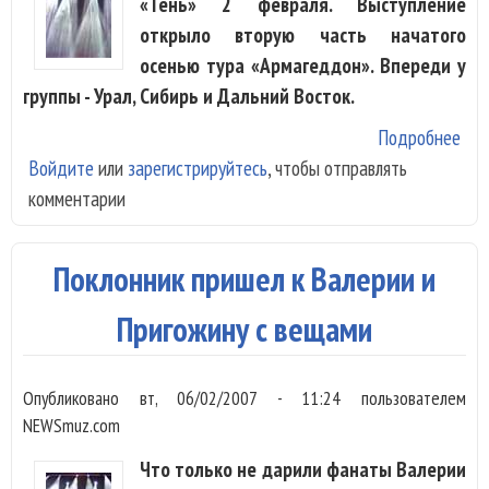
«Тень» 2 февраля. Выступление
открыло вторую часть начатого
осенью тура «Армагеддон». Впереди у
группы - Урал, Сибирь и Дальний Восток.
Подробнее
о «
Войдите
или
зарегистрируйтесь
, чтобы отправлять
уви
комментарии
лиц
нас
вои
Поклонник пришел к Валерии и
Пригожину с вещами
Опубликовано
вт, 06/02/2007 - 11:24
пользователем
NEWSmuz.com
Что только не дарили фанаты Валерии