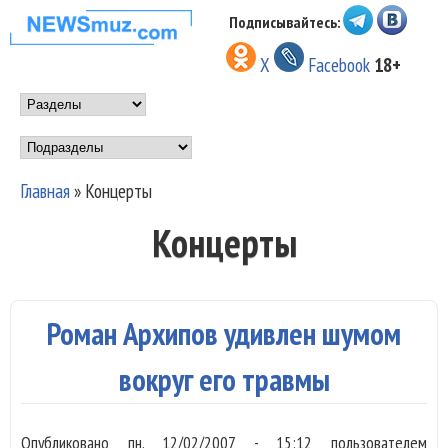
Перейти к основному
Подписывайтесь:
НОВОСТИ
содержанию
X
Facebook
18+
МУЗЫКИ И
Main menu
ШОУ БИЗНЕСА
Подразделы
NEWSMUZ.COM
Главная
»
Концерты
Вы здесь
Концерты
Роман Архипов удивлен шумом
вокруг его травмы
Опубликовано
пн, 12/02/2007 - 15:12
пользователем