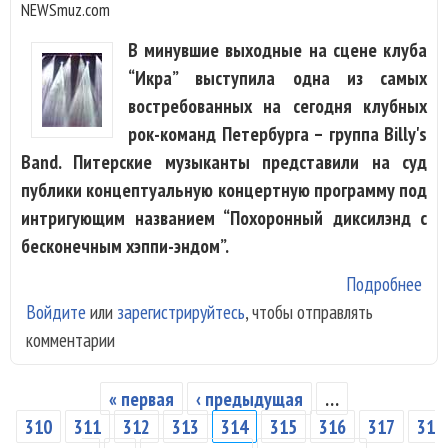
NEWSmuz.com
В минувшие выходные на сцене клуба
“Икра” выступила одна из самых
востребованных на сегодня клубных
рок-команд Петербурга – группа Billy's
Band. Питерские музыканты представили на суд
публики концептуальную концертную программу под
интригующим названием “Похоронный диксилэнд с
бесконечным хэппи-эндом”.
Подробнее
о
Войдите
или
зарегистрируйтесь
, чтобы отправлять
Пох
комментарии
дик
бес
хэп
« первая
‹ предыдущая
…
Страницы
310
311
312
313
314
315
316
317
31