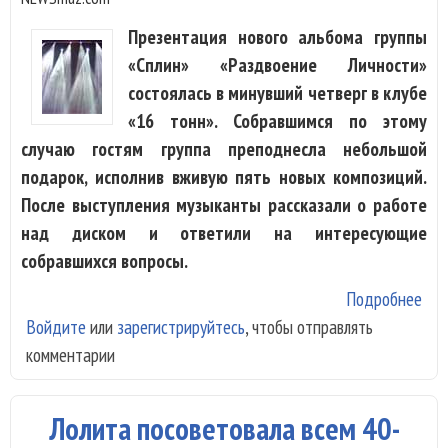
Презентация нового альбома группы
«Сплин» «Раздвоение Личности»
состоялась в минувший четверг в клубе
«16 тонн». Собравшимся по этому
случаю гостям группа преподнесла небольшой
подарок, исполнив вживую пять новых композиций.
После выступления музыканты рассказали о работе
над диском и ответили на интересующие
собравшихся вопросы.
Подробнее
о
Войдите
или
зарегистрируйтесь
, чтобы отправлять
«Ра
комментарии
Лич
«Сп
обы
Лолита посоветовала всем 40-
сос