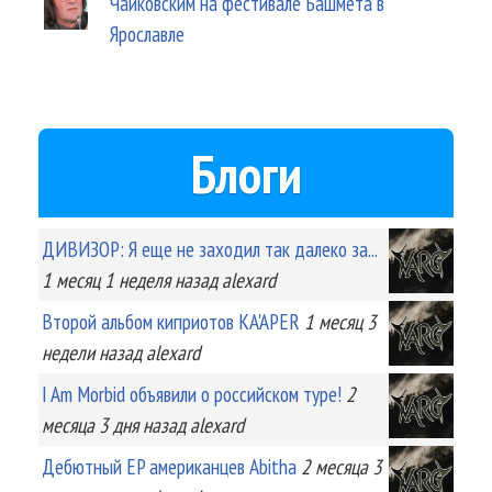
Чайковским на фестивале Башмета в
Ярославле
Блоги
ДИВИЗОР: Я еще не заходил так далеко за...
1 месяц 1 неделя
назад
alexard
Второй альбом киприотов KA'APER
1 месяц 3
недели
назад
alexard
I Am Morbid объявили о российском туре!
2
месяца 3 дня
назад
alexard
Дебютный EP американцев Abitha
2 месяца 3