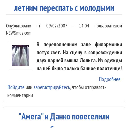
летним переспать с молодыми
Опубликовано
пт, 09/02/2007 - 14:04
пользователем
NEWSmuz.com
В переполненном зале филармонии
потух свет. На сцену в сопровождении
двух парней вышла Лолита. Из одежды
на ней было только банное полотенце!
Подробнее
о Л
Войдите
или
зарегистрируйтесь
, чтобы отправлять
пос
комментарии
все
лет
пер
"Амега" и Данко повеселили
мо