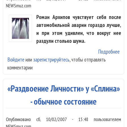
NEWSmuz.com
Роман Архипов чувствует себя после
автомобильной аварии гораздо лучше,
и при этом удивлен, что вокруг нее
раздули столько шума.
Подробнее
о Р
Войдите
или
зарегистрируйтесь
, чтобы отправлять
Арх
комментарии
уди
шу
вок
«Раздвоение Личности» у «Сплина»
его
тра
- обычное состояние
Опубликовано
сб, 10/02/2007 - 15:48
пользователем
NEWSmuz.com