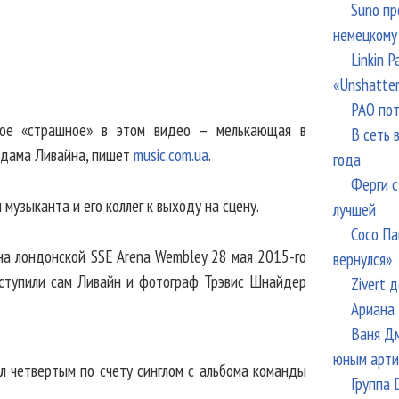
Suno пр
немецкому
Linkin 
«Unshatte
РАО пот
амое «страшное» в этом видео – мелькающая в
В сеть 
 Адама Ливайна, пишет
music.com.ua
.
года
Ферги с
музыканта и его коллег к выходу на сцену.
лучшей
Сосо Па
на лондонской SSE Arena Wembley 28 мая 2015-го
вернулся»
ыступили сам Ливайн и фотограф Трэвис Шнайдер
Zivert 
Ариана 
Ваня Дм
юным арти
тал четвертым по счету синглом с альбома команды
Группа 