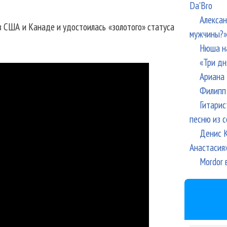
Da'Bro
Алексан
 США и Канаде и удостоилась «золотого» статуса
мужчины?»
Нюша н
«Три дн
Ариана 
Филипп 
Гитарис
песню из с
Денис К
Анастасия
Mordor 