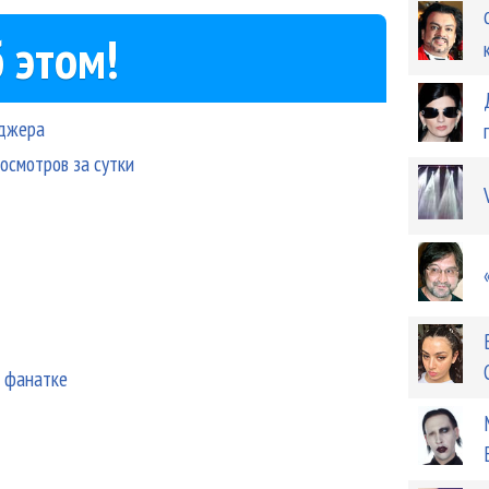
 этом!
еджера
осмотров за сутки
й фанатке