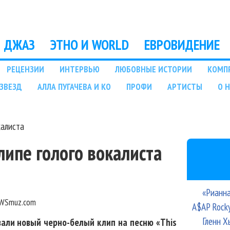
Перейти к основному
содержанию
ДЖАЗ
ЭТНО И WORLD
ЕВРОВИДЕНИЕ
РЕЦЕНЗИИ
ИНТЕРВЬЮ
ЛЮБОВНЫЕ ИСТОРИИ
КОМП
ЗВЕЗД
АЛЛА ПУГАЧЕВА И КО
ПРОФИ
АРТИСТЫ
О 
калиста
липе голого вокалиста
«Рианна
WSmuz.com
A$AP Rock
Гленн Х
али новый черно-белый клип на песню «This