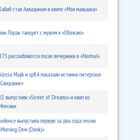
Хабиб стал Алладином в клипе «Моя малышка»
Ани Лорак танцует с мужем в «Обожаю»
BTS расслабляются после вечеринки в «Normal»
Alessa Majik и sp84 показали истинно питерское
«Свидание»
U2 выпустили «Street of Dreams» и клип из
Мексики
Бейонсе выпустила первую за два года песню
«Morning Dew (Donk)»