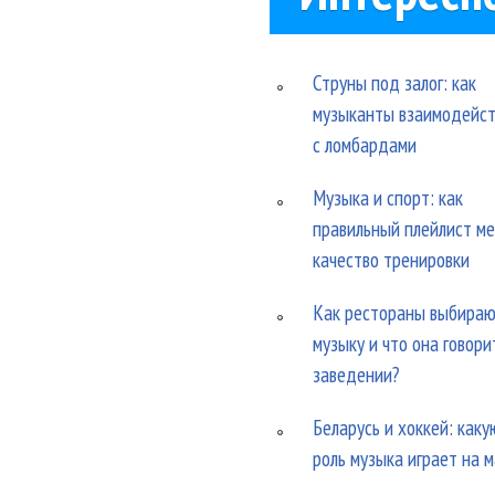
Струны под залог: как
музыканты взаимодейс
с ломбардами
Музыка и спорт: как
правильный плейлист м
качество тренировки
Как рестораны выбира
музыку и что она говори
заведении?
Беларусь и хоккей: каку
роль музыка играет на 