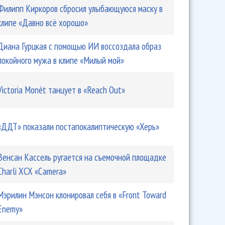
Филипп Киркоров сбросил улыбающуюся маску в
клипе «Давно всё хорошо»
Диана Гурцкая с помощью ИИ воссоздала образ
покойного мужа в клипе «Милый мой»
Victoria Monét танцует в «Reach Out»
«ДДТ» показали постапокалиптическую «Херь»
Венсан Кассель ругается на съемочной площадке
Charli XCX «Camera»
Мэрилин Мэнсон клонировал себя в «Front Toward
Enemy»