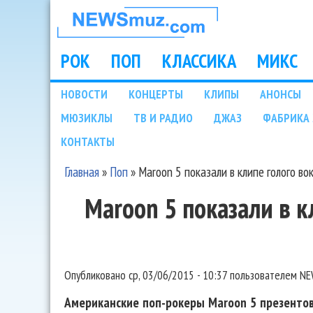
НОВОСТИ
МУЗЫКИ И
РОК
ПОП
КЛАССИКА
МИКС
Main menu
ШОУ БИЗНЕСА
НОВОСТИ
КОНЦЕРТЫ
КЛИПЫ
АНОНСЫ
Подразделы
МЮЗИКЛЫ
ТВ И РАДИО
ДЖАЗ
ФАБРИКА 
NEWSMUZ.COM
КОНТАКТЫ
Главная
»
Поп
»
Maroon 5 показали в клипе голого во
Вы здесь
Maroon 5 показали в к
Опубликовано
ср, 03/06/2015 - 10:37
пользователем
NE
Американские поп-рокеры Maroon 5 презентов