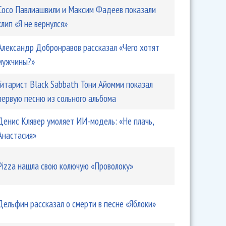
Сосо Павлиашвили и Максим Фадеев показали
клип «Я не вернулся»
Александр Добронравов рассказал «Чего хотят
мужчины?»
Гитарист Black Sabbath Тони Айомми показал
первую песню из сольного альбома
Денис Клявер умоляет ИИ-модель: «Не плачь,
Анастасия»
Pizza нашла свою колючую «Проволоку»
Дельфин рассказал о смерти в песне «Яблоки»