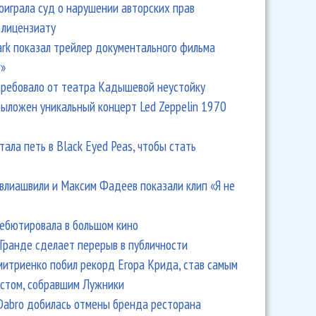
оиграла суд о нарушении авторских прав
 лицензиату
Park показал трейлер документального фильма
r»
ребовало от театра Кадышевой неустойку
выложен уникальный концерт Led Zeppelin 1970
тала петь в Black Eyed Peas, чтобы стать
влиашвили и Максим Фадеев показали клип «Я не
дебютировала в большом кино
Гранде сделает перерыв в публичности
итриенко побил рекорд Егора Крида, став самым
стом, собравшим Лужники
Dabro добилась отмены бренда ресторана