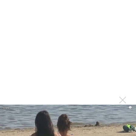
Россию
Последнее
Сергей Сычёв - «Хит-парады в СССР. Полное
исследование»
Suno внедрил инструмент по нарушениям авторских
прав и новые водяные знаки
«Рианна работает в студии», - проговорился ее
партнер A$AP Rocky
Гленн Хьюз завершил свою гастрольную карьеру
Suno проиграла суд о нарушении авторских прав
i
немецкому лицензиату
Linkin Park показал трейлер документального фильма
«Unshatter»