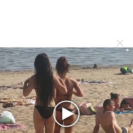
Caro Emerald
От афробита Iyeoka, на самом деле миксующей вообще все
i
подходящие музыкальные жанры, фестиваль пришел к еще
одной высшей точке - Caro Emerald. Это вообще нечто из
ряда вон. Голландка Каро Эмеральд просто взяла и
вернулась к винтажному электро-кабаре, босанове и соулу,
ее голос бесстыдно танцует между электрофанком и
сильными четными долями. Это так привычно для русского
шансона, но овеяно европейской стильностью… Каро не то,
чтобы усердствовала, но явно купалась в лучах любви от
русских поклонников. Замена ушедшей в тень Ирине
Богушевской явно найдена.