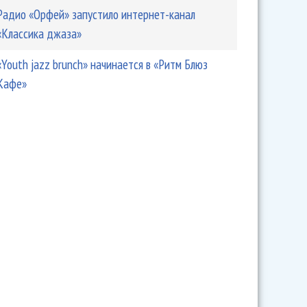
Радио «Орфей» запустило интернет-канал
«Классика джаза»
«Youth jazz brunch» начинается в «Ритм Блюз
Кафе»
еринка RealMusic пройдет 10 ноября