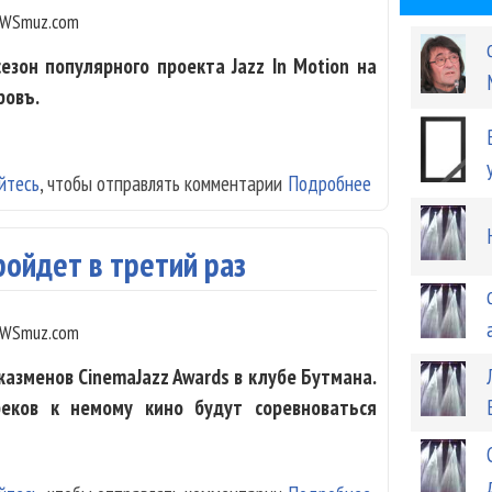
WSmuz.com
езон популярного проекта Jazz In Motion на
ровъ.
йтесь
, чтобы отправлять комментарии
Подробнее
о Jazz In Motio
ройдет в третий раз
WSmuz.com
жазменов CinemaJazz Awards в клубе Бутмана.
реков к немому кино будут соревноваться