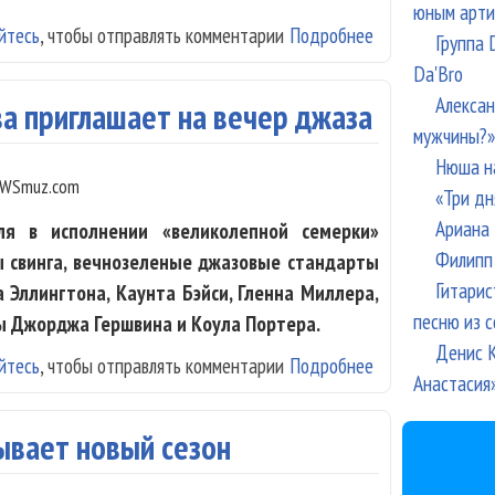
юным арти
йтесь
, чтобы отправлять комментарии
Подробнее
о Лина Милович
Группа 
Da'Bro
Алексан
а приглашает на вечер джаза
мужчины?»
Нюша н
WSmuz.com
«Три дн
Ариана 
я в исполнении «великолепной семерки»
Филипп 
ы свинга, вечнозеленые джазовые стандарты
Гитарис
 Эллингтона, Каунта Бэйси, Гленна Миллера,
песню из с
ы Джорджа Гершвина и Коула Портера.
Денис К
йтесь
, чтобы отправлять комментарии
Подробнее
о Тромбон-шоу 
Анастасия
рывает новый сезон