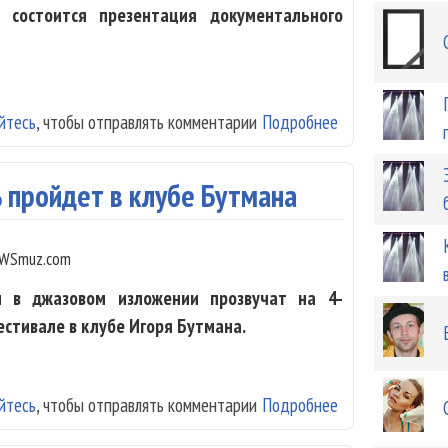
 состоится презентация документального
йтесь
, чтобы отправлять комментарии
Подробнее
о О фестивале 
 пройдет в клубе Бутмана
WSmuz.com
и в джазовом изложении прозвучат на 4-
стивале в клубе Игоря Бутмана.
йтесь
, чтобы отправлять комментарии
Подробнее
о Джаз-кроссов