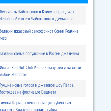
Фестиваль Чайковского в Клину вобрал джаз
Мерабовой и всего Чайковского в Демьяново
Великий джазовый саксофонист Сонни Роллинз
умер
n открывает новый сезон
Названы самые популярные в России джазмены
Фли из Red Hot Chili Peppers выпустил джазовый
альбом «Honora»
Лучшие новые голоса и джазовое шоу Петра
Востокова на фестивале Башмета
Симона Кермес спела с немецко-кубинским
джазом в Клину и подарила туфли