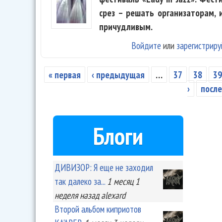
срез – решать организаторам, 
причудливым.
Войдите
или
зарегистриру
« первая
‹ предыдущая
…
37
38
3
Страницы
›
после
Блоги
ДИВИЗОР: Я еще не заходил
так далеко за...
1 месяц 1
неделя
назад
alexard
Второй альбом киприотов