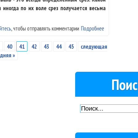
и иногда по их воле срез получается весьма
йтесь
, чтобы отправлять комментарии
Подробнее
о «Lady In Jazz
9
40
41
42
43
44
45
следующая
дняя »
Поис