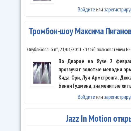
Войдите
или
зарегистриру
Тромбон-шоу Максима Пиганов
Опубликовано
пт, 21/01/2011 - 13:36
пользователем
NE
Во Дворце на Яузе 2 феврал
прозвучат золотые мелодии эр
Кида Ори, Луи Армстронга, Дюка
Бенни Гудмена, знаменитые хит
Войдите
или
зарегистриру
Jazz In Motion отк