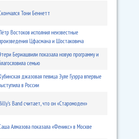
Скончался Тони Беннетт
Пётр Востоков исполнил неизвестные
«Усадьба.Джаз» сняли фильм
произведения Цфасмана и Шостаковича
Этери Бериашвили показала новую программу и
благословила семью
Кубинская джазовая певица Зуле Гуэрра впервые
выступила в России
Billy's Band считает, что он «Старомоден»
ер фестиваль пройдет в клубе Бутмана
Саша Алмазова показала «Феникс» в Москве