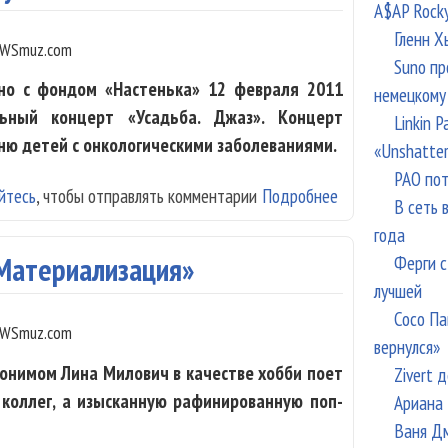
A$AP Rock
Гленн Х
WSmuz.com
Suno пр
но с фондом «Настенька» 12 февраля 2011
немецкому
льный концерт «Усадьба. Джаз». Концерт
Linkin 
ю детей с онкологическими заболеваниями.
«Unshatte
РАО пот
йтесь
, чтобы отправлять комментарии
Подробнее
о Благотворите
В сеть 
года
Ферги с
«Материализация»
лучшей
Сосо Па
WSmuz.com
вернулся»
донимом Лина Милович в качестве хобби поет
Zivert 
 коллег, а изысканную рафинированную поп-
Ариана 
Ваня Дм