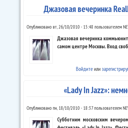
Джазовая вечеринка Real
Опубликовано
вт, 26/10/2010 - 15:48
пользователем
NE
Джазовая вечеринка коммьюнити 
самом центре Москвы. Вход сво
Войдите
или
зарегистриру
«Lady In Jazz»: нем
Опубликовано
пн, 18/10/2010 - 18:37
пользователем
NE
Субботним московским вечеро
фестиваль «Lady In Jazz». Фест