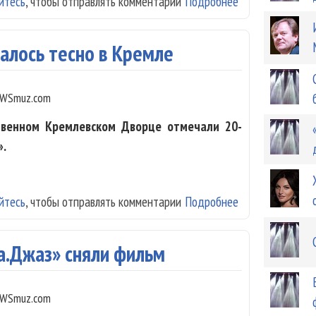
йтесь
, чтобы отправлять комментарии
Подробнее
о CinemaJazz Aw
залось тесно в Кремле
WSmuz.com
ственном Кремлевском Дворце отмечали 20-
».
йтесь
, чтобы отправлять комментарии
Подробнее
о «Хору Турецко
а.Джаз» сняли фильм
WSmuz.com