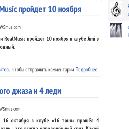
Music пройдет 10 ноября
WSmuz.com
RealMusic пройдет 10 ноября в клубе Jimi в
бодный.
йтесь
, чтобы отправлять комментарии
Подробнее
о Джазовая веч
ного джаза и 4 леди
WSmuz.com
м 16 октября в клубе «16 тонн» прошёл 4
иваль - это всегда определённый срез. Какой