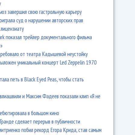
y
ьюз завершил свою гастрольную карьеру
оиграла суд о нарушении авторских прав
 лицензиату
Park показал трейлер документального фильма
r»
ребовало от театра Кадышевой неустойку
льный концерт «Усадьба. Джаз» пройдет в «Крокусе»
выложен уникальный концерт Led Zeppelin 1970
тала петь в Black Eyed Peas, чтобы стать
влиашвили и Максим Фадеев показали клип «Я не
дебютировала в большом кино
Гранде сделает перерыв в публичности
итриенко побил рекорд Егора Крида, став самым