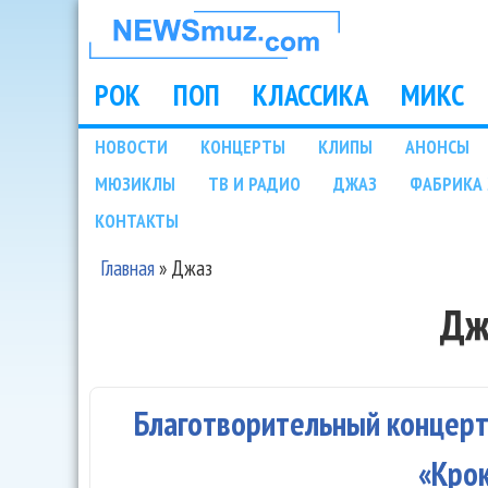
НОВОСТИ
МУЗЫКИ И
РОК
ПОП
КЛАССИКА
МИКС
Main menu
ШОУ БИЗНЕСА
НОВОСТИ
КОНЦЕРТЫ
КЛИПЫ
АНОНСЫ
Подразделы
МЮЗИКЛЫ
ТВ И РАДИО
ДЖАЗ
ФАБРИКА 
NEWSMUZ.COM
КОНТАКТЫ
Главная
»
Джаз
Вы здесь
Дж
Благотворительный концерт
«Кро