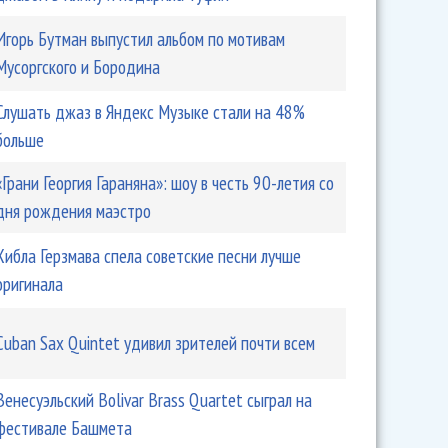
ards пройдет в третий раз
Игорь Бутман выпустил альбом по мотивам
Мусоргского и Бородина
Слушать джаз в Яндекс Музыке стали на 48%
больше
«Грани Георгия Гараняна»: шоу в честь 90-летия со
дня рождения маэстро
Хибла Герзмава спела советские песни лучше
оригинала
го» оказалось тесно в Кремле
Cuban Sax Quintet удивил зрителей почти всем
Венесуэльский Bolivar Brass Quartet сыграл на
фестивале Башмета