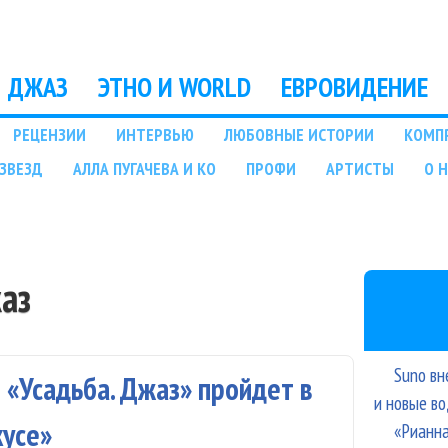
Перейти к основному
содержанию
ДЖАЗ
ЭТНО И WORLD
ЕВРОВИДЕНИЕ
РЕЦЕНЗИИ
ИНТЕРВЬЮ
ЛЮБОВНЫЕ ИСТОРИИ
КОМП
ЗВЕЗД
АЛЛА ПУГАЧЕВА И КО
ПРОФИ
АРТИСТЫ
О 
аз
Suno вн
 «Усадьба. Джаз» пройдет в
и новые в
кусе»
«Рианна