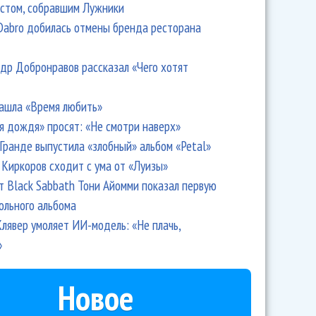
стом, собравшим Лужники
 – «Материализация»
Dabro добилась отмены бренда ресторана
др Добронравов рассказал «Чего хотят
ашла «Время любить»
я дождя» просят: «Не смотри наверх»
Гранде выпустила «злобный» альбом «Petal»
Киркоров сходит с ума от «Луизы»
т Black Sabbath Тони Айомми показал первую
ольного альбома
лявер умоляет ИИ-модель: «Не плачь,
Максима Пиганова приглашает на вечер джаза
»
Новое