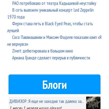
РАО потребовало от театра Кадышевой неустойку
В сеть выложен уникальный концерт Led Zeppelin
1970 года
Ферги стала петь в Black Eyed Peas, чтобы стать
лучшей
Сосо Павлиашвили и Максим Фадеев показали клип «Я
не вернулся»
Zivert дебютировала в большом кино
Ариана Гранде сделает перерыв в публичности
Блоги
ДИВИЗОР: Я еще не заходил так далеко за...
1 месяц 1 неделя
назад
alexard