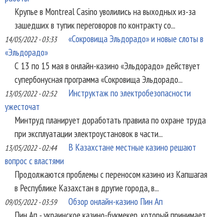
Крупье в Montreal Casino уволились на выходных из-за
зашедших в тупик переговоров по контракту со...
«Сокровища Эльдорадо» и новые слоты в
14/05/2022 - 03:33
«Эльдорадо»
С 13 по 15 мая в онлайн-казино «Эльдорадо» действует
супербонусная программа «Сокровища Эльдорадо...
Инструктаж по электробезопасности
13/05/2022 - 02:52
ужесточат
Минтруд планирует доработать правила по охране труда
при эксплуатации электроустановок в части...
В Казахстане местные казино решают
13/05/2022 - 02:44
вопрос с властями
Продолжаются проблемы с переносом казино из Капшагая
в Республике Казахстан в другие города, в...
Обзор онлайн-казино Пин Ап
09/05/2022 - 03:59
Пин Ап - украинское казино-букмекер, который принимает