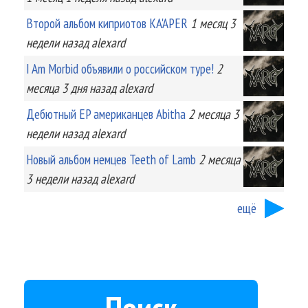
Второй альбом киприотов KA'APER
1 месяц 3
недели
назад
alexard
I Am Morbid объявили о российском туре!
2
месяца 3 дня
назад
alexard
Дебютный EP американцев Abitha
2 месяца 3
недели
назад
alexard
Новый альбом немцев Teeth of Lamb
2 месяца
3 недели
назад
alexard
ещё
Поиск