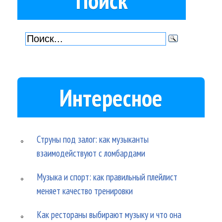
Интересное
Струны под залог: как музыканты
взаимодействуют с ломбардами
Музыка и спорт: как правильный плейлист
меняет качество тренировки
Как рестораны выбирают музыку и что она