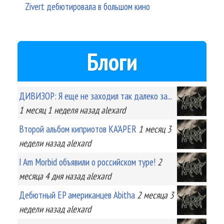
Zivert дебютировала в большом кино
Блоги
ДИВИЗОР: Я еще не заходил так далеко за...
1 месяц 1 неделя
назад
alexard
Второй альбом киприотов KA'APER
1 месяц 3
недели
назад
alexard
I Am Morbid объявили о российском туре!
2
месяца 4 дня
назад
alexard
Дебютный EP американцев Abitha
2 месяца 3
недели
назад
alexard