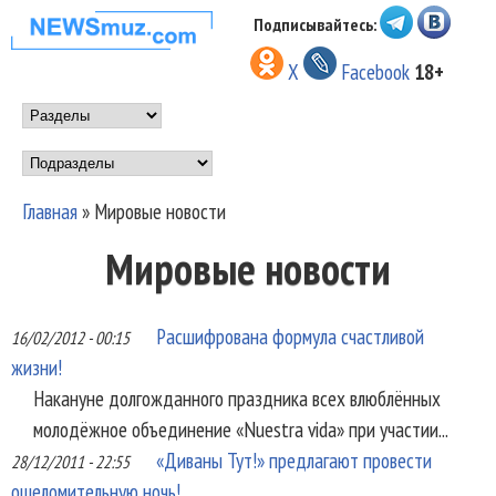
Перейти к основному
Подписывайтесь:
НОВОСТИ
содержанию
X
Facebook
18+
МУЗЫКИ И
Main menu
ШОУ БИЗНЕСА
Подразделы
NEWSMUZ.COM
Главная
»
Мировые новости
Вы здесь
Мировые новости
Расшифрована формула счастливой
16/02/2012 - 00:15
жизни!
Накануне долгожданного праздника всех влюблённых
молодёжное объединение «Nuestra vida» при участии...
«Диваны Тут!» предлагают провести
28/12/2011 - 22:55
ошеломительную ночь!