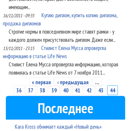
имеющим...
Куплю диплом, купить копию диплома,
16/11/2011 - 09:35
продажа дипломов
Строгие нормы в повседневном мире ставят рамки - у
каждого должен присутствовать диплом. Даже если...
Стилист Елена Мусса опровергла
13/11/2011 - 23:15
информацию в статье Life News
Стилист Елена Мусса опровергла информацию, которая
появилась в статье Life News от 7 ноября 2011...
« первая
‹ предыдущая
…
Страницы
36
37
38
39
40
41
42
43
44
Последнее
Kara Kross обнимает каждый «Новый день»