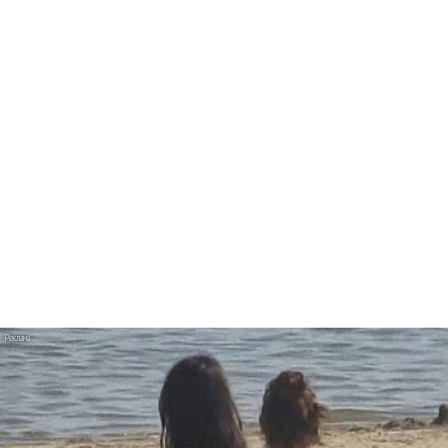
Мэрилин Мэнсон клонировал себя в «Front
Toward Enemy»
Хабиб стал Алладином в клипе «Моя
малышка»
Ани Лорак танцует с мужем в «Обожаю»
BTS расслабляются после вечеринки в
«Normal»
Alessa Majik и sp84 показали истинно
питерское «Свидание»
U2 выпустили «Street of Dreams» и клип из
Мексики