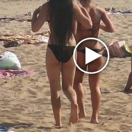
Бейонсе выпустила первую за два года
песню «Morning Dew (Donk)»
Mia Boyka в образе Барби снялась в клипе
«Экспонат»
The Strokes показали Going Shopping из
будущего альбома
Блоги
ДИВИЗОР: Я еще не заходил так далеко за...
1 месяц 1 неделя
назад
alexard