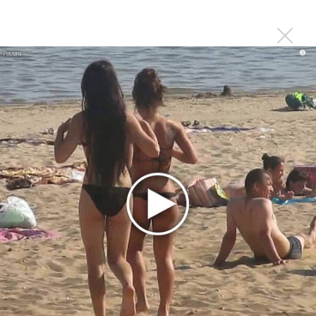
Zivert дебютировала в большом кино
Ариана Гранде сделает перерыв в публичности
Ваня Дмитриенко побил рекорд Егора Крида, став
i
самым юным артистом, собравшим Лужники
Группа Dabro добилась отмены бренда ресторана
Da'Bro
Александр Добронравов рассказал «Чего хотят
мужчины?»
Нюша нашла «Время любить»
«Три дня дождя» просят: «Не смотри наверх»
Ариана Гранде выпустила «злобный» альбом
«Petal»
Филипп Киркоров сходит с ума от «Луизы»
Гитарист Black Sabbath Тони Айомми показал первую
песню из сольного альбома
Денис Клявер умоляет ИИ-модель: «Не плачь,