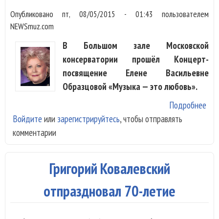
Юр
Опубликовано
пт, 08/05/2015 - 01:43
пользователем
Ба
NEWSmuz.com
В Большом зале Московской
консерватории прошёл Концерт-
посвящение Елене Васильевне
Образцовой «Музыка — это любовь».
Подробнее
о
Войдите
или
зарегистрируйтесь
, чтобы отправлять
Зав
комментарии
от 
Обр
Григорий Ковалевский
отпраздновал 70-летие