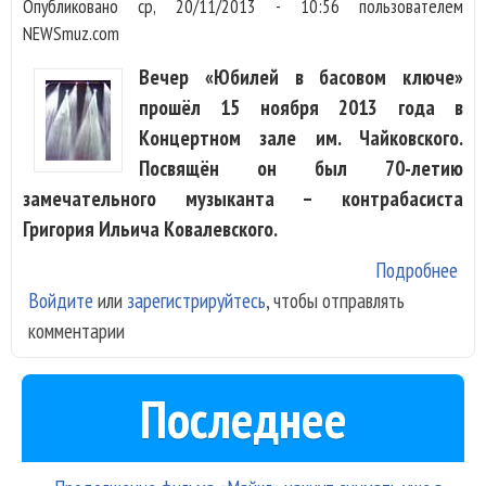
Опубликовано
ср, 20/11/2013 - 10:56
пользователем
NEWSmuz.com
Вечер «Юбилей в басовом ключе»
прошёл 15 ноября 2013 года в
Концертном зале им. Чайковского.
Посвящён он был 70-летию
замечательного музыканта – контрабасиста
Григория Ильича Ковалевского.
Подробнее
о Г
Войдите
или
зарегистрируйтесь
, чтобы отправлять
Ков
комментарии
отп
70-
Последнее