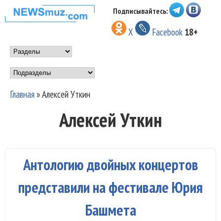
Перейти к основному
Подписывайтесь:
НОВОСТИ
содержанию
X
Facebook
18+
МУЗЫКИ И
Main menu
ШОУ БИЗНЕСА
Подразделы
NEWSMUZ.COM
Главная
»
Алексей Уткин
Вы здесь
Алексей Уткин
Антологию двойных концертов
представили на фестивале Юрия
Башмета