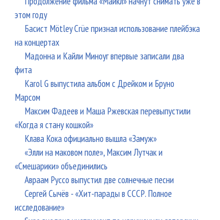
Продолжение фильма «Майкл» начнут снимать уже в
этом году
Басист Mötley Crüe признал использование плейбэка
на концертах
Мадонна и Кайли Миноуг впервые записали два
фита
Karol G выпустила альбом с Дрейком и Бруно
Марсом
Максим Фадеев и Маша Ржевская перевыпустили
«Когда я стану кошкой»
Клава Кока официально вышла «Замуж»
«Элли на маковом поле», Максим Лутчак и
«Смешарики» объединились
Авраам Руссо выпустил две солнечные песни
Сергей Сычёв - «Хит-парады в СССР. Полное
исследование»