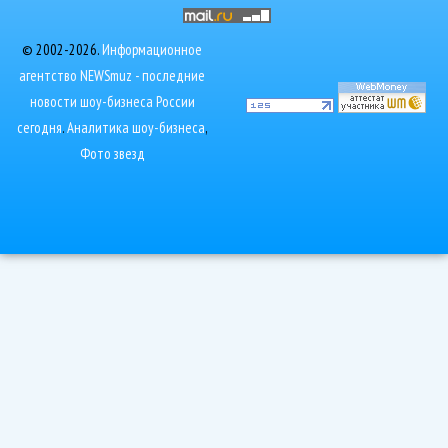
© 2002-2026.
Информационное
агентство NEWSmuz - последние
новости шоу-бизнеса России
сегодня
.
Аналитика шоу-бизнеса
,
Фото звезд