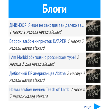
Блоги
ДИВИЗОР: Я еще не заходил так далеко за...
1 месяц 1 неделя
назад
alexard
Второй альбом киприотов KA'APER
1 месяц 3
недели
назад
alexard
I Am Morbid объявили о российском туре!
2
месяца 3 дня
назад
alexard
Дебютный EP американцев Abitha
2 месяца 3
недели
назад
alexard
Новый альбом немцев Teeth of Lamb
2 месяца
3 недели
назад
alexard
ещё