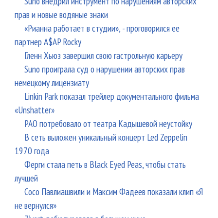
Suno внедрил инструмент по нарушениям авторских
прав и новые водяные знаки
«Рианна работает в студии», - проговорился ее
партнер A$AP Rocky
Гленн Хьюз завершил свою гастрольную карьеру
Suno проиграла суд о нарушении авторских прав
немецкому лицензиату
Linkin Park показал трейлер документального фильма
«Unshatter»
РАО потребовало от театра Кадышевой неустойку
В сеть выложен уникальный концерт Led Zeppelin
1970 года
Ферги стала петь в Black Eyed Peas, чтобы стать
лучшей
Сосо Павлиашвили и Максим Фадеев показали клип «Я
не вернулся»