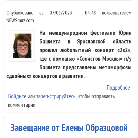
Опубликовано
вс, 07/05/2023 - 04:48
пользователем
NEWSmuz.com
На международном фестивале Юрия
Башмета в Ярославской области
прошел любопытный концерт «2х2»,
где с помощью «Солистов Москвы» п/у
Башмета представлены метаморфозы
«двойных» концертов в развитии.
Подробнее
о А
Войдите
или
зарегистрируйтесь
, чтобы отправлять
дво
комментарии
кон
пре
на
Завещание от Елены Образцовой
фес