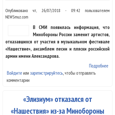
Опубликовано
чт, 26/07/2018 - 09:42
пользователем
NEWSmuz.com
В СМИ появилась информация, что
Минобороны России заменит артистов,
отказавшихся от участия в музыкальном фестивале
«Нашествие», ансамблем песни и пляски российской
армии имени Александрова.
Подробнее
о
Войдите
или
зарегистрируйтесь
, чтобы отправлять
Ми
комментарии
ище
гру
отк
«Элизиум» отказался от
выс
«На
«Нашествия» из-за Минобороны