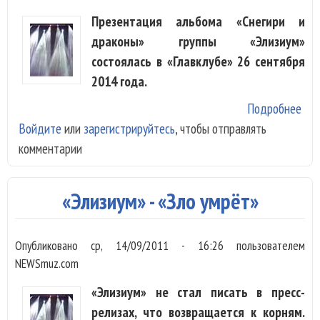
Презентация альбома «Снегири и
драконы» группы «Элизиум»
состоялась в «Главклубе» 26 сентября
2014 года.
Подробнее
о «
Войдите
или
зарегистрируйтесь
, чтобы отправлять
пре
комментарии
при
пок
«Элизиум» - «Зло умрёт»
Опубликовано
ср, 14/09/2011 - 16:26
пользователем
NEWSmuz.com
«Элизиум» не стал писать в пресс-
релизах, что возвращается к корням.