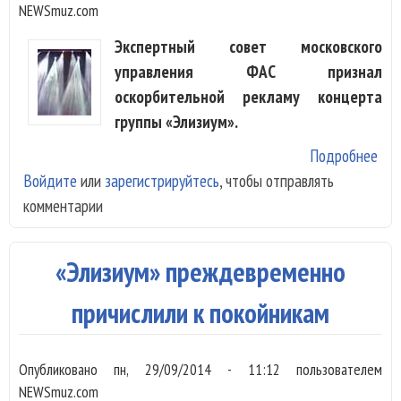
NEWSmuz.com
Экспертный совет московского
управления ФАС признал
оскорбительной рекламу концерта
группы «Элизиум».
Подробнее
о Р
Войдите
или
зарегистрируйтесь
, чтобы отправлять
кон
комментарии
«Эл
при
оск
«Элизиум» преждевременно
причислили к покойникам
Опубликовано
пн, 29/09/2014 - 11:12
пользователем
NEWSmuz.com