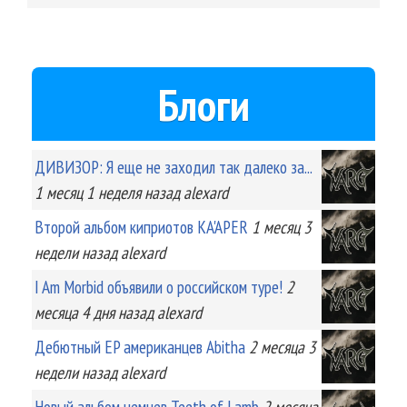
Блоги
ДИВИЗОР: Я еще не заходил так далеко за...
1 месяц 1 неделя
назад
alexard
Второй альбом киприотов KA'APER
1 месяц 3
недели
назад
alexard
I Am Morbid объявили о российском туре!
2
месяца 4 дня
назад
alexard
Дебютный EP американцев Abitha
2 месяца 3
недели
назад
alexard
Новый альбом немцев Teeth of Lamb
2 месяца