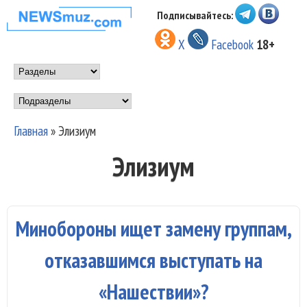
Перейти к основному
Подписывайтесь:
НОВОСТИ
содержанию
X
Facebook
18+
МУЗЫКИ И
Main menu
ШОУ БИЗНЕСА
Подразделы
NEWSMUZ.COM
Главная
»
Элизиум
Вы здесь
Элизиум
Минобороны ищет замену группам,
отказавшимся выступать на
«Нашествии»?