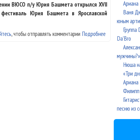
Ариана 
ении ВЮСО п/у Юрия Башмета открылся XVII
Ваня Дм
фестиваль Юрия Башмета в Ярославской
юным арти
Группа 
йтесь
, чтобы отправлять комментарии
Подробнее
о XVII фестива
Da'Bro
«Реквиемом» с 
Алексан
мужчины?»
Нюша н
«Три дн
Ариана 
Филипп 
Гитарис
песню из с