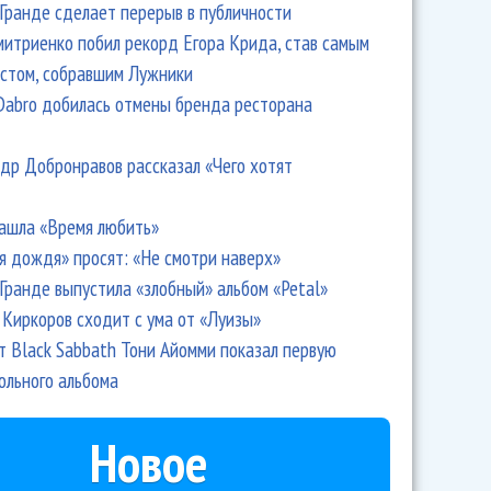
Гранде сделает перерыв в публичности
итриенко побил рекорд Егора Крида, став самым
стом, собравшим Лужники
Dabro добилась отмены бренда ресторана
ль Юрия Башмета в Ярославской области открылся
Гармашем
др Добронравов рассказал «Чего хотят
ашла «Время любить»
я дождя» просят: «Не смотри наверх»
Гранде выпустила «злобный» альбом «Petal»
Киркоров сходит с ума от «Луизы»
т Black Sabbath Тони Айомми показал первую
ольного альбома
Новое