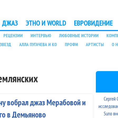
Перейти к основному
содержанию
ДЖАЗ
ЭТНО И WORLD
ЕВРОВИДЕНИЕ
РЕЦЕНЗИИ
ИНТЕРВЬЮ
ЛЮБОВНЫЕ ИСТОРИИ
КОМП
ЗВЕЗД
АЛЛА ПУГАЧЕВА И КО
ПРОФИ
АРТИСТЫ
О 
емлянских
Сергей 
ину вобрал джаз Мерабовой и
исследова
ого в Демьяново
Suno вн