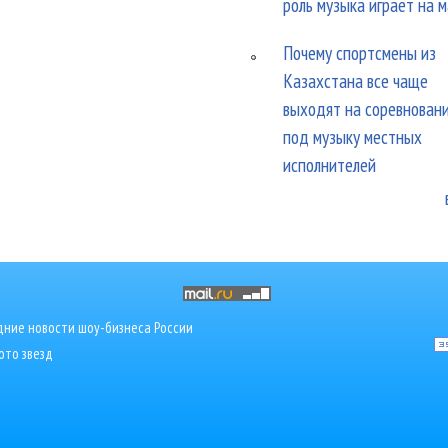
роль музыка играет на 
Почему спортсмены из
Казахстана все чаще
выходят на соревнован
под музыку местных
исполнителей
ние новости шоу-бизнеса России
ото звезд