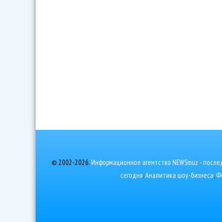
© 2002-2026.
Информационное агентство NEWSmuz - послед
сегодня
.
Аналитика шоу-бизнеса
,
Ф