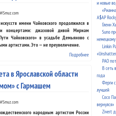
и новые в
«Рианна
WSmuz.com
A$AP Rock
искусств имени Чайковского продолжился в
Гленн Х
ми концертами: джазовой дивой Мириам
Suno пр
ути Чайковского» в усадьбе Демьяново с
немецкому
ми артистами. Это — не преувеличение.
Linkin 
«Unshatte
Подробнее
о Фестиваль Ча
РАО пот
Чайковского в 
В сеть 
ета в Ярославской области
года
Ферги с
емом» с Гармашем
лучшей
Сосо Па
WSmuz.com
вернулся»
Zivert 
ождественского народным артистом России