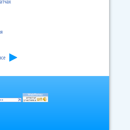
матчах
ия
все