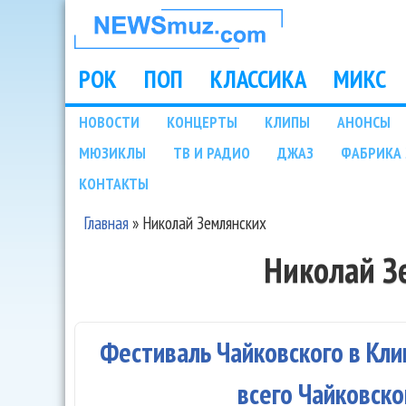
НОВОСТИ
МУЗЫКИ И
РОК
ПОП
КЛАССИКА
МИКС
Main menu
ШОУ БИЗНЕСА
НОВОСТИ
КОНЦЕРТЫ
КЛИПЫ
АНОНСЫ
Подразделы
МЮЗИКЛЫ
ТВ И РАДИО
ДЖАЗ
ФАБРИКА 
NEWSMUZ.COM
КОНТАКТЫ
Главная
»
Николай Землянских
Вы здесь
Николай З
Фестиваль Чайковского в Кл
всего Чайковск