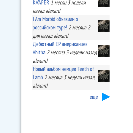
KA'APER
1 месяц 3 недели
назад
alexard
I Am Morbid объявили о
российском туре!
2 месяца 2
дня
назад
alexard
Дебютный EP американцев
Abitha
2 месяца 3 недели
назад
alexard
Новый альбом немцев Teeth of
Lamb
2 месяца 3 недели
назад
alexard
ещё