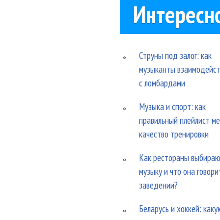
Интересн
Струны под залог: как
музыканты взаимодейс
с ломбардами
Музыка и спорт: как
правильный плейлист м
качество тренировки
Как рестораны выбира
музыку и что она говори
заведении?
Беларусь и хоккей: каку