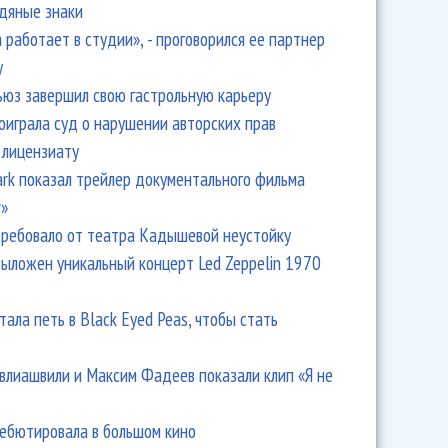
одяные знаки
 работает в студии», - проговорился ее партнер
y
ьюз завершил свою гастрольную карьеру
оиграла суд о нарушении авторских прав
 лицензиату
Park показал трейлер документального фильма
r»
йковского в Клину вобрал джаз Мерабовой и всего
ребовало от театра Кадышевой неустойку
Демьяново
выложен уникальный концерт Led Zeppelin 1970
тала петь в Black Eyed Peas, чтобы стать
влиашвили и Максим Фадеев показали клип «Я не
дебютировала в большом кино