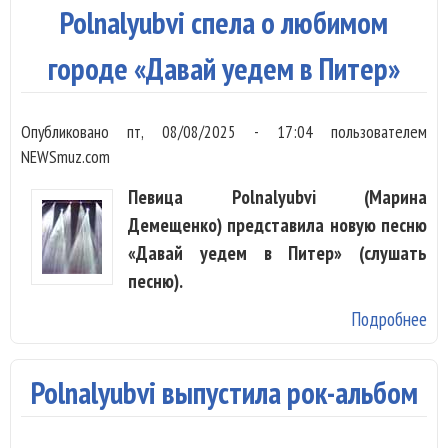
на
Polnalyubvi спела о любимом
се
«Д
городе «Давай уедем в Питер»
Се
Опубликовано
пт, 08/08/2025 - 17:04
пользователем
NEWSmuz.com
Певица Polnalyubvi (Марина
Демещенко) представила новую песню
«Давай уедем в Питер» (слушать
песню).
Подробнее
о
Pol
сп
Polnalyubvi выпустила рок-альбом
лю
го