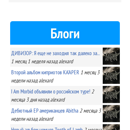
Блоги
ДИВИЗОР: Я еще не заходил так далеко за...
1 месяц 1 неделя
назад
alexard
Второй альбом киприотов KA'APER
1 месяц 3
недели
назад
alexard
I Am Morbid объявили о российском туре!
2
месяца 3 дня
назад
alexard
Дебютный EP американцев Abitha
2 месяца 3
недели
назад
alexard
Новый альбом немцев Teeth of Lamb
2 месяца