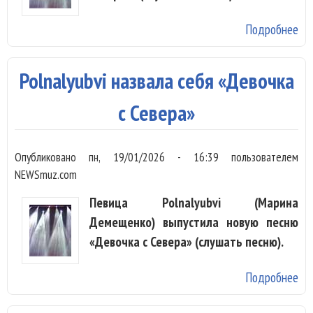
Подробнее
о
Pol
вы
Polnalyubvi назвала себя «Девочка
ал
«П
с Севера»
Ни
Опубликовано
пн, 19/01/2026 - 16:39
пользователем
NEWSmuz.com
Певица Polnalyubvi (Марина
Демещенко) выпустила новую песню
«Девочка с Севера» (слушать песню).
Подробнее
о
Pol