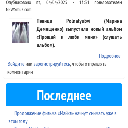
Опубликовано
пт, 04/04/2025 - 13:31
пользователем
«Д
NEWSmuz.com
уе
Пи
Певица Polnalyubvi (Марина
Демещенко) выпустила новый альбом
«Прощай и люби меня» (слушать
альбом).
Подробнее
о
Войдите
или
зарегистрируйтесь
, чтобы отправлять
Pol
комментарии
вып
рок
аль
Последнее
Продолжение фильма «Майкл» начнут снимать уже в
этом году