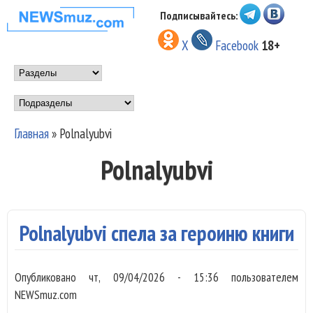
Перейти к основному
Подписывайтесь:
НОВОСТИ
содержанию
X
Facebook
18+
МУЗЫКИ И
Main menu
ШОУ БИЗНЕСА
Подразделы
NEWSMUZ.COM
Главная
»
Polnalyubvi
Вы здесь
Polnalyubvi
Polnalyubvi спела за героиню книги
Опубликовано
чт, 09/04/2026 - 15:36
пользователем
NEWSmuz.com