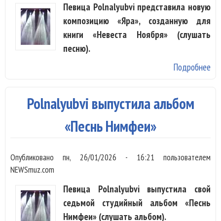
Певица Polnalyubvi представила новую
композицию «Яра», созданную для
книги «Невеста Ноября» (слушать
песню).
Подробнее
о
Pol
сп
Polnalyubvi выпустила альбом
ге
кн
«Песнь Нимфеи»
Опубликовано
пн, 26/01/2026 - 16:21
пользователем
NEWSmuz.com
Певица Polnalyubvi выпустила свой
седьмой студийный альбом «Песнь
Нимфеи» (слушать альбом).