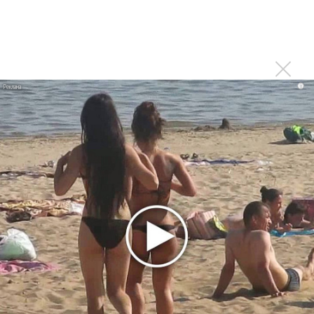
В сеть выложен уникальный концерт Led Zeppelin
1970 года
Ферги стала петь в Black Eyed Peas, чтобы стать
лучшей
Сосо Павлиашвили и Максим Фадеев показали клип «Я
i
не вернулся»
Zivert дебютировала в большом кино
Ариана Гранде сделает перерыв в публичности
Новое
Продолжение фильма «Майкл» начнут
снимать уже в этом году
Басист Mötley Crüe признал использование