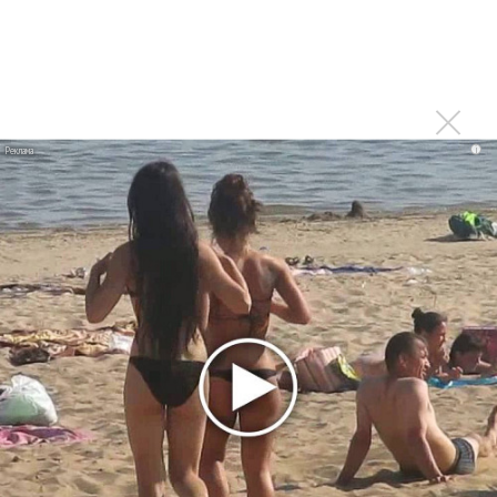
i
На разогреве у группы «Токио» выступили молодые
коллективы «Still» и «Siberia», которые должны были
засвидетельствовать не только композиторские и
вокальные таланты Ярослава Малого, но и продюсерские.
Но молодые группы особого впечатления на публику не
произвели, хотя и были встречены вполне благосклонно.
Запомнилась только экстравагантная вокалистка
коллектива «Siberia», своим артистизмом и манерой пения
во многом походящая на Бьорк.