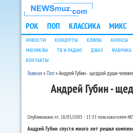
НОВОСТИ
МУЗЫКИ И
РОК
ПОП
КЛАССИКА
МИКС
Main menu
ШОУ БИЗНЕСА
НОВОСТИ
КОНЦЕРТЫ
КЛИПЫ
АНОНСЫ
Подразделы
МЮЗИКЛЫ
ТВ И РАДИО
ДЖАЗ
ФАБРИКА 
NEWSMUZ.COM
КОНТАКТЫ
Главная
»
Поп
»
Андрей Губин - щедрой души челове
Вы здесь
Андрей Губин - ще
Опубликовано
пт, 18/03/2005 - 13:33
пользователем
NE
Андрей Губин спустя много лет решил компен