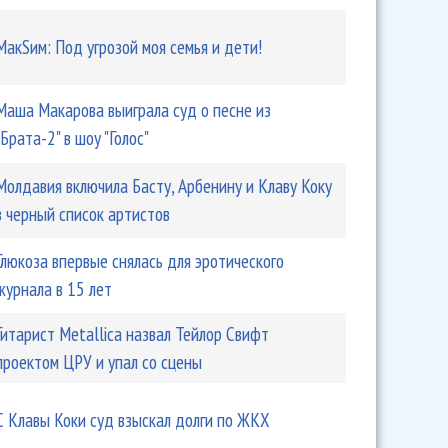
МакSим: Под угрозой моя семья и дети!
Маша Макарова выиграла суд о песне из
"Брата-2" в шоу "Голос"
Молдавия включила Басту, Арбенину и Клаву Коку
в черный список артистов
Глюкоза впервые снялась для эротического
журнала в 15 лет
Гитарист Metallica назвал Тейлор Свифт
проектом ЦРУ и упал со сцены
С Клавы Коки суд взыскал долги по ЖКХ