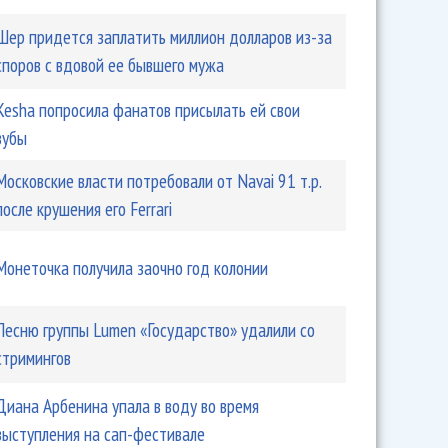
Шер придется заплатить миллион долларов из-за
споров с вдовой ее бывшего мужа
Kesha попросила фанатов присылать ей свои
зубы
Московские власти потребовали от Navai 91 т.р.
после крушения его Ferrari
Монеточка получила заочно год колонии
Песню группы Lumen «Государство» удалили со
стримингов
Диана Арбенина упала в воду во время
выступления на сап-фестивале