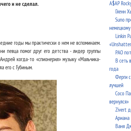
A$AP Rock
ичего и не сделал.
Гленн Х
Suno пр
немецкому
Linkin 
следние годы мы практически о нем не вспоминаем.
«Unshatte
ни певца помог друг его детства - лидер группы
РАО пот
 Андрей когда-то «спионерил» музыку «Мальчика-
В сеть 
ла его с Губиным.
года
Ферги с
лучшей
Сосо Па
вернулся»
Zivert 
Ариана 
Ваня Дм