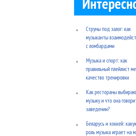
Интересн
Струны под залог: как
музыканты взаимодейс
с ломбардами
Музыка и спорт: как
правильный плейлист м
качество тренировки
Как рестораны выбира
музыку и что она говори
заведении?
Беларусь и хоккей: каку
роль музыка играет на 