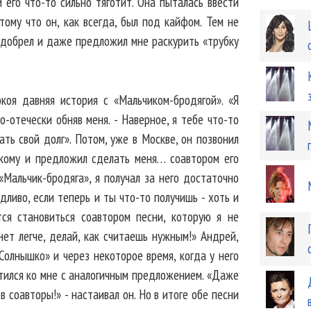
 его что-то сильно тяготит. Она пыталась ввести
отому что он, как всегда, был под кайфом. Тем не
одобрел и даже предложил мне раскурить «трубку
коя давняя история с «Мальчиком-бродягой». «Я
по-отечески обняв меня. - Наверное, я тебе что-то
ть свой долг». Потом, уже в Москве, он позвонил
укому и предложил сделать меня… соавтором его
«Мальчик-бродяга», я получал за него достаточно
едливо, если теперь и ты что-то получишь - хоть и
тся становиться соавтором песни, которую я не
анет легче, делай, как считаешь нужным!» Андрей,
Солнышко» и через некоторое время, когда у него
атился ко мне с аналогичным предложением. «Даже
в соавторы!» - настаивал он. Но в итоге обе песни