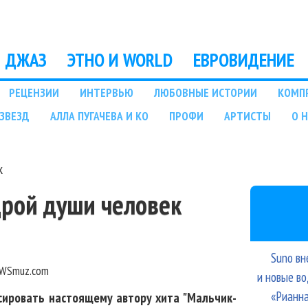
Перейти к основному
содержанию
ДЖАЗ
ЭТНО И WORLD
ЕВРОВИДЕНИЕ
РЕЦЕНЗИИ
ИНТЕРВЬЮ
ЛЮБОВНЫЕ ИСТОРИИ
КОМП
ЗВЕЗД
АЛЛА ПУГАЧЕВА И КО
ПРОФИ
АРТИСТЫ
О 
к
дрой души человек
Suno вн
WSmuz.com
и новые в
«Рианна
сировать настоящему автору хита "Мальчик-