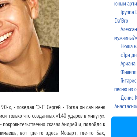
юным арти
Группа 
Da'Bro
Алексан
мужчины?»
Нюша н
«Три дн
Ариана 
Филипп 
Гитарис
песню из с
Денис К
Анастасия
90-х, - поведал "Э-Г" Сергей. - Тогда он сам меня
писи только что созданных «140 ударов в минуту».
, - покровительственно сказал Андрей и, подойдя к
нимаешь, вот где-то здесь Моцарт, где-то Бах,