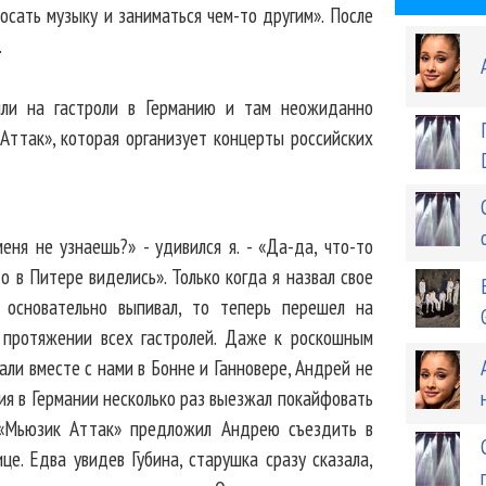
росать музыку и заниматься чем-то другим». После
.
ли на гастроли в Германию и там неожиданно
Аттак», которая организует концерты российских
еня не узнаешь?» - удивился я. - «Да-да, что-то
о в Питере виделись». Только когда я назвал свое
 основательно выпивал, то теперь перешел на
 протяжении всех гастролей. Даже к роскошным
али вместе с нами в Бонне и Ганновере, Андрей не
ния в Германии несколько раз выезжал покайфовать
 «Мьюзик Аттак» предложил Андрею съездить в
це. Едва увидев Губина, старушка сразу сказала,