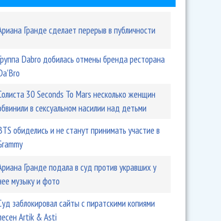
Ариана Гранде сделает перерыв в публичности
Группа Dabro добилась отмены бренда ресторана
Da'Bro
Солиста 30 Seconds To Mars несколько женщин
обвинили в сексуальном насилии над детьми
BTS обиделись и не станут принимать участие в
Grammy
Ариана Гранде подала в суд против укравших у
нее музыку и фото
Суд заблокировал сайты с пиратскими копиями
песен Artik & Asti