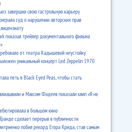
y
ьюз завершил свою гастрольную карьеру
оиграла суд о нарушении авторских прав
 лицензиату
Park показал трейлер документального фильма
r»
ребовало от театра Кадышевой неустойку
выложен уникальный концерт Led Zeppelin 1970
тала петь в Black Eyed Peas, чтобы стать
влиашвили и Максим Фадеев показали клип «Я не
дебютировала в большом кино
Гранде сделает перерыв в публичности
итриенко побил рекорд Егора Крида, став самым