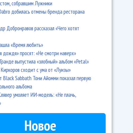
стом, собравшим Лужники
Dabro добилась отмены бренда ресторана
др Добронравов рассказал «Чего хотят
ашла «Время любить»
я дождя» просят: «Не смотри наверх»
Гранде выпустила «злобный» альбом «Petal»
Киркоров сходит с ума от «Луизы»
т Black Sabbath Тони Айомми показал первую
ольного альбома
лявер умоляет ИИ-модель: «Не плачь,
»
Новое