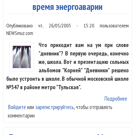
время энергоаварии
Опубликовано
чт, 26/05/2005 - 15:20
пользователем
NEWSmuz.com
Что приходит вам на ум при слове
"дневник"? В первую очередь, конечно
же, школа. Вот и презентацию сольных
альбомов "Корней" "Дневники" решено
было устроить в школе. В обычной московской школе
№547 в районе метро "Тульская".
Подробнее
о "
Войдите
или
зарегистрируйтесь
, чтобы отправлять
вып
комментарии
из 
вре
эне