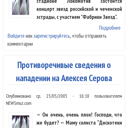
стадионе "Локомотив" состоится
концерт звезд российской и чеченской
эстрады, с участием "Фабрики Звезд".
Подробнее
о
Войдите
или
зарегистрируйтесь
, чтобы отправлять
"Фа
комментарии
Зве
еде
Че
Противоречивые сведения о
нападении на Алексея Серова
Опубликовано
ср, 25/05/2005 - 16:18
пользователем
NEWSmuz.com
— Он очень, очень плох! Господи, что
же будет? — Маму солиста “Дискотеки