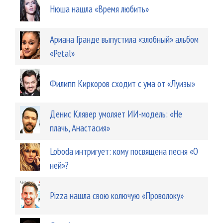
Нюша нашла «Время любить»
Ариана Гранде выпустила «злобный» альбом
«Petal»
Филипп Киркоров сходит с ума от «Луизы»
Денис Клявер умоляет ИИ-модель: «Не
плачь, Анастасия»
Loboda интригует: кому посвящена песня «О
ней»?
Pizza нашла свою колючую «Проволоку»