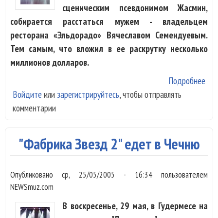
сценическим псевдонимом Жасмин,
собирается расстаться мужем - владельцем
ресторана «Эльдорадо» Вячеславом Семендуевым.
Тем самым, что вложил в ее раскрутку несколько
миллионов долларов.
Подробнее
о Ж
Войдите
или
зарегистрируйтесь
, чтобы отправлять
ухо
комментарии
Сем
"Фабрика Звезд 2" едет в Чечню
Опубликовано
ср, 25/05/2005 - 16:34
пользователем
NEWSmuz.com
В воскресенье, 29 мая, в Гудермесе на