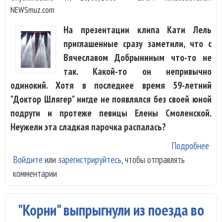
NEWSmuz.com
На презентации клипа Кати Лель
приглашенные сразу заметили, что с
Вячеславом Добрыниным что-то не
так. Какой-то он непривычно
одинокий. Хотя в последнее время 59-летний
"Доктор Шлягер" нигде не появлялся без своей юной
подруги и протеже певицы Елены Смоленской.
Неужели эта сладкая парочка распалась?
Подробнее
о В
Войдите
или
зарегистрируйтесь
, чтобы отправлять
До
комментарии
гот
сюр
офи
"Корни" выпрыгнули из поезда во
же