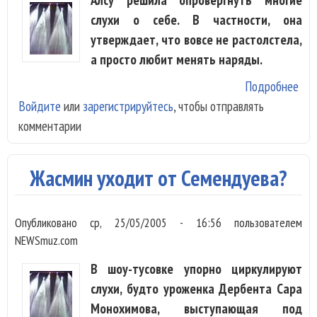
слухи о себе. В частности, она
утверждает, что вовсе не растолстела,
а просто любит менять наряды.
Подробнее
о А
Войдите
или
зарегистрируйтесь
, чтобы отправлять
тол
комментарии
а р
все
вне
Жасмин уходит от Семендуева?
вид
Опубликовано
ср, 25/05/2005 - 16:56
пользователем
NEWSmuz.com
В шоу-тусовке упорно циркулируют
слухи, будто уроженка Дербента Сара
Монохимова, выступающая под