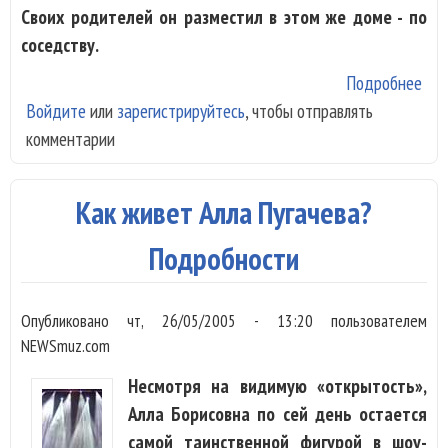
Своих родителей он разместил в этом же доме - по
соседству.
Подробнее
о К
Войдите
или
зарегистрируйтесь
, чтобы отправлять
Фи
комментарии
Кир
Под
Как живет Алла Пугачева?
Подробности
Опубликовано
чт, 26/05/2005 - 13:20
пользователем
NEWSmuz.com
Несмотря на видимую «открытость»,
Алла Борисовна по сей день остается
самой таинственной фигурой в шоу-