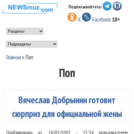
Перейти к основному
Подписывайтесь:
НОВОСТИ
содержанию
X
Facebook
18+
МУЗЫКИ И
Main menu
ШОУ БИЗНЕСА
Подразделы
NEWSMUZ.COM
Главная
»
Поп
Вы здесь
Поп
Вячеслав Добрынин готовит
сюрприз для официальной жены
Опубликовано
чт, 26/05/2005 - 15:34
пользователем