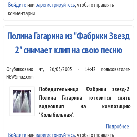
Войдите
или
зарегистрируйтесь
, чтобы отправлять
же
комментарии
ава
Мос
Ник
Полина Гагарина из "Фабрики Звезд
Бас
Кри
2" снимает клип на свою песню
Орб
Опубликовано
чт, 26/05/2005 - 14:42
пользователем
NEWSmuz.com
Победительница 'Фабрики звезд-2'
Полина Гагарина готовится снять
видеоклип на композицию
'Колыбельная'.
Подробнее
о П
Войдите
или
зарегистрируйтесь
, чтобы отправлять
Гаг