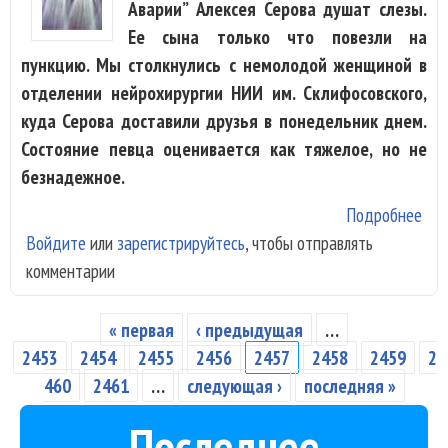
Аварии” Алексея Серова душат слезы.
Ее сына только что повезли на
пункцию. Мы столкнулись с немолодой женщиной в
отделении нейрохирургии НИИ им. Склифосовского,
куда Серова доставили друзья в понедельник днем.
Состояние певца оценивается как тяжелое, но не
безнадежное.
Подробнее
о
Войдите
или
зарегистрируйтесь
, чтобы отправлять
Про
комментарии
све
нап
Але
« первая
‹ предыдущая
…
Страницы
2453
2454
2455
2456
2457
2458
2459
2
460
2461
…
следующая ›
последняя »
Последнее