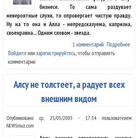
бизнесе. То сама раздувает
невероятные слухи, то опровергает чистую правду.
Ну на то она и Алла - непредсказуема, капризна,
своенравна... Одним словом - звезда.
1 комментарий
Подробнее
о К
Войдите
или
зарегистрируйтесь
, чтобы отправлять
Алл
комментарии
Пуг
Под
Алсу не толстеет, а радует всех
внешним видом
Опубликовано
ср, 25/05/2005 - 17:34
пользователем
NEWSmuz.com
Алсу решила опровергнуть многие