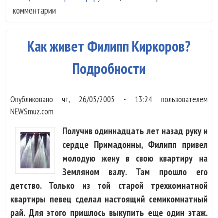
комментарии
из
"Фа
Зве
Как живет Филипп Киркоров?
сни
кли
Подробности
сво
пес
Опубликовано
чт, 26/05/2005 - 13:24
пользователем
NEWSmuz.com
Получив одиннадцать лет назад руку и
сердце Примадонны, Филипп привел
молодую жену в свою квартиру на
Земляном валу. Там прошло его
детство. Только из той старой трехкомнатной
квартиры певец сделал настоящий семикомнатный
рай. Для этого пришлось выкупить еще один этаж.