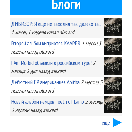
Блоги
ДИВИЗОР: Я еще не заходил так далеко за...
1 месяц 1 неделя
назад
alexard
Второй альбом киприотов KA'APER
1 месяц 3
недели
назад
alexard
I Am Morbid объявили о российском туре!
2
месяца 2 дня
назад
alexard
Дебютный EP американцев Abitha
2 месяца 3
недели
назад
alexard
Новый альбом немцев Teeth of Lamb
2 месяца
3 недели
назад
alexard
ещё