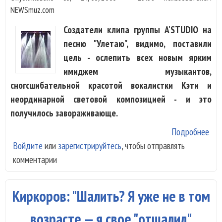
NEWSmuz.com
Создатели клипа группы A'STUDIO на
песню "Улетаю", видимо, поставили
цель - ослепить всех новым ярким
имиджем музыкантов,
сногсшибательной красотой вокалистки Кэти и
неординарной световой композицией - и это
получилось завораживающе.
Подробнее
о
Войдите
или
зарегистрируйтесь
, чтобы отправлять
"A'S
комментарии
сня
кли
то, 
Киркоров: "Шалить? Я уже не в том
акт
ста
возрасте — я свое "отшалил"