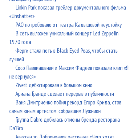
Linkin Park показал трейлер документального фильма
«Unshatter»
РАО потребовало от театра Кадышевой неустойку
В сеть выложен уникальный концерт Led Zeppelin
1970 года
Ферги стала петь в Black Eyed Peas, чтобы стать
лучшей
Сосо Павлиашвили и Максим Фадеев показали клип «Я
не вернулся»
Zivert дебютировала в большом кино
Ариана Гранде сделает перерыв в публичности
Ваня Дмитриенко побил рекорд Егора Крида, став
самым юным артистом, собравшим Лужники
Группа Dabro добилась отмены бренда ресторана
Da'Bro
Александр Добронравов рассказал «Чего хотят