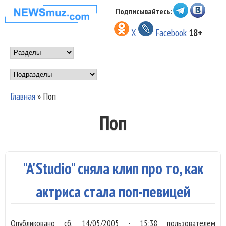
Перейти к основному
Подписывайтесь:
НОВОСТИ
содержанию
X
Facebook
18+
МУЗЫКИ И
Main menu
ШОУ БИЗНЕСА
Подразделы
NEWSMUZ.COM
Главная
»
Поп
Вы здесь
Поп
"A'Studio" сняла клип про то, как
актриса стала поп-певицей
Опубликовано
сб, 14/05/2005 - 15:38
пользователем