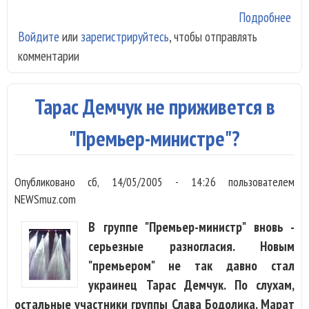
Подробнее
о С
Войдите
или
зарегистрируйтесь
, чтобы отправлять
Рот
комментарии
1 м
рек
до
Тарас Демчук не приживется в
Шал
"Премьер-министре"?
Опубликовано
сб, 14/05/2005 - 14:26
пользователем
NEWSmuz.com
В группе "Премьер-министр" вновь -
серьезные разногласия. Новым
"премьером" не так давно стал
украинец Тарас Демчук. По слухам,
остальные участники группы Слава Бодолика, Марат