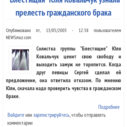
еще
Ста
прелесть гражданского брака
Пье
Опубликовано
пт, 13/05/2005 - 12:58
пользователем
NEWSmuz.com
Солистка группы "Блестящие" Юля
Ковальчук ценит свою свободу и
выходить замуж не торопится. Когда
друг певицы Сергей сделал ей
предложение, она ответила отказом. По мнению
Юли, сначала надо проверить чувства в гражданском
браке.
Подробнее
о "
Войдите
или
зарегистрируйтесь
, чтобы отправлять
Юл
комментарии
Ков