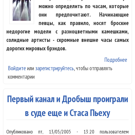
можно определить по часам, которые
они предпочитают. Начинающие
певцы, как правило, носят броские
недорогие модели с разноцветными камешками,
солидные артисты - скромные внешне часы самых
дорогих мировых брэндов.
Подробнее
о К
Войдите
или
зарегистрируйтесь
, чтобы отправлять
пре
комментарии
зве
биз
Первый канал и Дробыш проиграли
в суде еще и Стаса Пьеху
Опубликовано
пт, 13/05/2005 - 13:20
пользователем