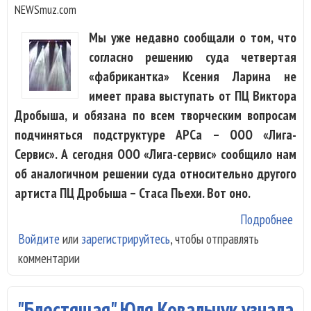
NEWSmuz.com
Мы уже недавно сообщали о том, что
согласно решению суда четвертая
«фабрикантка» Ксения Ларина не
имеет права выступать от ПЦ Виктора
Дробыша, и обязана по всем творческим вопросам
подчиняться подструктуре АРСа – ООО «Лига-
Сервис». А сегодня ООО «Лига-сервис» сообщило нам
об аналогичном решении суда относительно другого
артиста ПЦ Дробыша – Стаса Пьехи. Вот оно.
Подробнее
о П
Войдите
или
зарегистрируйтесь
, чтобы отправлять
кан
комментарии
Др
про
в с
"Блестящая" Юля Ковальчук узнала