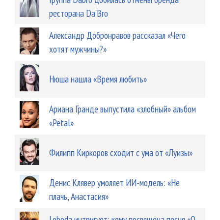
ресторана Da'Bro
Александр Добронравов рассказал «Чего
хотят мужчины?»
Нюша нашла «Время любить»
Ариана Гранде выпустила «злобный» альбом
«Petal»
Филипп Киркоров сходит с ума от «Луизы»
Денис Клявер умоляет ИИ-модель: «Не
плачь, Анастасия»
Loboda интригует: кому посвящена песня «О