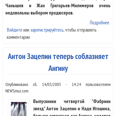
Чанышев и Жан Григорьев-Милимеров очень
недовольны выбором продюсеров.
Подробнее
о Т
Войдите
или
зарегистрируйтесь
, чтобы отправлять
Дем
комментарии
при
в "
мин
Антон Зацепин теперь соблазняет
Ангину
Опубликовано
сб, 14/05/2005 - 14:24
пользователем
NEWSmuz.com
Выпускники четвертой "Фабрики
звезд" Антон Зацепин и Надя Игошина,
больше известная как Ангина, недавно