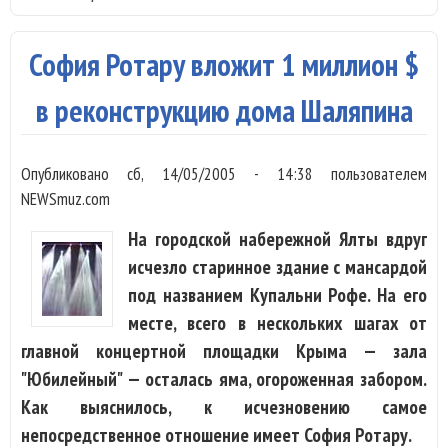
Я у
в т
София Ротару вложит 1 миллион $
воз
— я
в реконструкцию дома Шаляпина
"от
Опубликовано
сб, 14/05/2005 - 14:38
пользователем
NEWSmuz.com
На городской набережной Ялты вдруг
исчезло старинное здание с мансардой
под названием Купальни Рофе. На его
месте, всего в нескольких шагах от
главной концертной площадки Крыма — зала
"Юбилейный" — осталась яма, огороженная забором.
Как выяснилось, к исчезновению самое
непосредственное отношение имеет София Ротару.