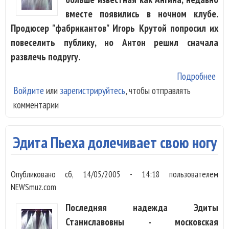
вместе появились в ночном клубе.
Продюсер "фабрикантов" Игорь Крутой попросил их
повеселить публику, но Антон решил сначала
развлечь подругу.
Подробнее
о А
Войдите
или
зарегистрируйтесь
, чтобы отправлять
Зац
комментарии
теп
соб
Анг
Эдита Пьеха долечивает свою ногу
Опубликовано
сб, 14/05/2005 - 14:18
пользователем
NEWSmuz.com
Последняя надежда Эдиты
Станиславовны - московская