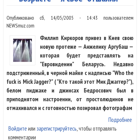
поп
пев
Опубликовано
сб, 14/05/2005 - 14:43
пользователем
NEWSmuz.com
Филлип Киркоров привез в Киев свою
новую протеже — Анжелику Аргубаш —
которая будет представлять на
"Евровидении" Беларусь. Недавно
подстриженный, в черной майке с надписью "Who the
fuck is Mick Jagger?" ( "Кто такой этот Мик Джаггер?"),
белом пиджаке и джинсах Бедросович был в
приподнятом настроении, от простолюдинов не
отмахивался и с готовностью позировал фотографам
Подробнее
о
Войдите
или
зарегистрируйтесь
, чтобы отправлять
Кир
комментарии
"Ша