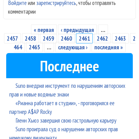
Войдите
или
зарегистрируйтесь
, чтобы отправлять
поб
комментарии
"Фа
5" 
Дай
« первая
‹ предыдущая
…
Страницы
рож
2457
2458
2459
2460
2461
2462
2463
2
464
2465
…
следующая ›
последняя »
Последнее
Suno внедрил инструмент по нарушениям авторских
прав и новые водяные знаки
«Рианна работает в студии», - проговорился ее
партнер A$AP Rocky
Гленн Хьюз завершил свою гастрольную карьеру
Suno проиграла суд о нарушении авторских прав
немецкому лицензиату