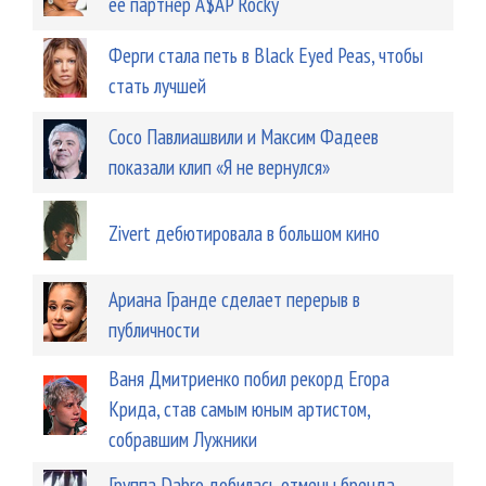
ее партнер A$AP Rocky
Ферги стала петь в Black Eyed Peas, чтобы
стать лучшей
Сосо Павлиашвили и Максим Фадеев
показали клип «Я не вернулся»
Zivert дебютировала в большом кино
Ариана Гранде сделает перерыв в
публичности
Ваня Дмитриенко побил рекорд Егора
Крида, став самым юным артистом,
собравшим Лужники
Группа Dabro добилась отмены бренда