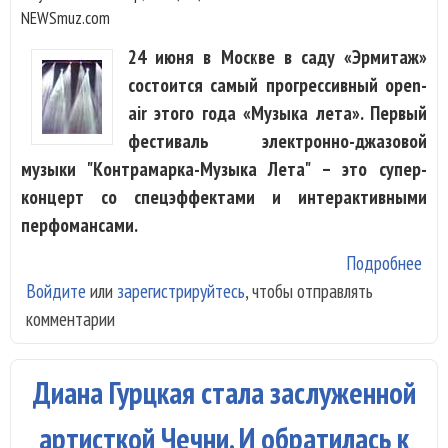
NEWSmuz.com
24 июня в Москве в cаду «Эрмитаж»
состоится самый прогрессивный open-
air этого года «Музыка лета». Первый
фестиваль электронно-джазовой
музыки "Контрамарка-Музыка Лета" – это супер-
концерт со спецэффектами и интерактивными
перфомансами.
Подробнее
о В
Войдите
или
зарегистрируйтесь
, чтобы отправлять
"Эр
комментарии
пол
кор
это
Диана Гурцкая стала заслуженной
"Му
лет
артисткой Чечни. И обратилась к