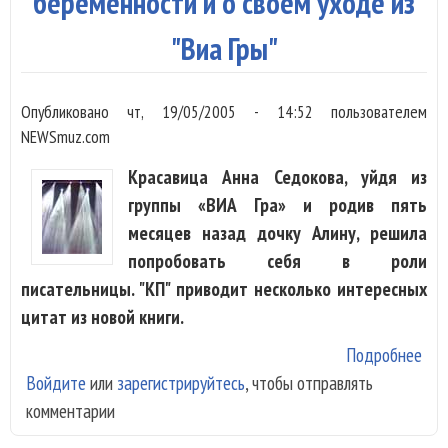
беременности и о своем уходе из
"Виа Гры"
Опубликовано
чт, 19/05/2005 - 14:52
пользователем
NEWSmuz.com
Красавица Анна Седокова, уйдя из
группы «ВИА Гра» и родив пять
месяцев назад дочку Алину, решила
попробовать себя в роли
писательницы. "КП" приводит несколько интересных
цитат из новой книги.
Подробнее
о А
Войдите
или
зарегистрируйтесь
, чтобы отправлять
Сед
комментарии
рас
бер