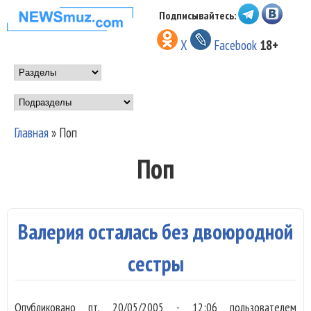
Перейти к основному
Подписывайтесь:
НОВОСТИ
содержанию
X
Facebook
18+
МУЗЫКИ И
Main menu
ШОУ БИЗНЕСА
Подразделы
NEWSMUZ.COM
Главная
»
Поп
Вы здесь
Поп
Валерия осталась без двоюродной
сестры
Опубликовано
пт, 20/05/2005 - 12:06
пользователем