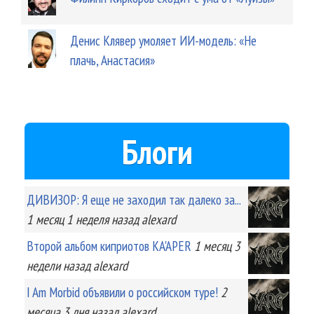
Денис Клявер умоляет ИИ-модель: «Не
плачь, Анастасия»
Блоги
ДИВИЗОР: Я еще не заходил так далеко за...
1 месяц 1 неделя
назад
alexard
Второй альбом киприотов KA'APER
1 месяц 3
недели
назад
alexard
I Am Morbid объявили о российском туре!
2
месяца 3 дня
назад
alexard