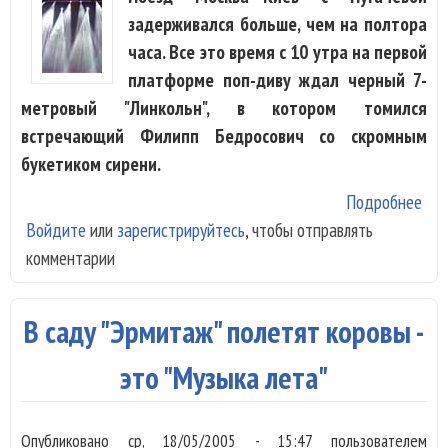
задерживался больше, чем на полтора
часа. Все это время с 10 утра на первой
платформе поп-диву ждал черный 7-
метровый "Линкольн", в котором томился
встречающий Филипп Бедросович со скромным
букетиком сирени.
Подробнее
о П
Войдите
или
зарегистрируйтесь
, чтобы отправлять
при
комментарии
"Ев
200
тещ
В саду "Эрмитаж" полетят коровы -
род
это "Музыка лета"
Опубликовано
ср, 18/05/2005 - 15:47
пользователем