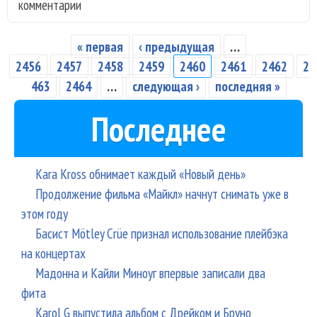
комментарии
ста
зас
арт
« первая
‹ предыдущая
…
Страницы
Чеч
2456
2457
2458
2459
2460
2461
2462
2
обр
463
2464
…
следующая ›
последняя »
к д
Последнее
сме
Kara Kross обнимает каждый «Новый день»
Продолжение фильма «Майкл» начнут снимать уже в
этом году
Басист Mötley Crüe признал использование плейбэка
на концертах
Мадонна и Кайли Миноуг впервые записали два
фита
Karol G выпустила альбом с Дрейком и Бруно