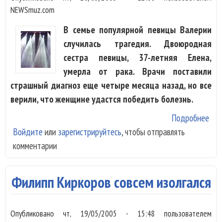
NEWSmuz.com
В семье популярной певицы Валерии
случилась трагедия. Двоюродная
сестра певицы, 37-летняя Елена,
умерла от рака. Врачи поставили
страшный диагноз еще четыре месяца назад, но все
верили, что женщине удастся победить болезнь.
Подробнее
о В
Войдите
или
зарегистрируйтесь
, чтобы отправлять
ост
комментарии
без
дв
сес
Филипп Киркоров совсем изолгался
Опубликовано
чт, 19/05/2005 - 15:48
пользователем