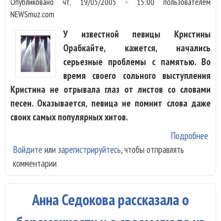
Опубликовано
чт, 19/05/2005 - 15:00
пользователем
NEWSmuz.com
У известной певицы Кристины
Орабкайте, кажется, начались
серьезные проблемы с памятью. Во
время своего сольного выступления
Кристина не отрывала глаз от листов со словами
песен. Оказывается, певица не помнит слова даже
своих самых популярных хитов.
Подробнее
о
Войдите
или
зарегистрируйтесь
, чтобы отправлять
Кри
комментарии
Орб
тер
пам
Анна Седокова рассказала о