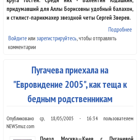
придумавший для Аллы Борисовны удобный балахон,
и стилист-парикмахер звездной четы Сергей Зверев.
Подробнее
о Н
Войдите
или
зарегистрируйтесь
, чтобы отправлять
ушл
комментарии
ден
Агу
Пуг
Пугачева приехала на
Кир
пир
"Евровидение 2005", как теща к
по-
бедным родственникам
кор
Опубликовано
ср, 18/05/2005 - 16:34
пользователем
NEWSmuz.com
Поезд Москва—Киев с Пугачевой