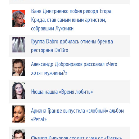
Ваня Дмитриенко побил рекорд Егора
Крида, став самым юным артистом,
собравшим Лужники
Группа Dabro добилась отмены бренда
ресторана Da'Bro
Александр Добронравов рассказал «Чего
хотят мужчины?»
Нюша нашла «Время любить»
Ариана Гранде выпустила «злобный» альбом
«Petal»
Филипп Киркоров сходит с ума от «Луизы»