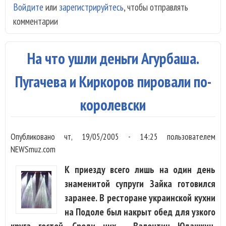
Войдите
или
зарегистрируйтесь
, чтобы отправлять
Вик
комментарии
Др
хот
бы
На что ушли деньги Агурбаша.
свя
сво
Пугачева и Киркоров пировали по-
жиз
королевски
Сла
Да
оли
Опубликовано
чт, 19/05/2005 - 14:25
пользователем
не 
NEWSmuz.com
К приезду всего лишь на один день
знаменитой супруги Зайка готовился
заранее. В ресторане украинской кухни
на Подоле был накрыт обед для узкого
круга гостей. Среди них - Валентин Юдашкин,