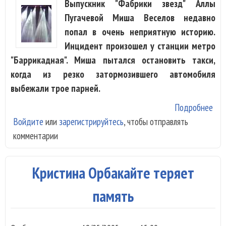
Выпускник "Фабрики звезд" Аллы
Пугачевой Миша Веселов недавно
попал в очень неприятную историю.
Инцидент произошел у станции метро
"Баррикадная". Миша пытался остановить такси,
когда из резко затормозившего автомобиля
выбежали трое парней.
Подробнее
о
Войдите
или
зарегистрируйтесь
, чтобы отправлять
Мих
комментарии
Вес
изб
огр
Кристина Орбакайте теряет
память