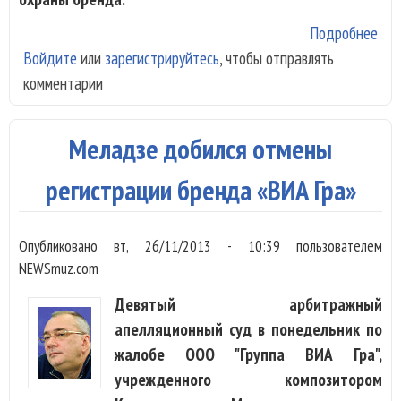
Подробнее
о К
Войдите
или
зарегистрируйтесь
, чтобы отправлять
под
комментарии
жал
отм
рег
Меладзе добился отмены
бре
«Ви
регистрации бренда «ВИА Гра»
Опубликовано
вт, 26/11/2013 - 10:39
пользователем
NEWSmuz.com
Девятый арбитражный
апелляционный суд в понедельник по
жалобе ООО "Группа ВИА Гра",
учрежденного композитором