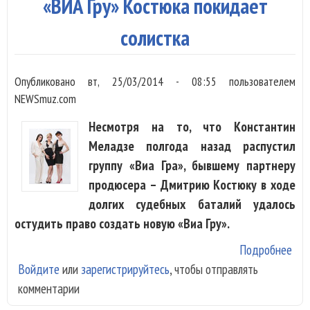
«ВИА Гру» Костюка покидает
Дми
Кос
солистка
Опубликовано
вт, 25/03/2014 - 08:55
пользователем
NEWSmuz.com
Несмотря на то, что Константин
Меладзе полгода назад распустил
группу «Виа Гра», бывшему партнеру
продюсера – Дмитрию Костюку в ходе
долгих судебных баталий удалось
остудить право создать новую «Виа Гру».
Подробнее
о «
Войдите
или
зарегистрируйтесь
, чтобы отправлять
Гру
комментарии
Кос
пок