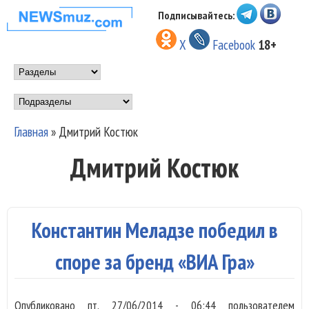
Перейти к основному
Подписывайтесь:
НОВОСТИ
содержанию
X
Facebook
18+
МУЗЫКИ И
Main menu
ШОУ БИЗНЕСА
Подразделы
NEWSMUZ.COM
Главная
»
Дмитрий Костюк
Вы здесь
Дмитрий Костюк
Константин Меладзе победил в
споре за бренд «ВИА Гра»
Опубликовано
пт, 27/06/2014 - 06:44
пользователем