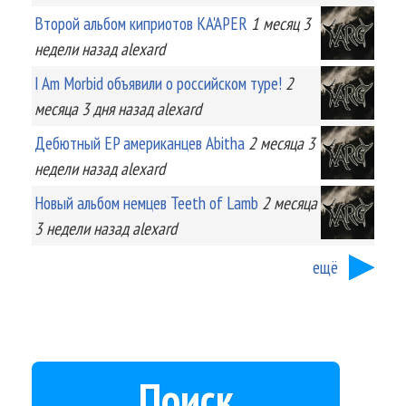
Второй альбом киприотов KA'APER
1 месяц 3
недели
назад
alexard
I Am Morbid объявили о российском туре!
2
месяца 3 дня
назад
alexard
Дебютный EP американцев Abitha
2 месяца 3
недели
назад
alexard
Новый альбом немцев Teeth of Lamb
2 месяца
3 недели
назад
alexard
ещё
Поиск