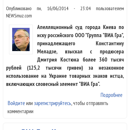
Опубликовано
пн, 16/06/2014 - 23:04
пользователем
NEWSmuz.com
Апелляционный суд города Киева по
иску российского ООО "Группа "ВИА Гра",
принадлежащего Константину
Меладзе, взыскал с продюсера
Дмитрия Костюка более 360 тысяч
рублей (125,2 тысячи гривен) за незаконное
использование на Украине товарных знаков истца,
включающих словесный элемент "ВИА Гра".
Подробнее
о
Войдите
или
зарегистрируйтесь
, чтобы отправлять
Кон
комментарии
Мел
отс
«ВИ