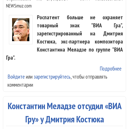
NEWSmuz.com
Роспатент больше не охраняет
товарный знак "ВИА Гра",
зарегистрированный на Дмитрия
Костюка, экс-партнера композитора
Константина Меладзе по группе "ВИА
Гра".
Подробнее
о
Войдите
или
зарегистрируйтесь
, чтобы отправлять
Кон
комментарии
Мел
поб
спо
Константин Меладзе отсудил «ВИА
бре
«ВИ
Гру» у Дмитрия Костюка