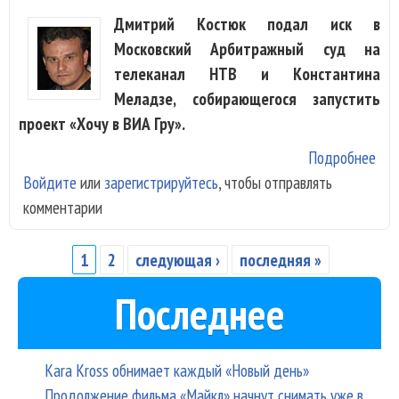
Дмитрий Костюк подал иск в
Московский Арбитражный суд на
телеканал НТВ и Константина
Меладзе, собирающегося запустить
проект «Хочу в ВИА Гру».
Подробнее
о К
Войдите
или
зарегистрируйтесь
, чтобы отправлять
под
комментарии
суд
НТВ
Мел
1
2
следующая ›
последняя »
Страницы
и
Последнее
пла
на 
Kara Kross обнимает каждый «Новый день»
Продолжение фильма «Майкл» начнут снимать уже в