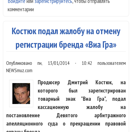
Войдите
или
зарегистрируйтесь
, чтобы отправлять
вын
комментарии
реш
по
бре
Костюк подал жалобу на отмену
«В
Гра
регистрации бренда «Виа Гра»
Опубликовано
пн, 13/01/2014 - 10:42
пользователем
NEWSmuz.com
Продюсер Дмитрий Костюк, на
которого был зарегистрирован
товарный знак "Виа Гра", подал
кассационную жалобу на
постановление Девятого арбитражного
апелляционного суда о прекращении правовой
охраны бренда.