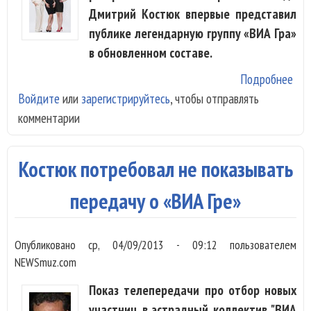
Дмитрий Костюк впервые представил
публике легендарную группу «ВИА Гра»
в обновленном составе.
Подробнее
о
Войдите
или
зарегистрируйтесь
, чтобы отправлять
Кос
комментарии
пок
нов
«В
Костюк потребовал не показывать
Гру
передачу о «ВИА Гре»
Опубликовано
ср, 04/09/2013 - 09:12
пользователем
NEWSmuz.com
Показ телепередачи про отбор новых
участниц в эстрадный коллектив "ВИА