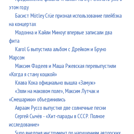
этом году
Басист Mötley Crüe признал использование плейбэка
на концертах
Мадонна и Кайли Миноуг впервые записали два
фита
Karol G выпустила альбом с Дрейком и Бруно
Марсом
Максим Фадеев и Маша Ржевская перевыпустили
«Когда я стану кошкой»
Клава Кока официально вышла «Замуж»
«Элли на маковом поле», Максим Лутчак и
«Смешарики» объединились
Авраам Руссо выпустил две солнечные песни
Сергей Сычёв - «Хит-парады в СССР. Полное
исследование»
Suno внедрил инструмент по нарушениям авторских