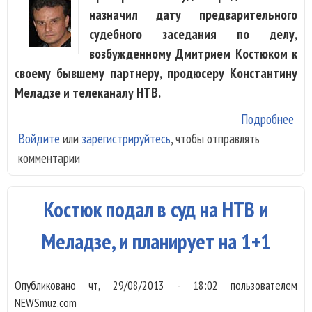
назначил дату предварительного
судебного заседания по делу,
возбужденному Дмитрием Костюком к
своему бывшему партнеру, продюсеру Константину
Меладзе и телеканалу НТВ.
Подробнее
о Н
Войдите
или
зарегистрируйтесь
, чтобы отправлять
пре
комментарии
суд
зас
дел
Костюк подал в суд на НТВ и
про
Меладзе, и планирует на 1+1
Опубликовано
чт, 29/08/2013 - 18:02
пользователем
NEWSmuz.com