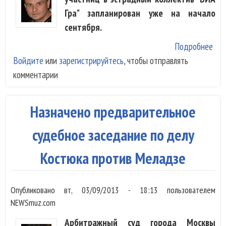
Гра" запланирован уже на начало
сентября.
Подробнее
о К
Войдите
или
зарегистрируйтесь
, чтобы отправлять
пот
комментарии
не
пок
пер
Назначено предварительное
«ВИ
судебное заседание по делу
Костюка против Меладзе
Опубликовано
вт, 03/09/2013 - 18:13
пользователем
NEWSmuz.com
Арбитражный суд города Москвы