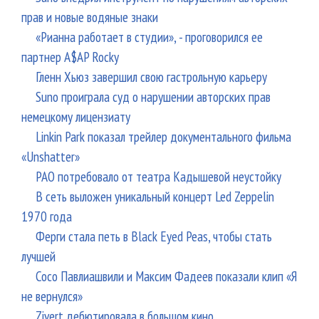
прав и новые водяные знаки
«Рианна работает в студии», - проговорился ее
партнер A$AP Rocky
Гленн Хьюз завершил свою гастрольную карьеру
Suno проиграла суд о нарушении авторских прав
немецкому лицензиату
Linkin Park показал трейлер документального фильма
«Unshatter»
РАО потребовало от театра Кадышевой неустойку
В сеть выложен уникальный концерт Led Zeppelin
1970 года
Ферги стала петь в Black Eyed Peas, чтобы стать
лучшей
Сосо Павлиашвили и Максим Фадеев показали клип «Я
не вернулся»
Zivert дебютировала в большом кино