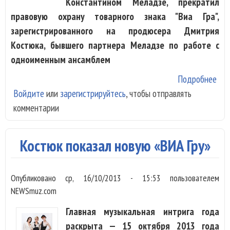
Константином Меладзе, прекратил
правовую охрану товарного знака "Виа Гра",
зарегистрированного на продюсера Дмитрия
Костюка, бывшего партнера Меладзе по работе с
одноименным ансамблем
Подробнее
о М
Войдите
или
зарегистрируйтесь
, чтобы отправлять
доб
комментарии
отм
рег
бре
Костюк показал новую «ВИА Гру»
«ВИ
Опубликовано
ср, 16/10/2013 - 15:53
пользователем
NEWSmuz.com
Главная музыкальная интрига года
раскрыта — 15 октября 2013 года