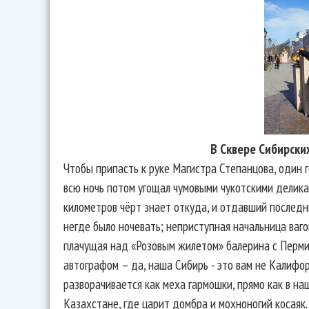
В Сквере Сибирски
Чтобы припасть к руке Магистра Степанцова, один ге
всю ночь потом угощал чумовыми чукотскими делика
километров чёрт знает откуда, и отдавший последни
негде было ночевать; неприступная начальница ваг
плачущая над «Розовым жилетом» балерина с Перми;
автографом – да, наша Сибирь - это вам не Калифор
разворачивается как меха гармошки, прямо как в на
Казахстане, где царит домбра и мохноногий косаяк.