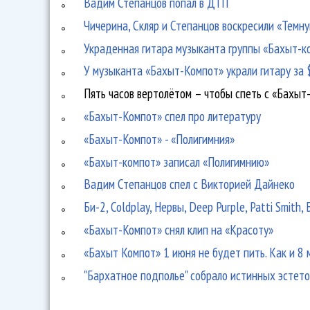
Вадим Степанцов попал в ДТП
Чичерина, Скляр и Степанцов воскресили «Темн
Украденная гитара музыканта группы «Бахыт-к
У музыканта «Бахыт-Компот» украли гитару за
Пять часов вертолётом – чтобы спеть с «Бахы
«Бахыт-Компот» спел про литературу
«Бахыт-Компот» - «Полигимния»
«Бахыт-компот» записал «Полигимнию»
Вадим Степанцов спел с Викторией Дайнеко
Би-2, Coldplay, Нервы, Deep Purple, Patti Smit
«Бахыт-Компот» снял клип на «Красоту»
«Бахыт Компот» 1 июня не будет пить. Как и 8 
"Бархатное подполье" собрало истинных эстето