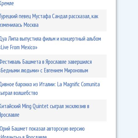
Кремле
Турецкий певец Мустафа Сандал рассказал, как
изменилась Москва
Дуа Липа выпустила фильм и концертный альбом
«Live From Mexico»
Фестиваль Башмета в Ярославле завершился
«Бедными людьми» с Евгением Мироновым
Дивное барокко из Италии: La Magnific Comunita
сыграл волшебство
Китайский Ming Quintet сыграл эксклюзив в
Ярославле
Юрий Башмет показал авторскую версию
«Иоланты» в Ярославле