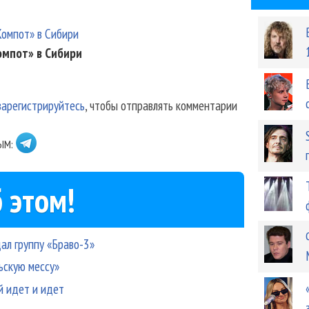
омпот» в Сибири
зарегистрируйтесь
, чтобы отправлять комментарии
ЫМ:
 этом!
ал группу «Браво-3»
ьскую мессу»
й идет и идет