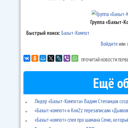
Группа «Бахыт-К
Быстрый поиск:
Бахыт-Компот
Войдите
или
ПРОЧИТАЙ НОВОСТИ ПЕРВ
Ещё об
Лидер «Бахыт-Компота» Вадим Степанцов созд
«Бахыт-компот» и КняZz перезаписали «Дьявол
«Бахыт-компот» спел про шамана Сеню, которы