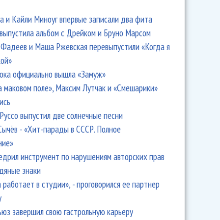
 и Кайли Миноуг впервые записали два фита
 выпустила альбом с Дрейком и Бруно Марсом
Фадеев и Маша Ржевская перевыпустили «Когда я
кой»
ока официально вышла «Замуж»
а маковом поле», Максим Лутчак и «Смешарики»
ись
Руссо выпустил две солнечные песни
Сычёв - «Хит-парады в СССР. Полное
ние»
едрил инструмент по нарушениям авторских прав
одяные знаки
 работает в студии», - проговорился ее партнер
y
ьюз завершил свою гастрольную карьеру