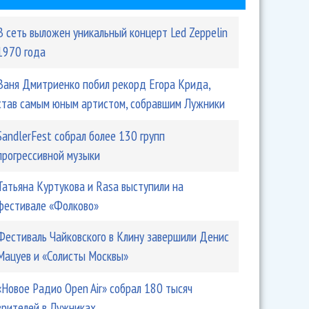
В сеть выложен уникальный концерт Led Zeppelin
1970 года
Ваня Дмитриенко побил рекорд Егора Крида,
став самым юным артистом, собравшим Лужники
SandlerFest собрал более 130 групп
прогрессивной музыки
Татьяна Куртукова и Rasa выступили на
фестивале «Фолково»
Фестиваль Чайковского в Клину завершили Денис
Мацуев и «Солисты Москвы»
«Новое Радио Open Air» собрал 180 тысяч
зрителей в Лужниках