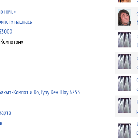
ую ночь»
омпот» нашнась
 $3000
т-Компотом»
h, Бахыт-Компот и Ко, Гуру Кен Шоу №55
марта
в