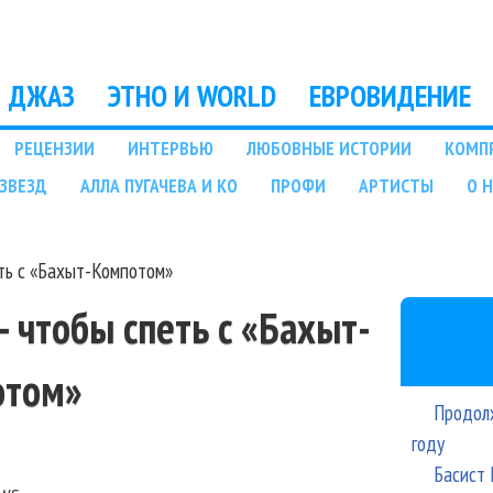
Перейти к основному
содержанию
ДЖАЗ
ЭТНО И WORLD
ЕВРОВИДЕНИЕ
РЕЦЕНЗИИ
ИНТЕРВЬЮ
ЛЮБОВНЫЕ ИСТОРИИ
КОМП
ЗВЕЗД
АЛЛА ПУГАЧЕВА И КО
ПРОФИ
АРТИСТЫ
О 
еть с «Бахыт-Компотом»
– чтобы спеть с «Бахыт-
отом»
Продолж
году
Басист 