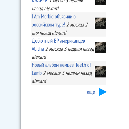
KA'APER
1 месяц 3 недели
назад
alexard
I Am Morbid объявили о
российском туре!
2 месяца 2
дня
назад
alexard
Дебютный EP американцев
Abitha
2 месяца 3 недели
назад
alexard
Новый альбом немцев Teeth of
Lamb
2 месяца 3 недели
назад
alexard
ещё