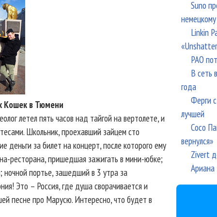
Suno пр
немецкому
Linkin 
«Unshatte
РАО пот
В сеть 
года
Ферги с
х Кошек в Тюмени
лучшей
олог летел пять часов над тайгой на вертолете, и
Сосо Па
тесами. Школьник, проехавший зайцем сто
вернулся»
е деньги за билет на концерт, после которого ему
Zivert 
она-ресторана, пришедшая зажигать в мини-юбке;
Ариана 
 ночной портье, зашедший в 3 утра за
ния! Это – Россия, где душа сворачивается и
шей песне про Марусю. Интересно, что будет в