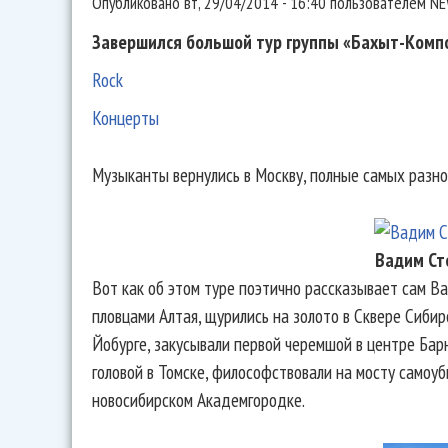
Опубликовано
вт, 29/04/2014 - 16:40
пользователем
NE
Завершился большой тур группы «Бахыт-Компо
Rock
Концерты
Музыканты вернулись в Москву, полные самых разн
Вадим Ст
Вот как об этом туре поэтично рассказывает сам В
пловцами Алтая, щурились на золото в Сквере Сибир
Йобурге, закусывали первой черемшой в центре Барн
головой в Томске, философствовали на мосту самоуб
новосибирском Академгородке.