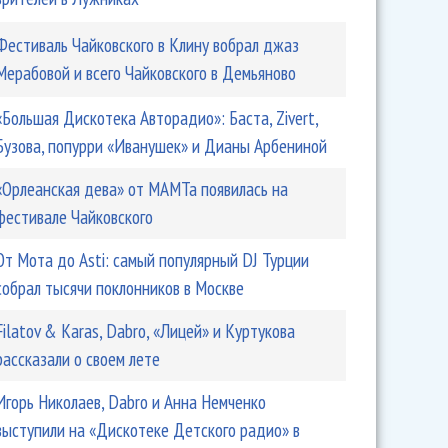
Фестиваль Чайковского в Клину вобрал джаз
Мерабовой и всего Чайковского в Демьяново
«Большая Дискотека Авторадио»: Баста, Zivert,
Бузова, попурри «Иванушек» и Дианы Арбениной
«Орлеанская дева» от МАМТа появилась на
фестивале Чайковского
От Мота до Asti: самый популярный DJ Турции
собрал тысячи поклонников в Москве
Filatov & Karas, Dabro, «Лицей» и Куртукова
рассказали о своем лете
Игорь Николаев, Dabro и Анна Немченко
выступили на «Дискотеке Детского радио» в