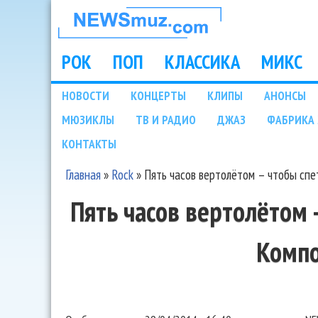
НОВОСТИ
МУЗЫКИ И
РОК
ПОП
КЛАССИКА
МИКС
Main menu
ШОУ БИЗНЕСА
НОВОСТИ
КОНЦЕРТЫ
КЛИПЫ
АНОНСЫ
Подразделы
МЮЗИКЛЫ
ТВ И РАДИО
ДЖАЗ
ФАБРИКА 
NEWSMUZ.COM
КОНТАКТЫ
Главная
»
Rock
»
Пять часов вертолётом – чтобы сп
Вы здесь
Пять часов вертолётом 
Комп