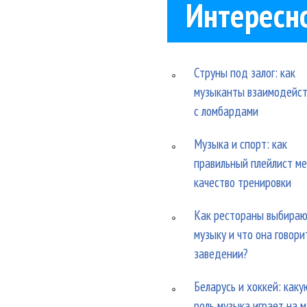
Интересн
Струны под залог: как
музыканты взаимодейс
с ломбардами
Музыка и спорт: как
правильный плейлист м
качество тренировки
Как рестораны выбира
музыку и что она говори
заведении?
Беларусь и хоккей: каку
роль музыка играет на 