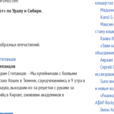
WSmuz.com
концертах
Мадонна
т» по Уралу и Сибири.
Karol G
Максим 
стану кош
Клава К
ообразных впечатлений.
«Элли н
объединил
Авраам 
епанцов
Сергей 
адим Степанцов: - Мы купейничали с боевыми
исследова
ских Кошек в Тюмени, саундчекинились в 9 утра в
Suno вн
аула, выходили из-за решетки с руками за
и новые в
ийц в Кирове, оживляли академиков в
«Рианна
A$AP Rock
Гленн Х