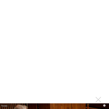
партнер A$AP Rocky
Гленн Хьюз завершил свою гастрольную карьеру
Suno проиграла суд о нарушении авторских прав
немецкому лицензиату
Linkin Park показал трейлер документального фильма
«Unshatter»
РАО потребовало от театра Кадышевой неустойку
В сеть выложен уникальный концерт Led Zeppelin
1970 года
Ферги стала петь в Black Eyed Peas, чтобы стать
лучшей
Сосо Павлиашвили и Максим Фадеев показали клип «Я
не вернулся»
Zivert дебютировала в большом кино
i