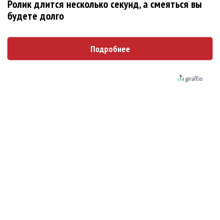
Ролик длится несколько секунд, а смеяться вы
перевыпустили «Когда я стану кошкой»
будете долго
Клава Кока официально вышла «Замуж»
Подробнее
«Элли на маковом поле», Максим Лутчак и
«Смешарики» объединились
Авраам Руссо выпустил две солнечные песни
Сергей Сычёв - «Хит-парады в СССР. Полное
исследование»
«Рианна работает в студии», - проговорился
ее партнер A$AP Rocky
Гленн Хьюз завершил свою гастрольную