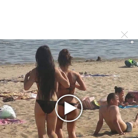
1970 года
Ферги стала петь в Black Eyed Peas, чтобы стать
лучшей
Сосо Павлиашвили и Максим Фадеев показали клип «Я
не вернулся»
i
Zivert дебютировала в большом кино
Ариана Гранде сделает перерыв в публичности
Ваня Дмитриенко побил рекорд Егора Крида, став
самым юным артистом, собравшим Лужники
Новое
Басист Mötley Crüe признал использование
плейбэка на концертах