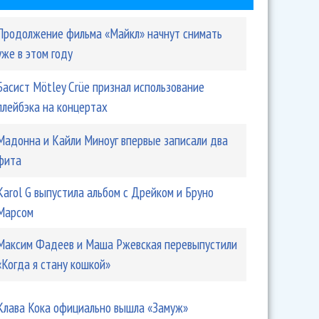
Продолжение фильма «Майкл» начнут снимать
уже в этом году
Басист Mötley Crüe признал использование
плейбэка на концертах
Мадонна и Кайли Миноуг впервые записали два
фита
Karol G выпустила альбом с Дрейком и Бруно
Марсом
Максим Фадеев и Маша Ржевская перевыпустили
«Когда я стану кошкой»
Клава Кока официально вышла «Замуж»