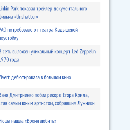
Linkin Park показал трейлер документального
фильма «Unshatter»
РАО потребовало от театра Кадышевой
неустойку
В сеть выложен уникальный концерт Led Zeppelin
1970 года
Zivert дебютировала в большом кино
Ваня Дмитриенко побил рекорд Егора Крида,
став самым юным артистом, собравшим Лужники
Нюша нашла «Время любить»