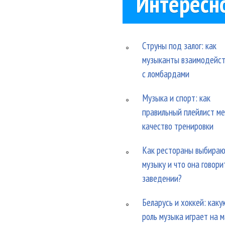
Интересн
Струны под залог: как
музыканты взаимодейс
с ломбардами
Музыка и спорт: как
правильный плейлист м
качество тренировки
Как рестораны выбира
музыку и что она говори
заведении?
Беларусь и хоккей: каку
роль музыка играет на 