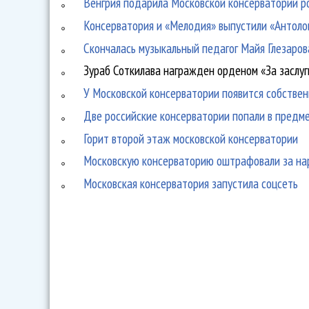
Венгрия подарила Московской консерватории р
Консерватория и «Мелодия» выпустили «Антоло
Скончалась музыкальный педагог Майя Глезаров
Зураб Соткилава награжден орденом «За заслу
У Московской консерватории появится собстве
Две российские консерватории попали в предм
Горит второй этаж московской консерватории
Московскую консерваторию оштрафовали за на
Московская консерватория запустила соцсеть