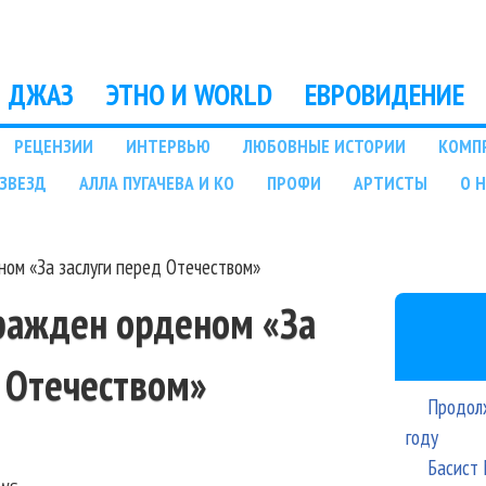
Перейти к основному
содержанию
ДЖАЗ
ЭТНО И WORLD
ЕВРОВИДЕНИЕ
РЕЦЕНЗИИ
ИНТЕРВЬЮ
ЛЮБОВНЫЕ ИСТОРИИ
КОМП
ЗВЕЗД
АЛЛА ПУГАЧЕВА И КО
ПРОФИ
АРТИСТЫ
О 
ном «За заслуги перед Отечеством»
гражден орденом «За
д Отечеством»
Продолж
году
Басист 