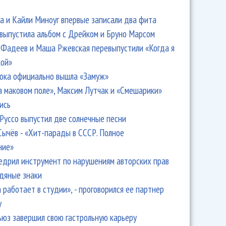
 и Кайли Миноуг впервые записали два фита
 выпустила альбом с Дрейком и Бруно Марсом
Фадеев и Маша Ржевская перевыпустили «Когда я
кой»
ока официально вышла «Замуж»
а маковом поле», Максим Лутчак и «Смешарики»
ись
Руссо выпустил две солнечные песни
Сычёв - «Хит-парады в СССР. Полное
ние»
едрил инструмент по нарушениям авторских прав
одяные знаки
 работает в студии», - проговорился ее партнер
y
ьюз завершил свою гастрольную карьеру