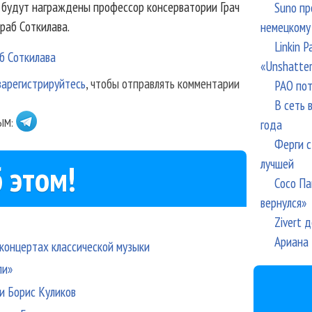
и будут награждены профессор консерватории Грач
Suno пр
раб Соткилава.
немецкому
Linkin 
б Соткилава
«Unshatte
зарегистрируйтесь
, чтобы отправлять комментарии
РАО пот
В сеть 
ЫМ:
года
Ферги с
лучшей
 этом!
Сосо Па
вернулся»
Zivert 
Ариана 
 концертах классической музыки
ли»
и Борис Куликов