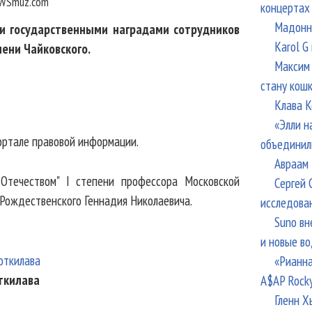
WSmuz.com
концертах
Мадонна
и государственными наградами сотрудников
Karol G
ени Чайковского.
Максим 
стану кош
Клава К
«Элли н
ортале правовой информации.
объединил
Авраам 
Отечеством" I степени профессора Московской
Сергей 
 Рождественского Геннадия Николаевича.
исследова
Suno вн
и новые в
«Рианна
ткилава
A$AP Rock
Гленн Х