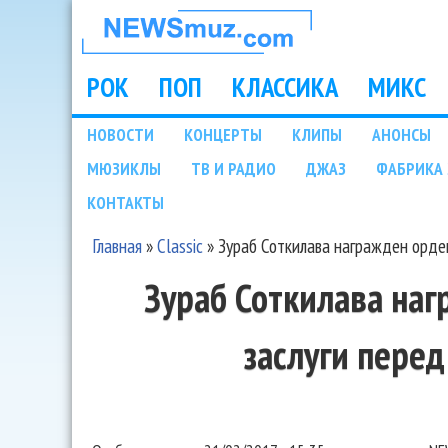
НОВОСТИ
МУЗЫКИ И
РОК
ПОП
КЛАССИКА
МИКС
Main menu
ШОУ БИЗНЕСА
НОВОСТИ
КОНЦЕРТЫ
КЛИПЫ
АНОНСЫ
Подразделы
МЮЗИКЛЫ
ТВ И РАДИО
ДЖАЗ
ФАБРИКА 
NEWSMUZ.COM
КОНТАКТЫ
Главная
»
Classic
»
Зураб Соткилава награжден орде
Вы здесь
Зураб Соткилава на
заслуги пере