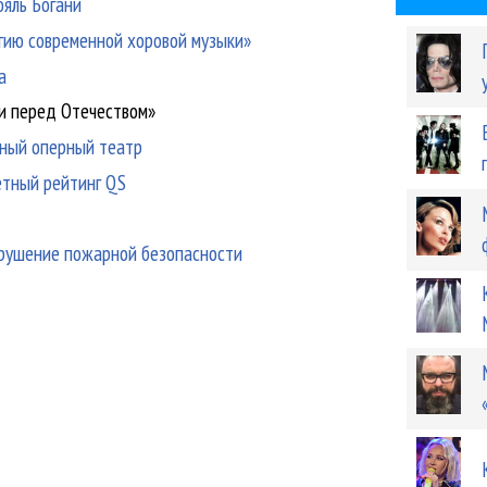
ояль Богани
гию современной хоровой музыки»
а
ги перед Отечеством»
нный оперный театр
етный рейтинг QS
рушение пожарной безопасности