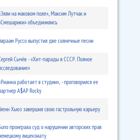
«Элли на маковом поле», Максим Лутчак и
«Смешарики» объединились
Авраам Руссо выпустил две солнечные песни
Сергей Сычёв - «Хит-парады в СССР. Полное
исследование»
«Рианна работает в студии», - проговорился ее
партнер A$AP Rocky
Гленн Хьюз завершил свою гастрольную карьеру
Suno проиграла суд о нарушении авторских прав
немецкому лицензиату