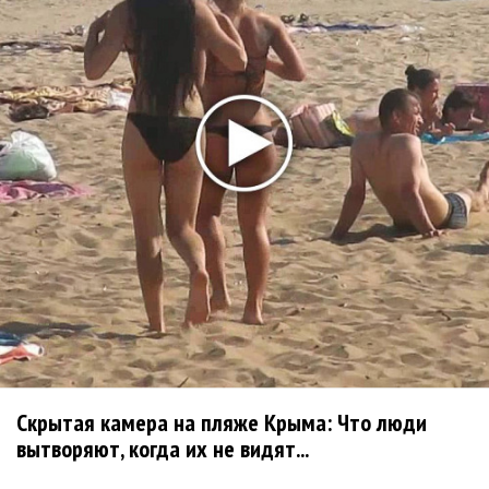
«Petal»
Филипп Киркоров сходит с ума от «Луизы»
Гитарист Black Sabbath Тони Айомми показал первую
песню из сольного альбома
Денис Клявер умоляет ИИ-модель: «Не плачь,
Анастасия»
Mordor выпустил балладу «Птицы» в память
Левитина
Loboda интригует: кому посвящена песня «О ней»?
Новое
Скрытая камера на пляже Крыма: Что люди
Сосо Павлиашвили и Максим Фадеев
вытворяют, когда их не видят...
показали клип «Я не вернулся»