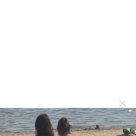
1970 года
Ферги стала петь в Black Eyed Peas, чтобы стать
лучшей
Сосо Павлиашвили и Максим Фадеев показали клип «Я
не вернулся»
Zivert дебютировала в большом кино
Ариана Гранде сделает перерыв в публичности
Ваня Дмитриенко побил рекорд Егора Крида, став
самым юным артистом, собравшим Лужники
Группа Dabro добилась отмены бренда ресторана
Da'Bro
Александр Добронравов рассказал «Чего хотят
мужчины?»
i
Нюша нашла «Время любить»
«Три дня дождя» просят: «Не смотри наверх»
Ариана Гранде выпустила «злобный» альбом