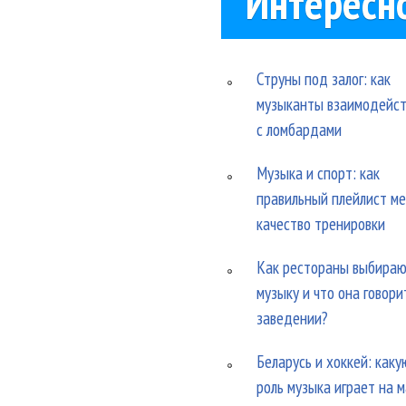
Интересн
Струны под залог: как
музыканты взаимодейс
с ломбардами
Музыка и спорт: как
правильный плейлист м
качество тренировки
Как рестораны выбира
музыку и что она говори
заведении?
Беларусь и хоккей: каку
роль музыка играет на 