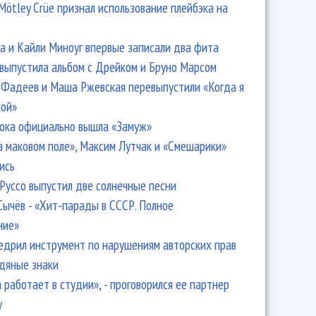
Mötley Crüe признал использование плейбэка на
 и Кайли Миноуг впервые записали два фита
 выпустила альбом с Дрейком и Бруно Марсом
Фадеев и Маша Ржевская перевыпустили «Когда я
кой»
ока официально вышла «Замуж»
а маковом поле», Максим Лутчак и «Смешарики»
ись
Руссо выпустил две солнечные песни
Сычёв - «Хит-парады в СССР. Полное
ние»
едрил инструмент по нарушениям авторских прав
одяные знаки
 работает в студии», - проговорился ее партнер
y