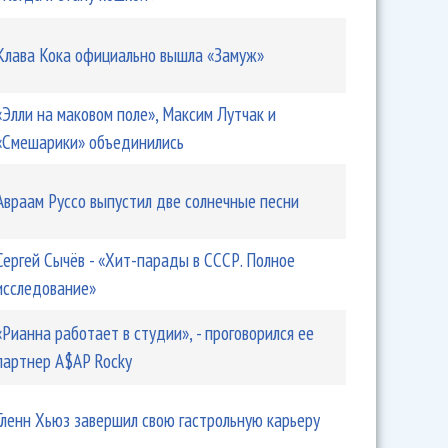
Клава Кока официально вышла «Замуж»
«Элли на маковом поле», Максим Лутчак и
«Смешарики» объединились
Авраам Руссо выпустил две солнечные песни
Сергей Сычёв - «Хит-парады в СССР. Полное
исследование»
«Рианна работает в студии», - проговорился ее
партнер A$AP Rocky
Гленн Хьюз завершил свою гастрольную карьеру