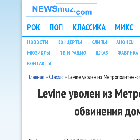
НОВОСТИ
МУЗЫКИ И
РОК
ПОП
КЛАССИКА
МИКС
Main menu
ШОУ БИЗНЕСА
НОВОСТИ
КОНЦЕРТЫ
КЛИПЫ
АНОНСЫ
Подразделы
МЮЗИКЛЫ
ТВ И РАДИО
ДЖАЗ
ФАБРИКА 
NEWSMUZ.COM
КОНТАКТЫ
Главная
»
Classic
»
Levine уволен из Метрополитен-о
Вы здесь
Levine уволен из Мет
обвинения до