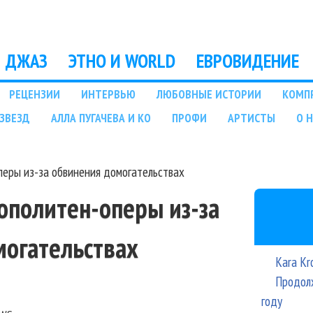
Перейти к основному
содержанию
ДЖАЗ
ЭТНО И WORLD
ЕВРОВИДЕНИЕ
РЕЦЕНЗИИ
ИНТЕРВЬЮ
ЛЮБОВНЫЕ ИСТОРИИ
КОМП
ЗВЕЗД
АЛЛА ПУГАЧЕВА И КО
ПРОФИ
АРТИСТЫ
О 
перы из-за обвинения домогательствах
рополитен-оперы из-за
могательствах
Kara Kr
Продолж
году