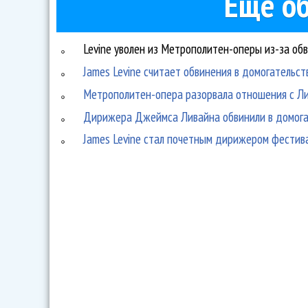
Ещё об
Levine уволен из Метрополитен-оперы из-за об
James Levine считает обвинения в домогательс
Метрополитен-опера разорвала отношения с Л
Дирижера Джеймса Ливайна обвинили в домога
James Levine стал почетным дирижером фестива