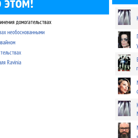
 этом!
винения домогательствах
твах необоснованными
ивайном
тельствах
ля Ravinia