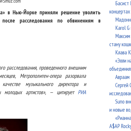
WSmuz.com
Басист 
концертах
а» в Нью-Йорке приняли решение уволить
Мадонна
 после расследования по обвинениям в
Karol G
Максим 
стану кош
Клава К
«Элли н
ого расследования, проведенного внешним
объединил
есяцев, Метрополитен-опера разорвала
Авраам 
ачестве музыкального директора и
Сергей 
мы молодых артистов», — цитирует
РИА
исследова
Suno вн
и новые в
«Рианна
A$AP Rock