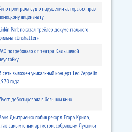
Suno проиграла суд о нарушении авторских прав
немецкому лицензиату
Linkin Park показал трейлер документального
фильма «Unshatter»
РАО потребовало от театра Кадышевой
неустойку
В сеть выложен уникальный концерт Led Zeppelin
1970 года
Zivert дебютировала в большом кино
Ваня Дмитриенко побил рекорд Егора Крида,
став самым юным артистом, собравшим Лужники