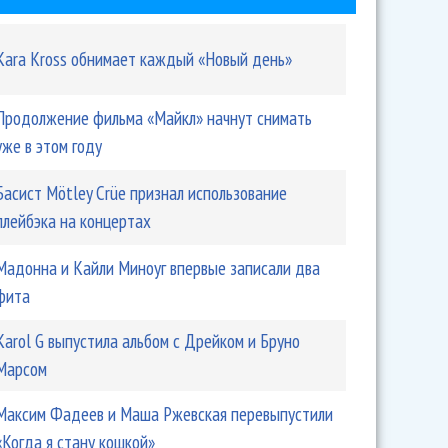
Kara Kross обнимает каждый «Новый день»
Продолжение фильма «Майкл» начнут снимать
уже в этом году
Басист Mötley Crüe признал использование
плейбэка на концертах
Мадонна и Кайли Миноуг впервые записали два
фита
Karol G выпустила альбом с Дрейком и Бруно
Марсом
Максим Фадеев и Маша Ржевская перевыпустили
«Когда я стану кошкой»