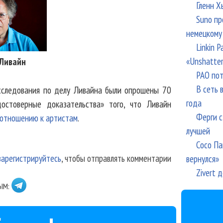
Гленн Х
Suno пр
немецкому
Linkin 
«Unshatte
Ливайн
РАО пот
В сеть 
асследования по делу Ливайна были опрошены 70
года
остоверные доказательства» того, что Ливайн
Ферги с
 отношению к артистам
.
лучшей
Сосо Па
зарегистрируйтесь
, чтобы отправлять комментарии
вернулся»
Zivert 
ЫМ: