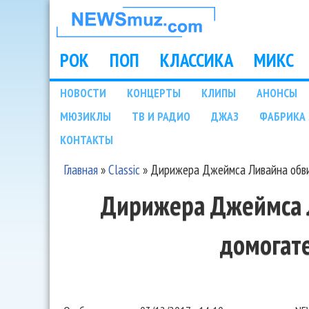
НОВОСТИ
МУЗЫКИ И
РОК
ПОП
КЛАССИКА
МИКС
Main menu
ШОУ БИЗНЕСА
НОВОСТИ
КОНЦЕРТЫ
КЛИПЫ
АНОНСЫ
Подразделы
МЮЗИКЛЫ
ТВ И РАДИО
ДЖАЗ
ФАБРИКА 
NEWSMUZ.COM
КОНТАКТЫ
Главная
»
Classic
»
Дирижера Джеймса Ливайна обви
Вы здесь
Дирижера Джеймса 
домогат