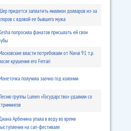
Шер придется заплатить миллион долларов из-за
споров с вдовой ее бывшего мужа
Kesha попросила фанатов присылать ей свои
зубы
Московские власти потребовали от Navai 91 т.р.
после крушения его Ferrari
Монеточка получила заочно год колонии
Песню группы Lumen «Государство» удалили со
стримингов
Диана Арбенина упала в воду во время
выступления на сап-фестивале