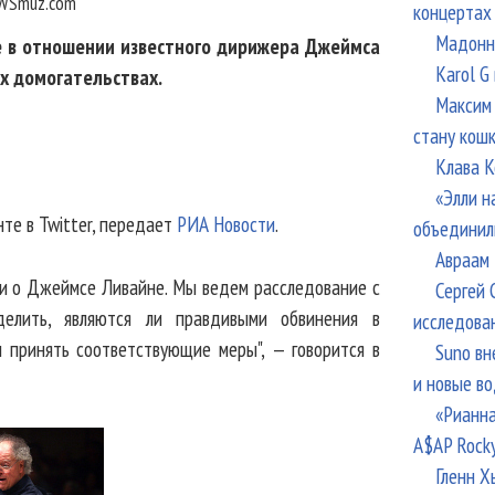
WSmuz.com
концертах
Мадонна
 в отношении известного дирижера Джеймса
Karol G
х домогательствах.
Максим 
стану кош
Клава К
«Элли н
нте в Twitter, передает
РИА Новости
.
объединил
Авраам 
и о Джеймсе Ливайне. Мы ведем расследование с
Сергей 
делить, являются ли правдивыми обвинения в
исследова
ы принять соответствующие меры", — говорится в
Suno вн
и новые в
«Рианна
A$AP Rock
Гленн Х