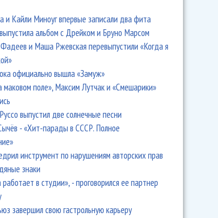
 и Кайли Миноуг впервые записали два фита
 выпустила альбом с Дрейком и Бруно Марсом
Фадеев и Маша Ржевская перевыпустили «Когда я
кой»
ока официально вышла «Замуж»
а маковом поле», Максим Лутчак и «Смешарики»
ись
Руссо выпустил две солнечные песни
Сычёв - «Хит-парады в СССР. Полное
ние»
едрил инструмент по нарушениям авторских прав
одяные знаки
 работает в студии», - проговорился ее партнер
y
ьюз завершил свою гастрольную карьеру