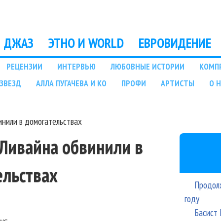
Перейти к основному
содержанию
ДЖАЗ
ЭТНО И WORLD
ЕВРОВИДЕНИЕ
РЕЦЕНЗИИ
ИНТЕРВЬЮ
ЛЮБОВНЫЕ ИСТОРИИ
КОМП
ЗВЕЗД
АЛЛА ПУГАЧЕВА И КО
ПРОФИ
АРТИСТЫ
О 
нили в домогательствах
Ливайна обвинили в
ельствах
Продолж
году
Басист 