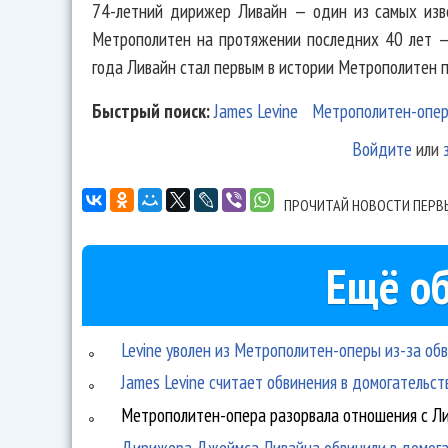
74-летний дирижер Ливайн — один из самых изв
Метрополитен на протяжении последних 40 лет —
года Ливайн стал первым в истории Метрополитен 
Быстрый поиск:
James Levine
Метрополитен-опе
Войдите
или
ПРОЧИТАЙ НОВОСТИ ПЕРВ
Ещё об
Levine уволен из Метрополитен-оперы из-за об
James Levine считает обвинения в домогательс
Метрополитен-опера разорвала отношения с Л
Дирижера Джеймса Ливайна обвинили в домога