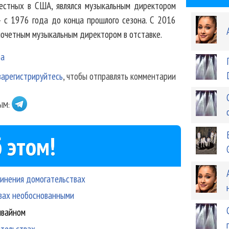
естных в США, являлся музыкальным директором
 с 1976 года до конца прошлого сезона. С 2016
почетным музыкальным директором в отставке.
ра
зарегистрируйтесь
, чтобы отправлять комментарии
ЫМ:
 этом!
винения домогательствах
твах необоснованными
ивайном
тельствах