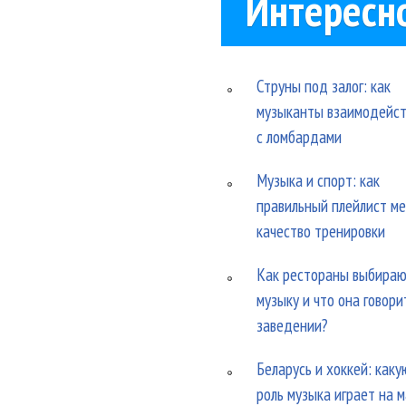
Интересн
Струны под залог: как
музыканты взаимодейс
с ломбардами
Музыка и спорт: как
правильный плейлист м
качество тренировки
Как рестораны выбира
музыку и что она говори
заведении?
Беларусь и хоккей: каку
роль музыка играет на 