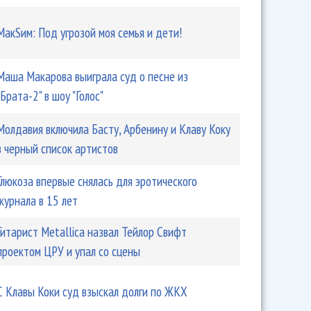
МакSим: Под угрозой моя семья и дети!
Маша Макарова выиграла суд о песне из
"Брата-2" в шоу "Голос"
Молдавия включила Басту, Арбенину и Клаву Коку
в черный список артистов
Глюкоза впервые снялась для эротического
журнала в 15 лет
Гитарист Metallica назвал Тейлор Свифт
проектом ЦРУ и упал со сцены
С Клавы Коки суд взыскал долги по ЖКХ