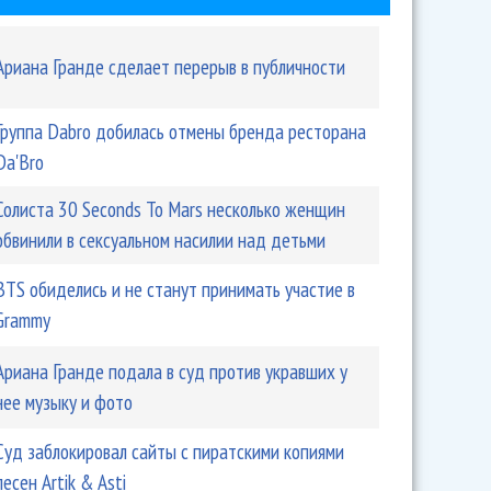
Ариана Гранде сделает перерыв в публичности
Группа Dabro добилась отмены бренда ресторана
Da'Bro
Солиста 30 Seconds To Mars несколько женщин
обвинили в сексуальном насилии над детьми
BTS обиделись и не станут принимать участие в
Grammy
Ариана Гранде подала в суд против укравших у
нее музыку и фото
Суд заблокировал сайты с пиратскими копиями
песен Artik & Asti