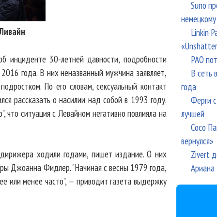
Suno пр
немецкому
Ливайн
Linkin 
«Unshatte
 об инциденте 30-летней давности, подробности
РАО пот
 2016 года. В них неназванный мужчина заявляет,
В сеть 
подростком. По его словам, сексуальный контакт
года
ся рассказать о насилии над собой в 1993 году.
Ферги с
", что ситуация с Левайном негативно повлияла на
лучшей
Сосо Па
вернулся»
 дирижера ходили годами, пишет издание. О них
Zivert 
еры Джоанна Фидлер. "Начиная с весны 1979 года,
Ариана 
ее или менее часто", — приводит газета выдержку