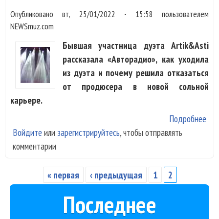
Опубликовано
вт, 25/01/2022 - 15:58
пользователем
NEWSmuz.com
Бывшая участница дуэта Artik&Asti
рассказала «Авторадио», как уходила
из дуэта и почему решила отказаться
от продюсера в новой сольной
карьере.
Подробнее
о А
Войдите
или
зарегистрируйтесь
, чтобы отправлять
Asti
комментарии
ушл
Art
ни 
« первая
‹ предыдущая
1
2
Страницы
ни 
Последнее