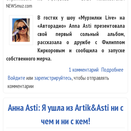
NEWSmuz.com
В гостях у шоу «Мурзилки Live» на
«Авторадио» Anna Asti презентовала
свой первый сольный альбом,
рассказала о дружбе с Филиппом
Киркоровым и сообщила о запуске
собственного мерча.
1 комментарий
Подробнее
о A
Войдите
или
зарегистрируйтесь
, чтобы отправлять
Ast
комментарии
оче
сил
люб
Анна Asti: Я ушла из Artik&Asti ни с
Бож
чем и ни с кем!