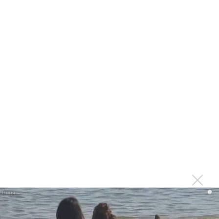
хорошо встречала группу, что под конец по просьбе Гаяны
пустились в танцы под музыку, которая вообще
перпендикулярна танцевальной музыке, и у них… все
получилось. Вот такая случилась атмосфера.
Гуру КЕН
Быстрый поиск:
Gayana
Гуру Кен
Войдите
или
зарегистрируйтесь
, чтобы отправлять
комментарии
ПРОЧИТАЙ НОВОСТИ ПЕРВЫМ:
i
Ещё об этом!