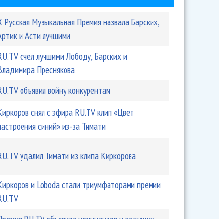
X Русская Музыкальная Премия назвала Барских,
Артик и Асти лучшими
RU.TV счел лучшими Лободу, Барских и
Владимира Преснякова
RU.TV объявил войну конкурентам
 с эфира RU.TV клип «Цвет настроения синий» из-за
Киркоров снял с эфира RU.TV клип «Цвет
настроения синий» из-за Тимати
RU.TV удалил Тимати из клипа Киркорова
Киркоров и Loboda стали триумфаторами премии
RU.TV
Премия RU.TV объявила номинантов и ведущих