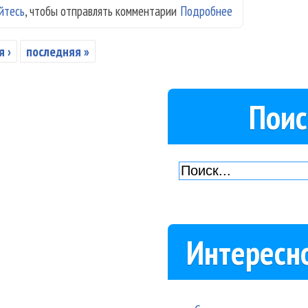
йтесь
, чтобы отправлять комментарии
Подробнее
о RU.TV объяви
 ›
последняя »
Поис
Интересн