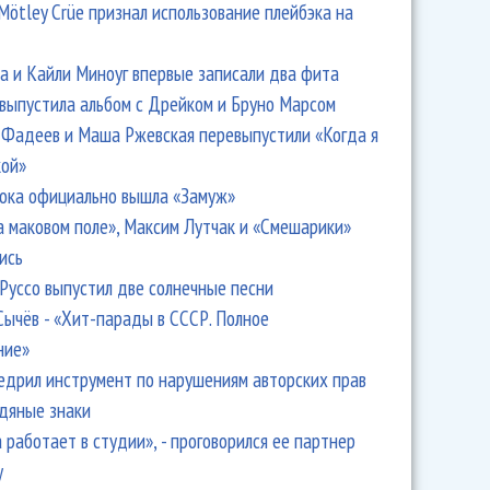
Mötley Crüe признал использование плейбэка на
 и Кайли Миноуг впервые записали два фита
 выпустила альбом с Дрейком и Бруно Марсом
Фадеев и Маша Ржевская перевыпустили «Когда я
кой»
ыкальная Премия назвала Барских, Артик и Асти
ока официально вышла «Замуж»
а маковом поле», Максим Лутчак и «Смешарики»
ись
Руссо выпустил две солнечные песни
Сычёв - «Хит-парады в СССР. Полное
ние»
едрил инструмент по нарушениям авторских прав
одяные знаки
 работает в студии», - проговорился ее партнер
y