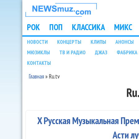
НОВОСТИ
МУЗЫКИ И
РОК
ПОП
КЛАССИКА
МИКС
Main menu
ШОУ БИЗНЕСА
НОВОСТИ
КОНЦЕРТЫ
КЛИПЫ
АНОНСЫ
Подразделы
МЮЗИКЛЫ
ТВ И РАДИО
ДЖАЗ
ФАБРИКА 
NEWSMUZ.COM
КОНТАКТЫ
Главная
»
Ru.tv
Вы здесь
Ru
X Русская Музыкальная Преми
Асти л