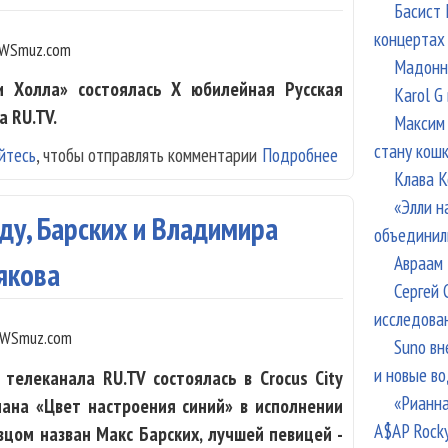
Басист 
концертах
WSmuz.com
Мадонна
и Холла» состоялась X юбилейная Русская
Karol G
 RU.TV.
Максим 
стану кош
йтесь
, чтобы отправлять комментарии
Подробнее
о X Русская Муз
Клава К
лучшими
«Элли н
ду, Барских и Владимира
объединил
Авраам 
якова
Сергей 
исследова
WSmuz.com
Suno вн
и новые в
телеканала RU.TV состоялась в Crocus City
«Рианна
нана «Цвет настроения синий» в исполнении
A$AP Rock
цом назван Макс Барских, лучшей певицей -