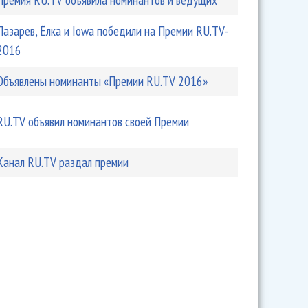
Лазарев, Ёлка и Iowa победили на Премии RU.TV-
 Тимати из клипа Киркорова
2016
Объявлены номинанты «Премии RU.TV 2016»
RU.TV объявил номинантов своей Премии
Канал RU.TV раздал премии
oboda стали триумфаторами премии RU.TV