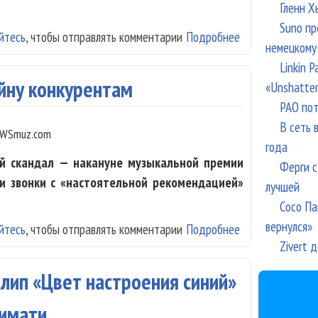
Гленн Х
Suno пр
йтесь
, чтобы отправлять комментарии
Подробнее
о RU.TV счел л
немецкому
Linkin 
ойну конкурентам
«Unshatte
РАО пот
В сеть 
WSmuz.com
года
ый скандал — накануне музыкальной премии
Ферги с
ли звонки с «настоятельной рекомендацией»
лучшей
Сосо Па
вернулся»
йтесь
, чтобы отправлять комментарии
Подробнее
о RU.TV объяви
Zivert 
клип «Цвет настроения синий»
Тимати