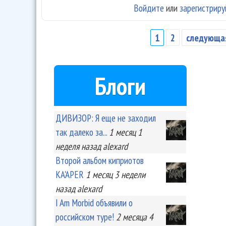
Войдите
или
зарегистриру
1
2
следующая
Страницы
Блоги
ДИВИЗОР: Я еще не заходил
так далеко за...
1 месяц 1
неделя
назад
alexard
Второй альбом киприотов
KA'APER
1 месяц 3 недели
назад
alexard
I Am Morbid объявили о
российском туре!
2 месяца 4