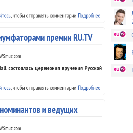
йтесь
, чтобы отправлять комментарии
Подробнее
о RU.TV удалил
риумфаторами премии RU.TV
WSmuz.com
 Hall состоялась церемония вручения Русской
йтесь
, чтобы отправлять комментарии
Подробнее
о Киркоров и L
 номинантов и ведущих
WSmuz.com