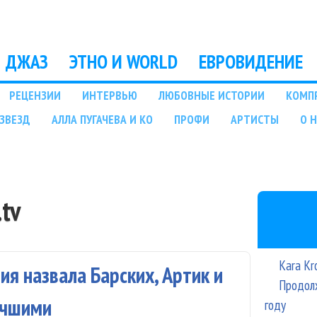
Перейти к основному
содержанию
ДЖАЗ
ЭТНО И WORLD
ЕВРОВИДЕНИЕ
РЕЦЕНЗИИ
ИНТЕРВЬЮ
ЛЮБОВНЫЕ ИСТОРИИ
КОМП
ЗВЕЗД
АЛЛА ПУГАЧЕВА И КО
ПРОФИ
АРТИСТЫ
О 
.tv
Kara Kr
я назвала Барских, Артик и
Продолж
учшими
году