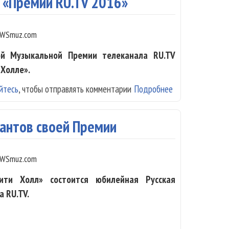
 «Премии RU.TV 2016»
WSmuz.com
ой Музыкальной Премии телеканала RU.TV
 Холле».
йтесь
, чтобы отправлять комментарии
Подробнее
о Объявлены но
нантов своей Премии
WSmuz.com
ти Холл» состоится юбилейная Русская
 RU.TV.