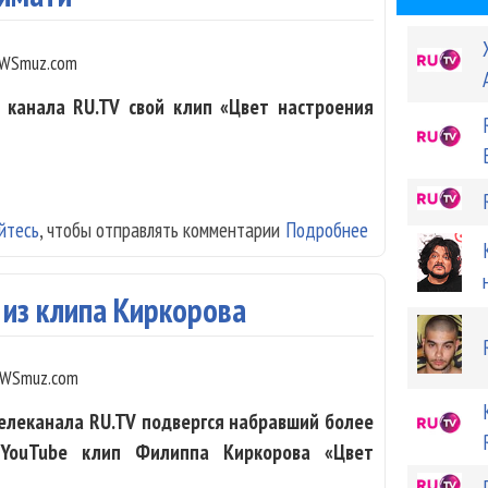
WSmuz.com
 канала RU.TV свой клип «Цвет настроения
йтесь
, чтобы отправлять комментарии
Подробнее
о Киркоров снял
Тимати
 из клипа Киркорова
WSmuz.com
елеканала RU.TV подвергся набравший более
YouTube клип Филиппа Киркорова «Цвет