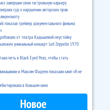
ьюз завершил свою гастрольную карьеру
оиграла суд о нарушении авторских прав
учшими Лободу, Барских и Владимира Преснякова
 лицензиату
Park показал трейлер документального фильма
r»
ребовало от театра Кадышевой неустойку
выложен уникальный концерт Led Zeppelin 1970
тала петь в Black Eyed Peas, чтобы стать
влиашвили и Максим Фадеев показали клип «Я не
л войну конкурентам
дебютировала в большом кино
Новое