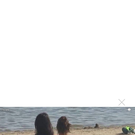
Сергей Сычёв - «Хит-парады в СССР. Полное
исследование»
Suno внедрил инструмент по нарушениям авторских
прав и новые водяные знаки
«Рианна работает в студии», - проговорился ее
партнер A$AP Rocky
Гленн Хьюз завершил свою гастрольную карьеру
Suno проиграла суд о нарушении авторских прав
немецкому лицензиату
Linkin Park показал трейлер документального фильма
«Unshatter»
РАО потребовало от театра Кадышевой неустойку
В сеть выложен уникальный концерт Led Zeppelin
i
1970 года
Ферги стала петь в Black Eyed Peas, чтобы стать
лучшей