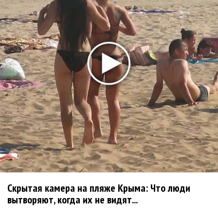
Сосо Павлиашвили и Максим Фадеев показали клип «Я
не вернулся»
Zivert дебютировала в большом кино
Ариана Гранде сделает перерыв в публичности
Новое
Ферги стала петь в Black Eyed Peas, чтобы
стать лучшей
Мот собрался установить рекорд с 30
тысячами полотенец
Скрытая камера на пляже Крыма: Что люди
Наташа Королева: Я послала мысли в космос,
вытворяют, когда их не видят...
и Вселенная ответила!