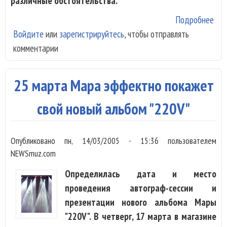
различные обстоятельства.
Подробнее
о Ю
Войдите
или
зарегистрируйтесь
, чтобы отправлять
люб
комментарии
сыр
пол
25 марта Мара эффектно покажет
свой новый альбом "220V"
Опубликовано
пн, 14/03/2005 - 15:36
пользователем
NEWSmuz.com
Определилась дата и место
проведения автограф-сессии и
презентации нового альбома Мары
"220V". В четверг, 17 марта в магазине