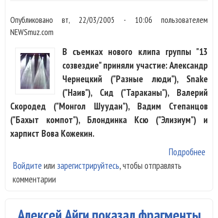
Опубликовано
вт, 22/03/2005 - 10:06
пользователем
NEWSmuz.com
В съемках нового клипа группы "13
созвездие" приняли участие: Александр
Чернецкий ("Разные люди"), Snake
("Наив"), Cид ("Тараканы"), Валерий
Скородед ("Монгол Шуудан"), Вадим Степанцов
("Бахыт компот"), Блондинка Ксю ("Элизиум") и
харпист Вова Кожекин.
Подробнее
о В
Войдите
или
зарегистрируйтесь
, чтобы отправлять
гру
комментарии
соз
зве
пок
Алексей Айги показал фрагменты