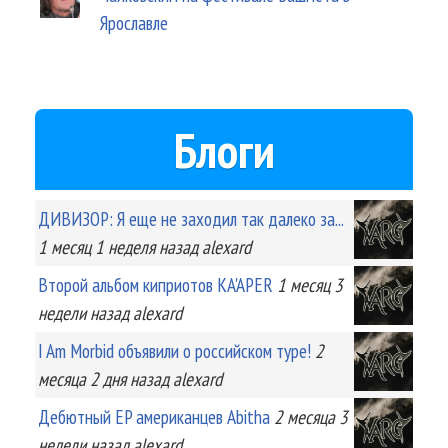
Ярославле
Блоги
ДИВИЗОР: Я еще не заходил так далеко за...
1 месяц 1 неделя
назад
alexard
Второй альбом киприотов KA'APER
1 месяц 3
недели
назад
alexard
I Am Morbid объявили о российском туре!
2
месяца 2 дня
назад
alexard
Дебютный EP американцев Abitha
2 месяца 3
недели
назад
alexard