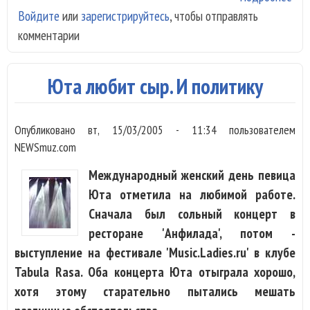
Войдите
или
зарегистрируйтесь
, чтобы отправлять
при
комментарии
сам
шик
дек
Юта любит сыр. И политику
20-
все-
Опубликовано
вт, 15/03/2005 - 11:34
пользователем
NEWSmuz.com
Международный женский день певица
Юта отметила на любимой работе.
Сначала был сольный концерт в
ресторане 'Анфилада', потом -
выступление на фестивале 'Music.Ladies.ru' в клубе
Tabula Rasa. Оба концерта Юта отыграла хорошо,
хотя этому старательно пытались мешать