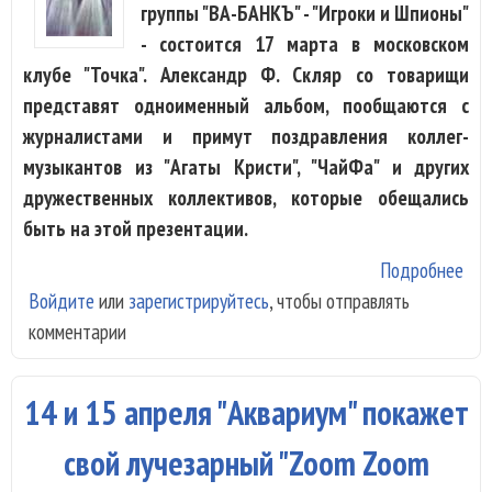
группы "ВА-БАНКЪ" - "Игроки и Шпионы"
- состоится 17 марта в московском
клубе "Точка". Александр Ф. Скляр со товарищи
представят одноименный альбом, пообщаются с
журналистами и примут поздравления коллег-
музыкантов из "Агаты Кристи", "ЧайФа" и других
дружественных коллективов, которые обещались
быть на этой презентации.
Подробнее
о 1
Войдите
или
зарегистрируйтесь
, чтобы отправлять
пре
комментарии
"Иг
шпи
гру
14 и 15 апреля "Аквариум" покажет
Бан
свой лучезарный "Zoom Zoom