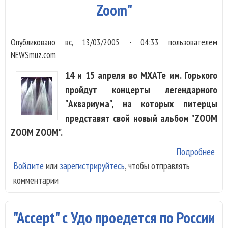
Zoom"
Опубликовано
вс, 13/03/2005 - 04:33
пользователем
NEWSmuz.com
14 и 15 апреля во МХАТе им. Горького
пройдут концерты легендарного
"Аквариума", на которых питерцы
представят свой новый альбом "ZOOM
ZOOM ZOOM".
Подробнее
о 1
Войдите
или
зарегистрируйтесь
, чтобы отправлять
апр
комментарии
"Ак
пок
сво
"Accept" с Удо проедется по России
луч