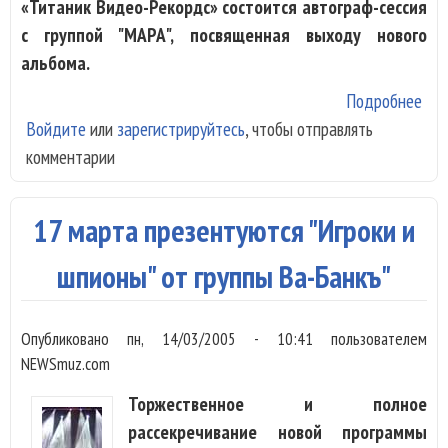
«Титаник Видео-Рекордс» состоится автограф-сессия
с группой "МАРА", посвященная выходу нового
альбома.
Подробнее
о 2
Войдите
или
зарегистрируйтесь
, чтобы отправлять
мар
комментарии
Ма
эфф
пок
17 марта презентуются "Игроки и
сво
нов
шпионы" от группы Ва-Банкъ"
аль
"22
Опубликовано
пн, 14/03/2005 - 10:41
пользователем
NEWSmuz.com
Торжественное и полное
рассекречивание новой программы