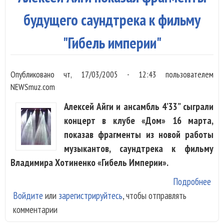
нов
сот
будущего саундтрека к фильму
тел
"Гибель империи"
Опубликовано
чт, 17/03/2005 - 12:43
пользователем
NEWSmuz.com
Алексей Айги и ансамбль 4’33” сыграли
концерт в клубе «Дом» 16 марта,
показав фрагменты из новой работы
музыкантов, саундтрека к фильму
Владимира Хотиненко «Гибель Империи».
Подробнее
о А
Войдите
или
зарегистрируйтесь
, чтобы отправлять
Айг
комментарии
пок
фра