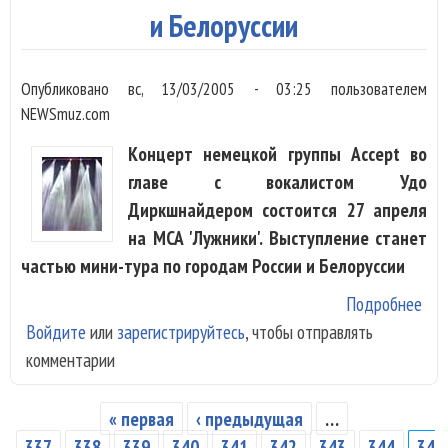
"Zo
и Белоруссии
Zo
Zoo
Опубликовано
вс, 13/03/2005 - 03:25
пользователем
NEWSmuz.com
Концерт немецкой группы Accept во
главе с вокалистом Удо
Диркшнайдером состоится 27 апреля
на МСА 'Лужники'. Выступление станет
частью мини-тура по городам России и Белоруссии
Подробнее
о "A
Войдите
или
зарегистрируйтесь
, чтобы отправлять
Уд
комментарии
про
по 
и
« первая
‹ предыдущая
…
Страницы
Бел
337
338
339
340
341
342
343
344
34