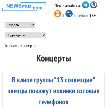
Перейти к основному
Подписывайтесь:
НОВОСТИ
содержанию
X
Facebook
18+
МУЗЫКИ И
Main menu
ШОУ БИЗНЕСА
Подразделы
NEWSMUZ.COM
Главная
»
Концерты
Вы здесь
Концерты
В клипе группы "13 созвездие"
звезды покажут новинки сотовых
телефонов