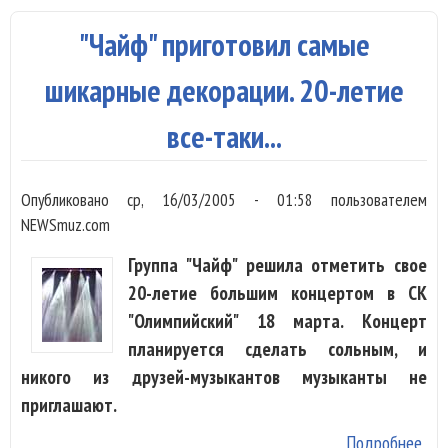
буд
"Чайф" приготовил самые
сау
к ф
шикарные декорации. 20-летие
"Ги
все-таки...
имп
Опубликовано
ср, 16/03/2005 - 01:58
пользователем
NEWSmuz.com
Группа "Чайф" решила отметить свое
20-летие большим концертом в СК
"Олимпийский" 18 марта. Концерт
планируется сделать сольным, и
никого из друзей-музыкантов музыканты не
приглашают.
Подробнее
о "