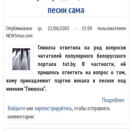
песни сама
Опубликовано
ср, 22/06/2005 - 13:09
пользователем
NEWSmuz.com
Глюкоза ответила на ряд вопросов
читателей популярного белорусского
портала tut.by. В частности, ей
пришлось ответить на вопрос о том,
кому принадлежит партия вокала в песнях под
именем "Глюкоза".
Подробнее
о Г
Войдите
или
зарегистрируйтесь
, чтобы отправлять
утв
комментарии
что
пес