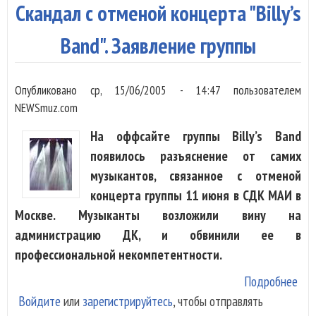
про
Скандал с отменой концерта "Billy’s
В ц
Band". Заявление группы
Опубликовано
ср, 15/06/2005 - 14:47
пользователем
NEWSmuz.com
На оффсайте группы Billy’s Band
появилось разъяснение от самих
музыкантов, связанное с отменой
концерта группы 11 июня в СДК МАИ в
Москве. Музыканты возложили вину на
администрацию ДК, и обвинили ее в
профессиональной некомпетентности.
Подробнее
о С
Войдите
или
зарегистрируйтесь
, чтобы отправлять
с о