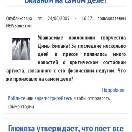
Опубликовано
пт, 24/06/2005 - 16:57
пользователем
NEWSmuz.com
Уважаемые поклонники творчества
Димы Билана! За последние несколько
дней в прессе появилось много
новостей о критическом состоянии
артиста, связанного с его физическим недугом. Что
же произошло на самом деле?
Подробнее
о Ч
Войдите
или
зарегистрируйтесь
, чтобы отправлять
про
комментарии
с Д
Бил
на 
Глюкоза утверждает, что поет все
дел