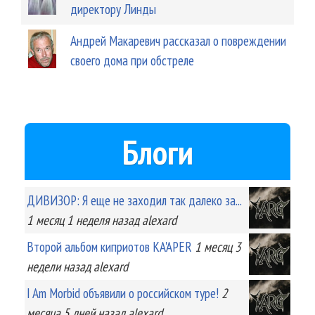
директору Линды
Андрей Макаревич рассказал о повреждении
своего дома при обстреле
Блоги
ДИВИЗОР: Я еще не заходил так далеко за...
1 месяц 1 неделя
назад
alexard
Второй альбом киприотов KA'APER
1 месяц 3
недели
назад
alexard
I Am Morbid объявили о российском туре!
2
месяца 5 дней
назад
alexard