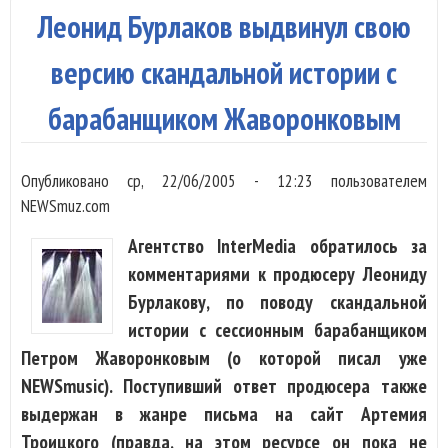
"Сл
Леонид Бурлаков выдвинул свою
баз
версию скандальной истории с
барабанщиком Жаворонковым
Опубликовано
ср, 22/06/2005 - 12:23
пользователем
NEWSmuz.com
Агентство InterMedia обратилось за
комментариями к продюсеру Леониду
Бурлакову, по поводу скандальной
истории с сессионным барабанщиком
Петром Жаворонковым (о которой писал уже
NEWSmusic). Поступивший ответ продюсера также
выдержан в жанре письма на сайт Артемия
Троицкого (правда, на этом ресурсе он пока не