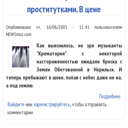
бар
проститутками. В цене
Опубликовано
чт, 16/06/2005 - 11:41
пользователем
NEWSmuz.com
Как выяснилось, не зря музыканты
"Крематория" с некоторой
настороженностью ожидали броска с
Земли Обетованной в Норильск. И
теперь пребывают в шоке, попав с небес даже не на,
а под землю.
Подробнее
о М
Войдите
или
зарегистрируйтесь
, чтобы отправлять
"Кр
комментарии
не 
изр