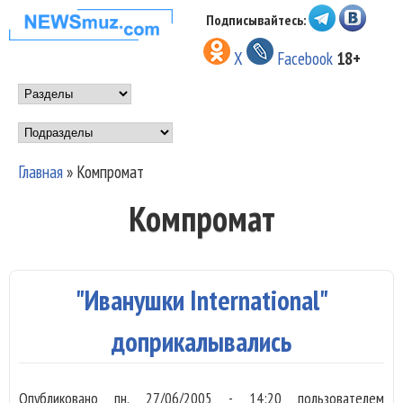
Перейти к основному
Подписывайтесь:
НОВОСТИ
содержанию
X
Facebook
18+
МУЗЫКИ И
Main menu
ШОУ БИЗНЕСА
Подразделы
NEWSMUZ.COM
Главная
»
Компромат
Вы здесь
Компромат
"Иванушки International"
доприкалывались
Опубликовано
пн, 27/06/2005 - 14:20
пользователем