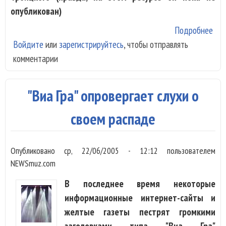
опубликован)
Подробнее
о Л
Войдите
или
зарегистрируйтесь
, чтобы отправлять
Бур
комментарии
выд
вер
ска
"Виа Гра" опровергает слухи о
ист
бар
своем распаде
Жав
Опубликовано
ср, 22/06/2005 - 12:12
пользователем
NEWSmuz.com
В последнее время некоторые
информационные интернет-сайты и
желтые газеты пестрят громкими
заголовками типа "Виа Гра"