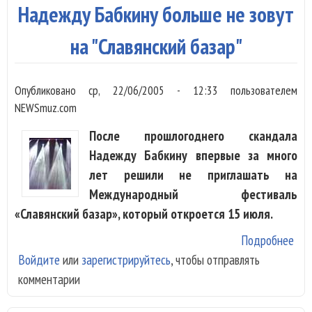
Надежду Бабкину больше не зовут
на "Славянский базар"
Опубликовано
ср, 22/06/2005 - 12:33
пользователем
NEWSmuz.com
После прошлогоднего скандала
Надежду Бабкину впервые за много
лет решили не приглашать на
Международный фестиваль
«Славянский базар», который откроется 15 июля.
Подробнее
о Н
Войдите
или
зарегистрируйтесь
, чтобы отправлять
Баб
комментарии
бол
зов