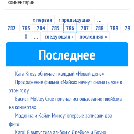
комментарии
кон
"Bil
Ban
« первая
‹ предыдущая
…
Страницы
Зая
782
783
784
785
786
787
788
789
79
гру
0
…
следующая ›
последняя »
Последнее
Kara Kross обнимает каждый «Новый день»
Продолжение фильма «Майкл» начнут снимать уже в
этом году
Басист Mötley Crüe признал использование плейбэка
на концертах
Мадонна и Кайли Миноуг впервые записали два
фита
Karol G выпустила альбом с Дрейком и Бруно