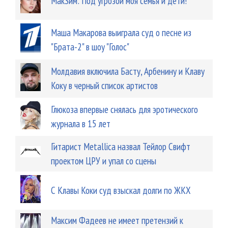
МакSим: Под угрозой моя семья и дети!
Маша Макарова выиграла суд о песне из
"Брата-2" в шоу "Голос"
Молдавия включила Басту, Арбенину и Клаву
Коку в черный список артистов
Глюкоза впервые снялась для эротического
журнала в 15 лет
Гитарист Metallica назвал Тейлор Свифт
проектом ЦРУ и упал со сцены
С Клавы Коки суд взыскал долги по ЖКХ
Максим Фадеев не имеет претензий к