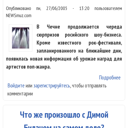
Опубликовано
пн, 27/06/2005 - 13:20
пользователем
NEWSmuz.com
В Чечне продолжается череда
сюрпризов росийского шоу-бизнеса.
Кроме известного рок-фестиваля,
запланированного на ближайшие дни,
появилась новая информация об урожае наград для
артистов поп-жанра.
Подробнее
о
Войдите
или
зарегистрируйтесь
, чтобы отправлять
Гур
комментарии
чеч
дал
Бас
Что же произошло с Димой
не 
Биланом на самом деле?