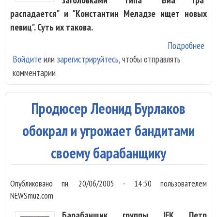
распадается" и "Константин Меладзе ищет новых
певиц". Суть их такова.
Подробнее
о "
Войдите
или
зарегистрируйтесь
, чтобы отправлять
опр
комментарии
слу
сво
рас
Продюсер Леонид Бурлаков
обокрал и угрожает бандитами
своему барабанщику
Опубликовано
пн, 20/06/2005 - 14:50
пользователем
NEWSmuz.com
Барабанщик группы IFK Петр