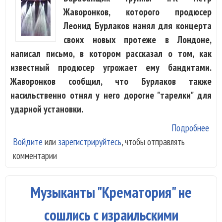
Жаворонков, которого продюсер
Леонид Бурлаков нанял для концерта
своих новых протеже в Лондоне,
написал письмо, в котором рассказал о том, как
известный продюсер угрожает ему бандитами.
Жаворонков сообщил, что Бурлаков также
насильственно отнял у него дорогие "тарелки" для
ударной установки.
Подробнее
о П
Войдите
или
зарегистрируйтесь
, чтобы отправлять
Ле
комментарии
Бур
обо
угр
Музыканты "Крематория" не
бан
сво
сошлись с израильскими