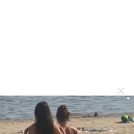
«Смешарики» объединились
Авраам Руссо выпустил две солнечные песни
Сергей Сычёв - «Хит-парады в СССР. Полное
исследование»
Suno внедрил инструмент по нарушениям авторских
прав и новые водяные знаки
«Рианна работает в студии», - проговорился ее
партнер A$AP Rocky
Гленн Хьюз завершил свою гастрольную карьеру
Suno проиграла суд о нарушении авторских прав
немецкому лицензиату
Linkin Park показал трейлер документального фильма
i
«Unshatter»
РАО потребовало от театра Кадышевой неустойку
В сеть выложен уникальный концерт Led Zeppelin
1970 года