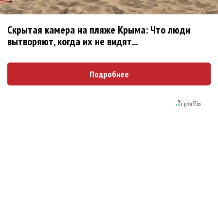
РАО потребовало от театра Кадышевой
неустойку
Скрытая камера на пляже Крыма: Что люди
вытворяют, когда их не видят...
В сеть выложен уникальный концерт Led
Zeppelin 1970 года
Подробнее
Zivert дебютировала в большом кино
Ваня Дмитриенко побил рекорд Егора
Крида, став самым юным артистом,
собравшим Лужники
Нюша нашла «Время любить»
«Три дня дождя» просят: «Не смотри
наверх»