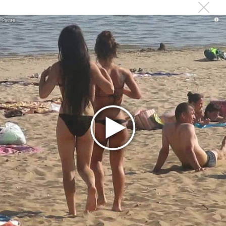
Анастасия»
i
Новое
«Рианна работает в студии», - проговорился
ее партнер A$AP Rocky
Гленн Хьюз завершил свою гастрольную
карьеру
Suno проиграла суд о нарушении авторских
прав немецкому лицензиату
Linkin Park показал трейлер документального
фильма «Unshatter»