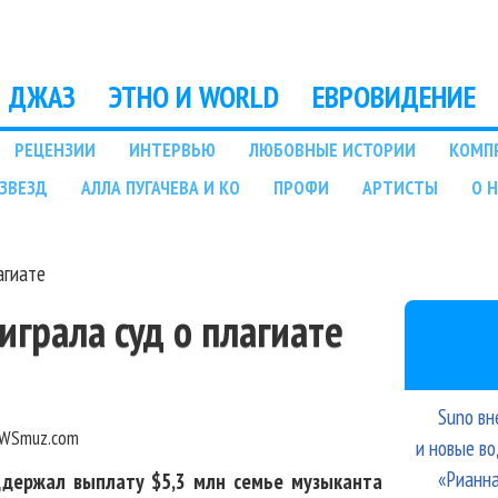
Перейти к основному
содержанию
ДЖАЗ
ЭТНО И WORLD
ЕВРОВИДЕНИЕ
РЕЦЕНЗИИ
ИНТЕРВЬЮ
ЛЮБОВНЫЕ ИСТОРИИ
КОМП
ЗВЕЗД
АЛЛА ПУГАЧЕВА И КО
ПРОФИ
АРТИСТЫ
О 
агиате
играла суд о плагиате
Suno вн
WSmuz.com
и новые в
«Рианна
держал выплату $5,3 млн семье музыканта