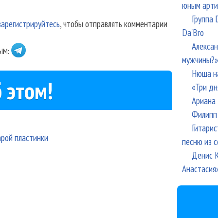
юным арти
Группа 
зарегистрируйтесь
, чтобы отправлять комментарии
Da'Bro
Алексан
ЫМ:
мужчины?»
Нюша н
 этом!
«Три дн
Ариана 
Филипп 
Гитарис
арой пластинки
песню из с
Денис К
Анастасия