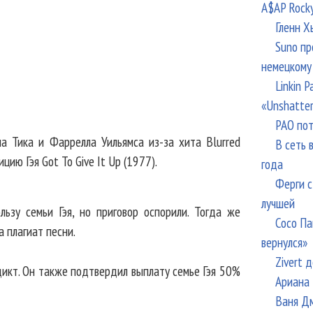
A$AP Rock
Гленн Х
Suno пр
немецкому
Linkin 
«Unshatte
РАО пот
а Тика и Фаррелла Уильямса из-за хита Blurred
В сеть 
цию Гэя Got To Give It Up (1977).
года
Ферги с
лучшей
ьзу семьи Гэя, но приговор оспорили. Тогда же
Сосо Па
а плагиат песни.
вернулся»
Zivert 
икт. Он также подтвердил выплату семье Гэя 50%
Ариана 
Ваня Дм