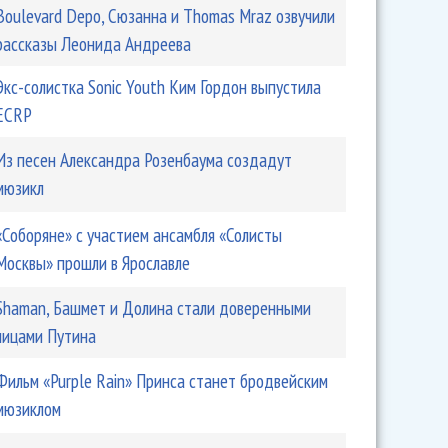
Boulevard Depo, Сюзанна и Thomas Mraz озвучили
рассказы Леонида Андреева
Экс-солистка Sonic Youth Ким Гордон выпустила
ECRP
Из песен Александра Розенбаума создадут
мюзикл
«Соборяне» с участием ансамбля «Солисты
Москвы» прошли в Ярославле
Shaman, Башмет и Долина стали доверенными
лицами Путина
Фильм «Purple Rain» Принса станет бродвейским
мюзиклом