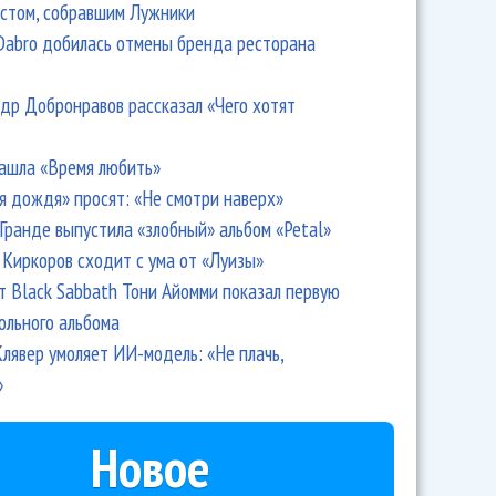
стом, собравшим Лужники
Dabro добилась отмены бренда ресторана
др Добронравов рассказал «Чего хотят
ашла «Время любить»
я дождя» просят: «Не смотри наверх»
Гранде выпустила «злобный» альбом «Petal»
Киркоров сходит с ума от «Луизы»
т Black Sabbath Тони Айомми показал первую
ольного альбома
лявер умоляет ИИ-модель: «Не плачь,
»
Новое