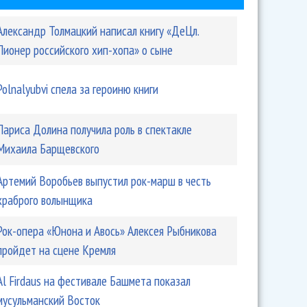
Александр Толмацкий написал книгу «ДеЦл.
Пионер российского хип-хопа» о сыне
Polnalyubvi спела за героиню книги
Лариса Долина получила роль в спектакле
Михаила Барщевского
Артемий Воробьев выпустил рок-марш в честь
храброго волынщика
Рок-опера «Юнона и Авось» Алексея Рыбникова
пройдет на сцене Кремля
Аl Firdaus на фестивале Башмета показал
мусульманский Восток