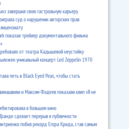
y
ьюз завершил свою гастрольную карьеру
оиграла суд о нарушении авторских прав
 лицензиату
Park показал трейлер документального фильма
r»
ребовало от театра Кадышевой неустойку
выложен уникальный концерт Led Zeppelin 1970
тала петь в Black Eyed Peas, чтобы стать
влиашвили и Максим Фадеев показали клип «Я не
дебютировала в большом кино
Гранде сделает перерыв в публичности
итриенко побил рекорд Егора Крида, став самым