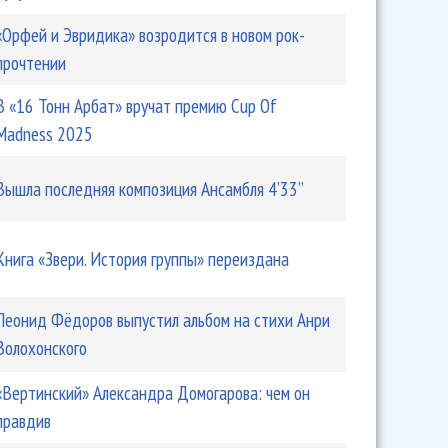
«Орфей и Эвридика» возродится в новом рок-
прочтении
В «16 Тонн Арбат» вручат премию Cup Of
Madness 2025
Вышла последняя композиция Ансамбля 4’33’’
Книга «Звери. История группы» переиздана
Леонид Фёдоров выпустил альбом на стихи Анри
Волохонского
«Вертинский» Александра Домогарова: чем он
правдив