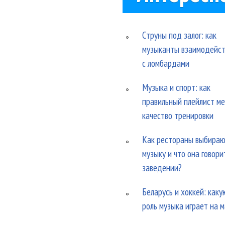
Струны под залог: как
музыканты взаимодейс
с ломбардами
Музыка и спорт: как
правильный плейлист м
качество тренировки
Как рестораны выбира
музыку и что она говори
заведении?
Беларусь и хоккей: каку
роль музыка играет на 