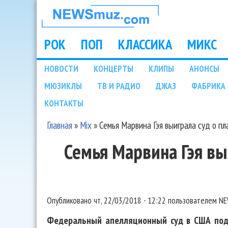
НОВОСТИ
МУЗЫКИ И
РОК
ПОП
КЛАССИКА
МИКС
Main menu
ШОУ БИЗНЕСА
НОВОСТИ
КОНЦЕРТЫ
КЛИПЫ
АНОНСЫ
Подразделы
МЮЗИКЛЫ
ТВ И РАДИО
ДЖАЗ
ФАБРИКА 
NEWSMUZ.COM
КОНТАКТЫ
Главная
»
Mix
»
Семья Марвина Гэя выиграла суд о пл
Вы здесь
Семья Марвина Гэя вы
Опубликовано
чт, 22/03/2018 - 12:22
пользователем
NE
Федеральный апелляционный суд в США под