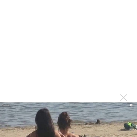
1970 года
Ферги стала петь в Black Eyed Peas, чтобы стать
лучшей
Сосо Павлиашвили и Максим Фадеев показали клип «Я
не вернулся»
Zivert дебютировала в большом кино
Ариана Гранде сделает перерыв в публичности
Новое
Продолжение фильма «Майкл» начнут
i
снимать уже в этом году
Басист Mötley Crüe признал использование
плейбэка на концертах