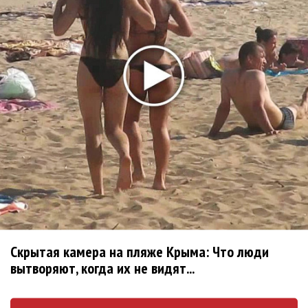
Мадонна и Кайли Миноуг впервые записали
два фита
Karol G выпустила альбом с Дрейком и Бруно
Марсом
Максим Фадеев и Маша Ржевская
перевыпустили «Когда я стану кошкой»
Клава Кока официально вышла «Замуж»
«Элли на маковом поле», Максим Лутчак и
Скрытая камера на пляже Крыма: Что люди
«Смешарики» объединились
вытворяют, когда их не видят...
Авраам Руссо выпустил две солнечные песни