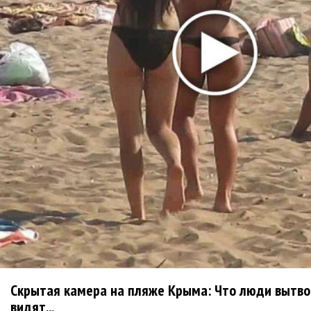
The Strokes показали Going Shopping из
будущего альбома
Блоги
ДИВИЗОР: Я еще не заходил так далеко за...
1 месяц 1 неделя
назад
alexard
Второй альбом киприотов KA'APER
1 месяц 3
недели
назад
alexard
I Am Morbid объявили о российском туре!
2
месяца 2 дня
назад
alexard
Скрытая камера на пляже Крыма: Что люди вытвор
видят...