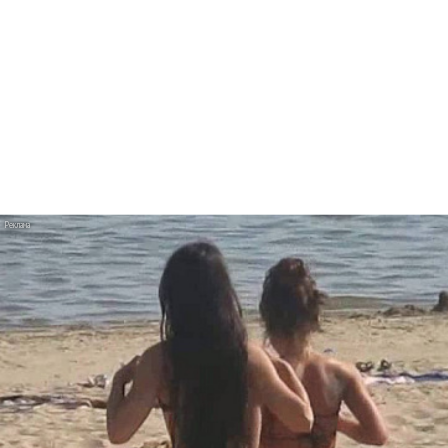
Ани Лорак танцует с мужем в «Обожаю»
BTS расслабляются после вечеринки в
«Normal»
Alessa Majik и sp84 показали истинно
питерское «Свидание»
U2 выпустили «Street of Dreams» и клип из
Мексики
Бейонсе выпустила первую за два года
песню «Morning Dew (Donk)»
Mia Boyka в образе Барби снялась в клипе
«Экспонат»