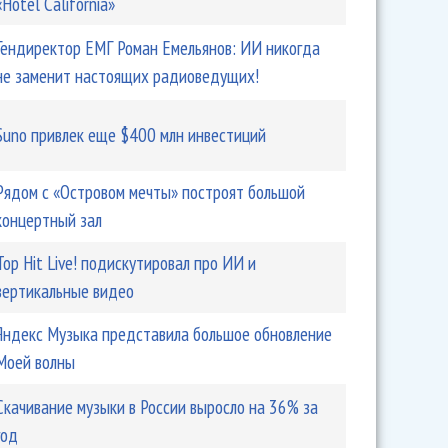
«Hotel California»
Гендиректор ЕМГ Роман Емельянов: ИИ никогда
не заменит настоящих радиоведущих!
Suno привлек еще $400 млн инвестиций
Рядом с «Островом мечты» построят большой
концертный зал
Top Hit Live! подискутировал про ИИ и
вертикальные видео
Яндекс Музыка представила большое обновление
Моей волны
Скачивание музыки в России выросло на 36% за
год