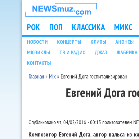
НОВОСТИ
МУЗЫКИ И
РОК
ПОП
КЛАССИКА
МИКС
Main menu
ШОУ БИЗНЕСА
НОВОСТИ
КОНЦЕРТЫ
КЛИПЫ
АНОНСЫ
Подразделы
МЮЗИКЛЫ
ТВ И РАДИО
ДЖАЗ
ФАБРИКА 
NEWSMUZ.COM
КОНТАКТЫ
Главная
»
Mix
»
Евгений Дога госпитализирован
Вы здесь
Евгений Дога г
Опубликовано
чт, 04/02/2016 - 00:13
пользователем
NE
Композитор Евгений Дога, автор вальса из 