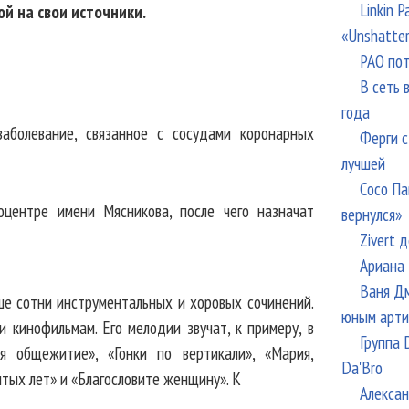
Linkin 
ой на свои источники.
«Unshatte
РАО пот
В сеть 
года
заболевание, связанное с сосудами коронарных
Ферги с
лучшей
Сосо Па
оцентре имени Мясникова, после чего назначат
вернулся»
Zivert 
Ариана 
Ваня Дм
ше сотни инструментальных и хоровых сочинений.
юным арти
и кинофильмам. Его мелодии звучат, к примеру, в
Группа 
я общежитие», «Гонки по вертикали», «Мария,
Da'Bro
тых лет» и «Благословите женщину». К
Алексан