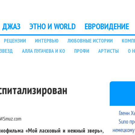
Перейти к основному
содержанию
ДЖАЗ
ЭТНО И WORLD
ЕВРОВИДЕНИЕ
РЕЦЕНЗИИ
ИНТЕРВЬЮ
ЛЮБОВНЫЕ ИСТОРИИ
КОМП
ЗВЕЗД
АЛЛА ПУГАЧЕВА И КО
ПРОФИ
АРТИСТЫ
О 
оспитализирован
Гленн Х
WSmuz.com
Suno пр
немецкому
кинофильма «Мой ласковый и нежный зверь»,