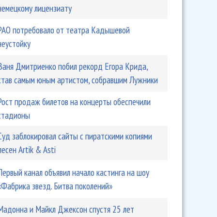
немецкому лицензиату
РАО потребовало от театра Кадышевой
неустойку
Ваня Дмитриенко побил рекорд Егора Крида,
став самым юным артистом, собравшим Лужники
Рост продаж билетов на концерты обеспечили
стадионы
Суд заблокировал сайты с пиратскими копиями
песен Artik & Asti
Первый канал объявил начало кастинга на шоу
«Фабрика звезд. Битва поколений»
Мадонна и Майкл Джексон спустя 25 лет