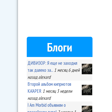
Блоги
ДИВИЗОР: Я еще не заходил
так далеко за...
1 месяц 6 дней
назад
alexard
Второй альбом киприотов
KA'APER
1 месяц 3 недели
назад
alexard
I Am Morbid объявили о
российском туре!
2 месяца 1