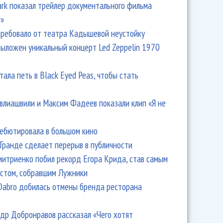
Park показал трейлер документального фильма
r»
ребовало от театра Кадышевой неустойку
выложен уникальный концерт Led Zeppelin 1970
тала петь в Black Eyed Peas, чтобы стать
влиашвили и Максим Фадеев показали клип «Я не
дебютировала в большом кино
Гранде сделает перерыв в публичности
итриенко побил рекорд Егора Крида, став самым
стом, собравшим Лужники
Dabro добилась отмены бренда ресторана
др Добронравов рассказал «Чего хотят