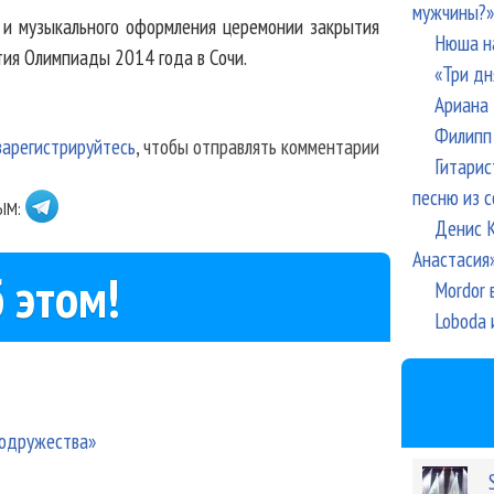
мужчины?»
 и музыкального оформления церемонии закрытия
Нюша н
ия Олимпиады 2014 года в Сочи.
«Три дн
Ариана 
Филипп 
зарегистрируйтесь
, чтобы отправлять комментарии
Гитарис
песню из с
ЫМ:
Денис К
Анастасия
 этом!
Mordor 
Loboda 
Содружества»