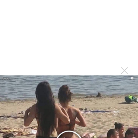
Zivert дебютировала в большом кино
Ариана Гранде сделает перерыв в публичности
Ваня Дмитриенко побил рекорд Егора Крида, став
самым юным артистом, собравшим Лужники
Группа Dabro добилась отмены бренда ресторана
Da'Bro
Александр Добронравов рассказал «Чего хотят
мужчины?»
Нюша нашла «Время любить»
i
«Три дня дождя» просят: «Не смотри наверх»
Ариана Гранде выпустила «злобный» альбом
«Petal»
Филипп Киркоров сходит с ума от «Луизы»
Гитарист Black Sabbath Тони Айомми показал первую
песню из сольного альбома
Денис Клявер умоляет ИИ-модель: «Не плачь,