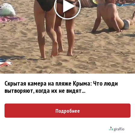
Анастасия»
Новое
«Рианна работает в студии», - проговорился
ее партнер A$AP Rocky
Гленн Хьюз завершил свою гастрольную
карьеру
Скрытая камера на пляже Крыма: Что люди
вытворяют, когда их не видят...
Suno проиграла суд о нарушении авторских
прав немецкому лицензиату
Подробнее
Linkin Park показал трейлер документального
фильма «Unshatter»
РАО потребовало от театра Кадышевой