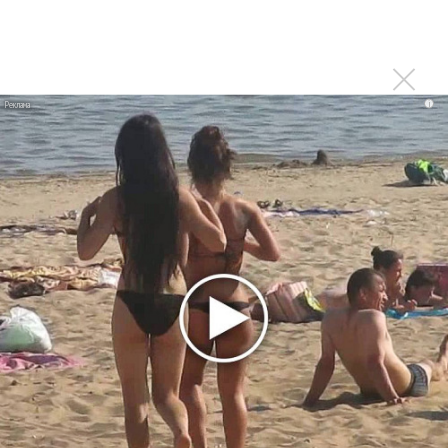
«Смешарики» объединились
Авраам Руссо выпустил две солнечные песни
Сергей Сычёв - «Хит-парады в СССР. Полное
исследование»
i
Suno внедрил инструмент по нарушениям авторских
прав и новые водяные знаки
«Рианна работает в студии», - проговорился ее
партнер A$AP Rocky
Гленн Хьюз завершил свою гастрольную карьеру
Suno проиграла суд о нарушении авторских прав
немецкому лицензиату
Linkin Park показал трейлер документального фильма
«Unshatter»
РАО потребовало от театра Кадышевой неустойку
В сеть выложен уникальный концерт Led Zeppelin
1970 года