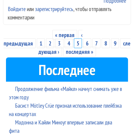
Подробнее
о «
Войдите
или
зарегистрируйтесь
, чтобы отправлять
отк
комментарии
сту
бы
мул
« первая
‹
Страницы
предыдущая
1
2
3
4
5
6
7
8
9
сле
дующая ›
последняя »
Последнее
Продолжение фильма «Майкл» начнут снимать уже в
этом году
Басист Mötley Crüe признал использование плейбэка
на концертах
Мадонна и Кайли Миноуг впервые записали два
фита