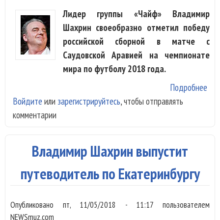
Лидер группы «Чайф» Владимир
Шахрин своеобразно отметил победу
российской сборной в матче с
Саудовской Аравией на чемпионате
мира по футболу 2018 года.
Подробнее
о Ш
Войдите
или
зарегистрируйтесь
, чтобы отправлять
пер
комментарии
хит
«Ар
— Я
Владимир Шахрин выпустит
5:0
путеводитель по Екатеринбургу
Опубликовано
пт, 11/05/2018 - 11:17
пользователем
NEWSmuz.com