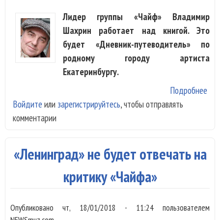
Лидер группы «Чайф» Владимир
Шахрин работает над книгой. Это
будет «Дневник-путеводитель» по
родному городу артиста
Екатеринбургу.
Подробнее
о В
Войдите
или
зарегистрируйтесь
, чтобы отправлять
Ша
комментарии
вып
пут
по
«Ленинград» не будет отвечать на
Ека
критику «Чайфа»
Опубликовано
чт, 18/01/2018 - 11:24
пользователем
NEWSmuz.com