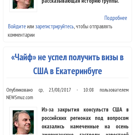
рассказывающая историю группы.
Подробнее
о К
Войдите
или
зарегистрируйтесь
, чтобы отправлять
о
комментарии
гру
«Ч
вый
«Чайф» не успел получить визы в
в к
авг
США в Екатеринбуге
Опубликовано
ср, 23/08/2017 - 10:08
пользователем
NEWSmuz.com
Из-за закрытия консульств США в
российских регионах под вопросом
оказались намеченные на осень
американские гастроли известной