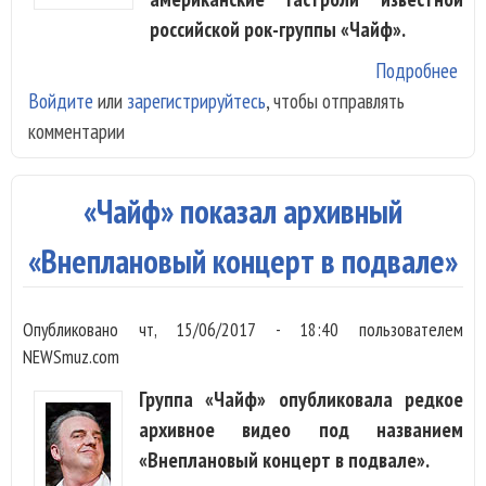
российской рок-группы «Чайф».
Подробнее
о «
Войдите
или
зарегистрируйтесь
, чтобы отправлять
усп
комментарии
пол
виз
Ека
«Чайф» показал архивный
«Внеплановый концерт в подвале»
Опубликовано
чт, 15/06/2017 - 18:40
пользователем
NEWSmuz.com
Группа «Чайф» опубликовала редкое
архивное видео под названием
«Внеплановый концерт в подвале».