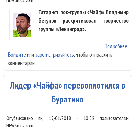
Гитарист рок-группы «Чайф» Владимир
Бегунов раскритиковал творчество
группы «Ленинград».
Подробнее
о
Войдите
или
зарегистрируйтесь
, чтобы отправлять
«Ле
комментарии
не 
отв
кри
Лидер «Чайфа» перевоплотился в
«Ча
Буратино
Опубликовано
пн, 15/01/2018 - 10:55
пользователем
NEWSmuz.com