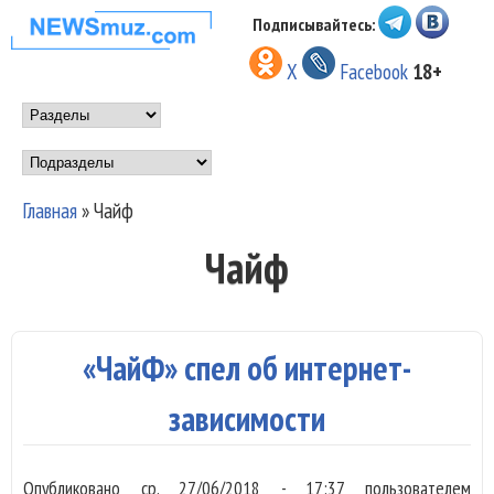
Перейти к основному
Подписывайтесь:
НОВОСТИ
содержанию
X
Facebook
18+
МУЗЫКИ И
Main menu
ШОУ БИЗНЕСА
Подразделы
NEWSMUZ.COM
Главная
»
Чайф
Вы здесь
Чайф
«ЧайФ» спел об интернет-
зависимости
Опубликовано
ср, 27/06/2018 - 17:37
пользователем