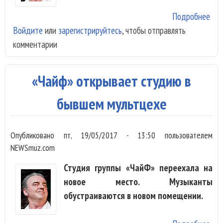
Подробнее
о «
Войдите
или
зарегистрируйтесь
, чтобы отправлять
пок
комментарии
арх
«Вн
кон
«Чайф» открывает студию в
под
бывшем мультцехе
Опубликовано
пт, 19/05/2017 - 13:50
пользователем
NEWSmuz.com
Студия группы «ЧайФ» переехала на
новое место. Музыканты
обустраиваются в новом помещении.