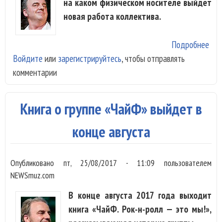
на каком физическом носителе выйдет
новая работа коллектива.
Подробнее
о У
Войдите
или
зарегистрируйтесь
, чтобы отправлять
«Ча
комментарии
гот
мат
для
Книга о группе «ЧайФ» выйдет в
нов
аль
конце августа
Опубликовано
пт, 25/08/2017 - 11:09
пользователем
NEWSmuz.com
В конце августа 2017 года выходит
книга «ЧайФ. Рок-н-ролл — это мы!»,