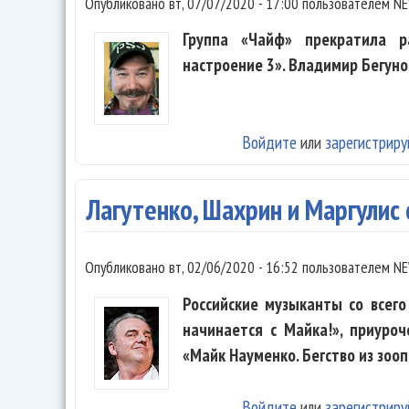
Опубликовано
вт, 07/07/2020 - 17:00
пользователем
NE
Группа «Чайф» прекратила 
настроение 3». Владимир Бегуно
Войдите
или
зарегистриру
Лагутенко, Шахрин и Маргулис
Опубликовано
вт, 02/06/2020 - 16:52
пользователем
NE
Российские музыканты со всег
начинается с Майка!», приуро
«Майк Науменко. Бегство из зооп
Войдите
или
зарегистриру