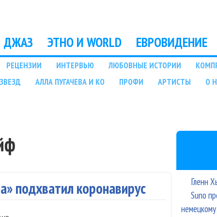
Перейти к основному
содержанию
ДЖАЗ
ЭТНО И WORLD
ЕВРОВИДЕНИЕ
РЕЦЕНЗИИ
ИНТЕРВЬЮ
ЛЮБОВНЫЕ ИСТОРИИ
КОМП
ЗВЕЗД
АЛЛА ПУГАЧЕВА И КО
ПРОФИ
АРТИСТЫ
О 
йф
Гленн Х
фа» подхватил коронавирус
Suno пр
немецкому