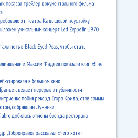
Park показал трейлер документального фильма
r»
ребовало от театра Кадышевой неустойку
выложен уникальный концерт Led Zeppelin 1970
тала петь в Black Eyed Peas, чтобы стать
унов из «Чайфа» подхватил коронавирус
влиашвили и Максим Фадеев показали клип «Я не
дебютировала в большом кино
Гранде сделает перерыв в публичности
итриенко побил рекорд Егора Крида, став самым
стом, собравшим Лужники
Dabro добилась отмены бренда ресторана
др Добронравов рассказал «Чего хотят
ахрин и Маргулис спели «Лето» Майка Науменко