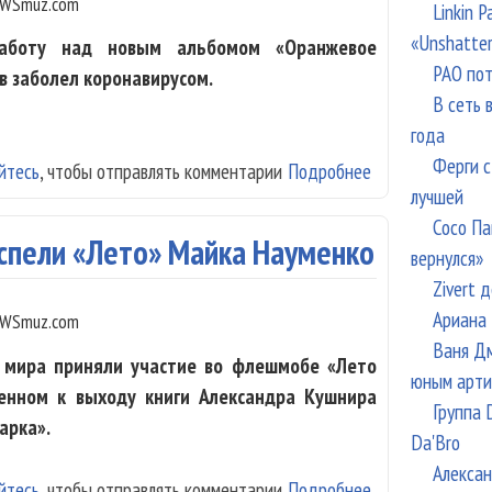
WSmuz.com
Linkin 
«Unshatte
работу над новым альбомом «Оранжевое
РАО пот
в заболел коронавирусом.
В сеть 
года
Ферги с
йтесь
, чтобы отправлять комментарии
Подробнее
о Владимир Бег
лучшей
Сосо Па
 спели «Лето» Майка Науменко
вернулся»
Zivert 
Ариана 
WSmuz.com
Ваня Дм
о мира приняли участие во флешмобе «Лето
юным арти
ченном к выходу книги Александра Кушнира
Группа 
арка».
Da'Bro
Алексан
йтесь
, чтобы отправлять комментарии
Подробнее
о Лагутенко, Ш