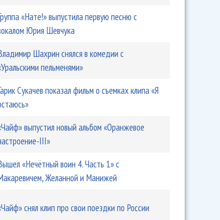
Группа «Нате!» выпустила первую песню с
вокалом Юрия Шевчука
 «Чайфа» состоит из 9 песен
Владимир Шахрин снялся в комедии с
«Уральскими пельменями»
Гарик Сукачев показал фильм о съемках клипа «Я
остаюсь»
«Чайф» выпустил новый альбом «Оранжевое
настроение-III»
Вышел «Нечётный воин 4. Часть 1» с
Макаревичем, Желанной и Манижей
рин пожаловался на травлю в интернете
«Чайф» снял клип про свои поездки по России