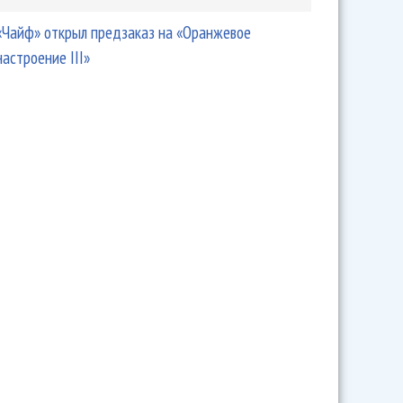
«Чайф» открыл предзаказ на «Оранжевое
настроение III»
 под гитару набрала за сутки более 700 тысяч