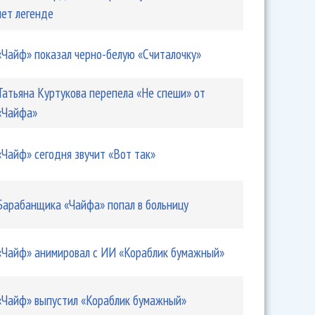
лет легенде
«Чайф» показал черно-белую «Считалочку»
ал обыденный «Хэллоуин»
Татьяна Куртукова перепела «Не спеши» от
«Чайфа»
«Чайф» сегодня звучит «Вот так»
Барабанщика «Чайфа» попал в больницу
«Чайф» анимировал с ИИ «Кораблик бумажный»
тил свой 19-й студийный альбом
«Чайф» выпустил «Кораблик бумажный»