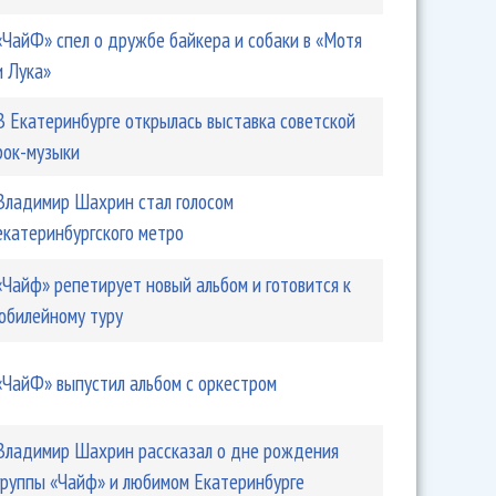
«ЧайФ» спел о дружбе байкера и собаки в «Мотя
и Лука»
В Екатеринбурге открылась выставка советской
рок-музыки
Владимир Шахрин стал голосом
екатеринбургского метро
«Чайф» репетирует новый альбом и готовится к
рин снялся в телесериале
юбилейному туру
«ЧайФ» выпустил альбом с оркестром
Владимир Шахрин рассказал о дне рождения
группы «Чайф» и любимом Екатеринбурге