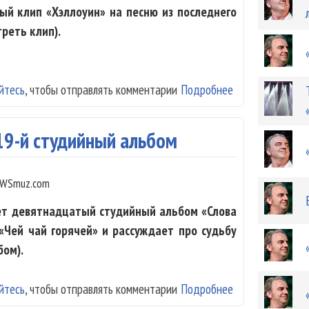
ый клип «Хэллоуин» на песню из последнего
реть клип).
йтесь
, чтобы отправлять комментарии
Подробнее
о «Чайф» показ
19-й студийный альбом
WSmuz.com
вет девятнадцатый студийный альбом «Слова
 «Чей чай горячей» и рассуждает про судьбу
бом).
йтесь
, чтобы отправлять комментарии
Подробнее
о «ЧайФ» выпус