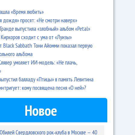
ашла «Время любить»
я дождя» просят: «Не смотри наверх»
Гранде выпустила «злобный» альбом «Petal»
Киркоров сходит с ума от «Луизы»
т Black Sabbath Тони Айомми показал первую
ольного альбома
лявер умоляет ИИ-модель: «Не плачь,
»
выпустил балладу «Птицы» в память Левитина
л блюз в честь своей собаки и Сукачева
интригует: кому посвящена песня «О ней»?
Новое
Юбилей Свердловского рок‑клуба в Москве — 40