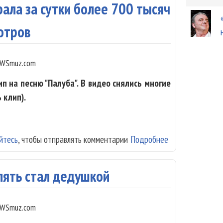
рала за сутки более 700 тысяч
отров
WSmuz.com
п на песню "Палуба". В видео снялись многие
 клип).
йтесь
, чтобы отправлять комментарии
Подробнее
о Песня Шахрина
просмотров
пять стал дедушкой
WSmuz.com