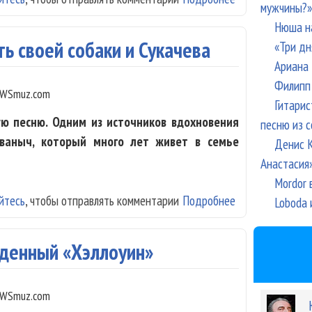
мужчины?»
Нюша н
ь своей собаки и Сукачева
«Три дн
Ариана 
Филипп 
WSmuz.com
Гитарис
ю песню. Одним из источников вдохновения
песню из с
ваныч, который много лет живет в семье
Денис К
Анастасия
Mordor 
йтесь
, чтобы отправлять комментарии
Подробнее
о Шахрин сочини
Loboda 
ыденный «Хэллоуин»
WSmuz.com