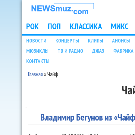
НОВОСТИ
МУЗЫКИ И
РОК
ПОП
КЛАССИКА
МИКС
Main menu
ШОУ БИЗНЕСА
НОВОСТИ
КОНЦЕРТЫ
КЛИПЫ
АНОНСЫ
Подразделы
МЮЗИКЛЫ
ТВ И РАДИО
ДЖАЗ
ФАБРИКА 
NEWSMUZ.COM
КОНТАКТЫ
Главная
»
Чайф
Вы здесь
Ча
Владимир Бегунов из «Чай