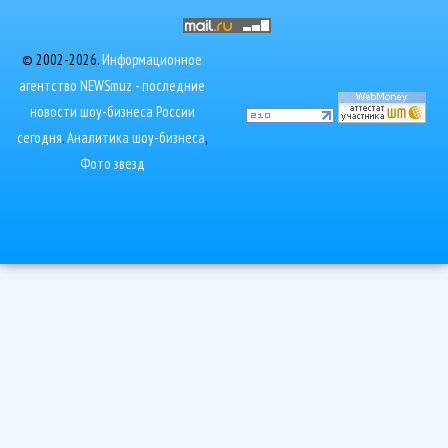
© 2002-2026.
Информационное
агентство NEWSmuz - последние
новости шоу-бизнеса России
сегодня
.
Аналитика шоу-бизнеса
,
Фото звезд