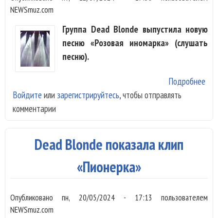
NEWSmuz.com
Группа Dead Blonde выпустила новую
песню «Розовая иномарка» (слушать
песню).
Подробнее
о D
Войдите
или
зарегистрируйтесь
, чтобы отправлять
Blo
комментарии
вос
луч
под
Dead Blonde показала клип
«Ро
ино
«Пионерка»
Опубликовано
пн, 20/05/2024 - 17:13
пользователем
NEWSmuz.com