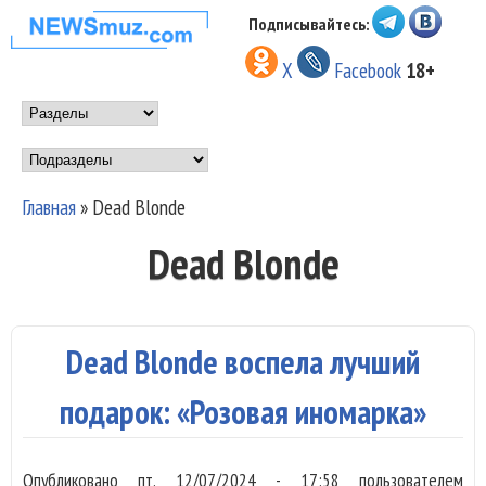
Перейти к основному
Подписывайтесь:
НОВОСТИ
содержанию
X
Facebook
18+
МУЗЫКИ И
Main menu
ШОУ БИЗНЕСА
Подразделы
NEWSMUZ.COM
Главная
»
Dead Blonde
Вы здесь
Dead Blonde
Dead Blonde воспела лучший
подарок: «Розовая иномарка»
Опубликовано
пт, 12/07/2024 - 17:58
пользователем