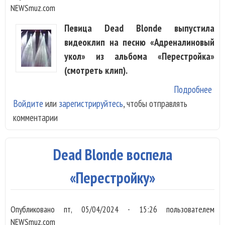
NEWSmuz.com
Певица Dead Blonde выпустила
видеоклип на песню «Адреналиновый
укол» из альбома «Перестройка»
(смотреть клип).
Подробнее
о D
Войдите
или
зарегистрируйтесь
, чтобы отправлять
сде
комментарии
«Ад
уко
Dead Blonde воспела
«Перестройку»
Опубликовано
пт, 05/04/2024 - 15:26
пользователем
NEWSmuz.com