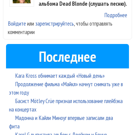
альбома Dead Blonde (слушать песню).
Подробнее
о D
Войдите
или
зарегистрируйтесь
, чтобы отправлять
Blo
комментарии
«Ви
объ
тан
Последнее
«Бе
шан
Kara Kross обнимает каждый «Новый день»
Продолжение фильма «Майкл» начнут снимать уже в
этом году
Басист Mötley Crüe признал использование плейбэка
на концертах
Мадонна и Кайли Миноуг впервые записали два
фита
Karol G выпустила альбом с Дрейком и Бруно