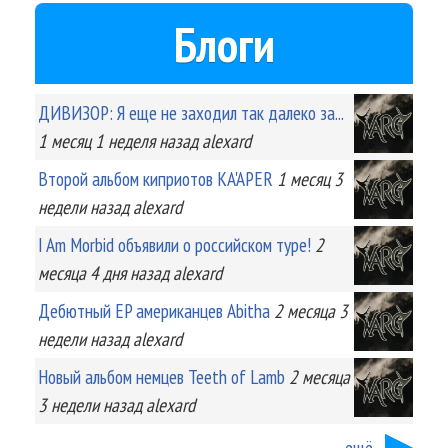
Блоги
ДИВИЗОР: Я еще не заходил так далеко за...
1 месяц 1 неделя
назад
alexard
Второй альбом киприотов KA'APER
1 месяц 3
недели
назад
alexard
I Am Morbid объявили о российском туре!
2
месяца 4 дня
назад
alexard
Дебютный EP американцев Abitha
2 месяца 3
недели
назад
alexard
Новый альбом немцев Teeth of Lamb
2 месяца
3 недели
назад
alexard
ещё