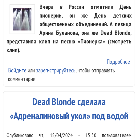
Вчера в России отметили День
пионерии, он же День детских
общественных объединений. А певица
Арина Буланова, она же Dead Blonde,
представила клип на песню «Пионерка» (смотреть
клип).
Подробнее
о D
Войдите
или
зарегистрируйтесь
, чтобы отправлять
Blo
комментарии
пок
кли
«Пи
Dead Blonde сделала
«Адреналиновый укол» под водой
Опубликовано
чт, 18/04/2024 - 15:50
пользователем