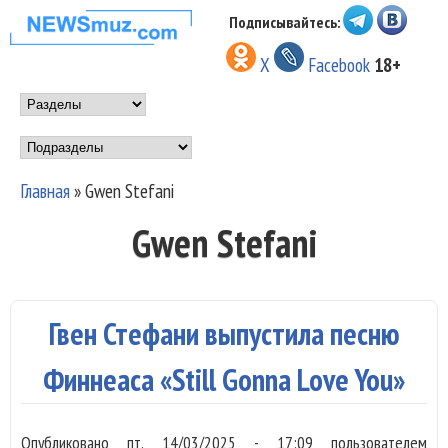
Перейти к основному
Подписывайтесь:
НОВОСТИ
содержанию
X
Facebook
18+
МУЗЫКИ И
Main menu
ШОУ БИЗНЕСА
Подразделы
NEWSMUZ.COM
Главная
»
Gwen Stefani
Вы здесь
Gwen Stefani
Гвен Стефани выпустила песню
Финнеаса «Still Gonna Love You»
Опубликовано
пт, 14/03/2025 - 17:09
пользователем