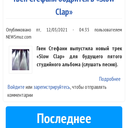
чес
Ол
Clap»
спе
Wor
Опубликовано
пт, 12/03/2021 - 04:35
пользователем
NEWSmuz.com
Гвен Стефани выпустила новый трек
«Slow Clap» для будущего пятого
студийного альбома (слушать песню).
Подробнее
о Г
Войдите
или
зарегистрируйтесь
, чтобы отправлять
Сте
комментарии
бод
в «
Cla
Последнее