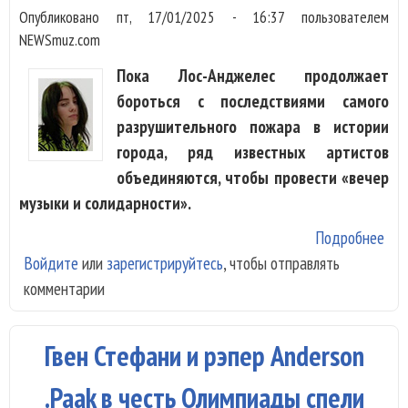
Опубликовано
пт, 17/01/2025 - 16:37
пользователем
NEWSmuz.com
Пока Лос-Анджелес продолжает
бороться с последствиями самого
разрушительного пожара в истории
города, ряд известных артистов
объединяются, чтобы провести «вечер
музыки и солидарности».
Подробнее
о Б
Войдите
или
зарегистрируйтесь
, чтобы отправлять
Айл
комментарии
Лед
Сти
RH
Гвен Стефани и рэпер Anderson
выс
под
.Paak в честь Олимпиады спели