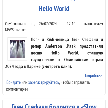
гор
Hello World
Лос
Анд
Опубликовано
пт, 26/07/2024 - 17:10
пользователем
NEWSmuz.com
Поп- и R&B-певица Гвен Стефани и
рэпер Anderson .Paak представили
песню Hello World, ставшую
саундтреком к Олимпийским играм
2024 года в Париже (смотреть клип).
Подробнее
о Г
Войдите
или
зарегистрируйтесь
, чтобы отправлять
Сте
комментарии
рэп
And
.Paa
Гвен Стефани бодрится в «Slow