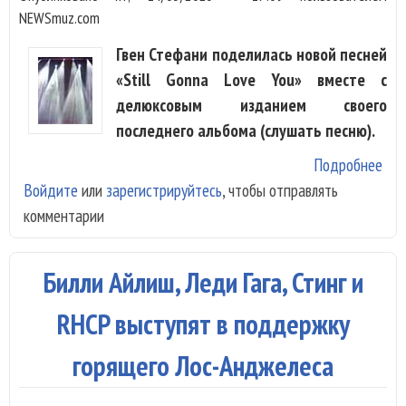
NEWSmuz.com
Гвен Стефани поделилась новой песней
«Still Gonna Love You» вместе с
делюксовым изданием своего
последнего альбома (слушать песню).
Подробнее
о Г
Войдите
или
зарегистрируйтесь
, чтобы отправлять
Сте
комментарии
вып
пес
Фин
Билли Айлиш, Леди Гага, Стинг и
«Sti
Gon
RHCP выступят в поддержку
Lov
горящего Лос-Анджелеса