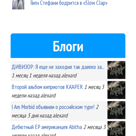
Гвен Стефани бодрится в «Slow Clap»
Блоги
ДИВИЗОР: Я еще не заходил так далеко за...
1 месяц 1 неделя
назад
alexard
Второй альбом киприотов KA'APER
1 месяц 3
недели
назад
alexard
I Am Morbid объявили о российском туре!
2
месяца 3 дня
назад
alexard
Дебютный EP американцев Abitha
2 месяца 3
недели
назад
alexard