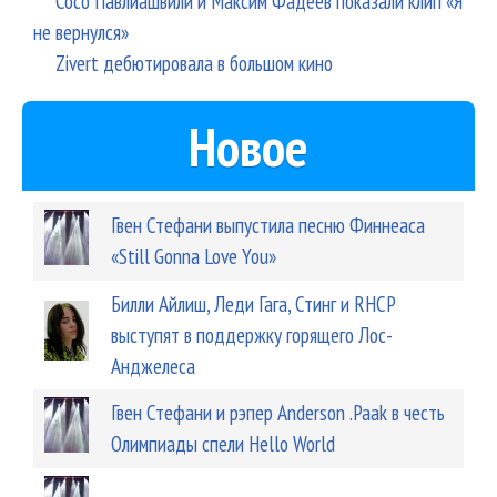
Сосо Павлиашвили и Максим Фадеев показали клип «Я
не вернулся»
Zivert дебютировала в большом кино
Новое
Гвен Стефани выпустила песню Финнеаса
«Still Gonna Love You»
Билли Айлиш, Леди Гага, Стинг и RHCP
выступят в поддержку горящего Лос-
Анджелеса
Гвен Стефани и рэпер Anderson .Paak в честь
Олимпиады спели Hello World