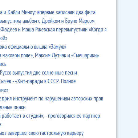
 и Кайли Миноуг впервые записали два фита
 выпустила альбом с Дрейком и Бруно Марсом
Фадеев и Маша Ржевская перевыпустили «Когда я
кой»
ока официально вышла «Замуж»
а маковом поле», Максим Лутчак и «Смешарики»
ись
Руссо выпустил две солнечные песни
Сычёв - «Хит-парады в СССР. Полное
ние»
едрил инструмент по нарушениям авторских прав
одяные знаки
 работает в студии», - проговорился ее партнер
y
ьюз завершил свою гастрольную карьеру