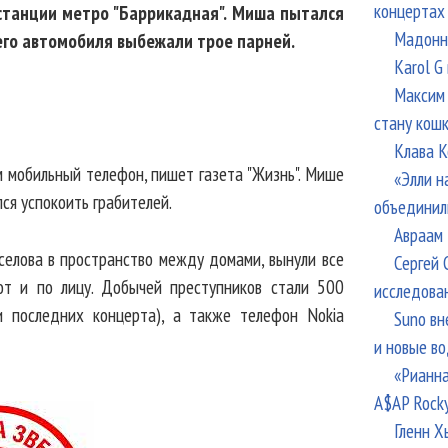
концертах
станции метро "Баррикадная". Миша пытался
Мадонна
шего автомобиля выбежали трое парней.
Karol G
Максим 
стану кош
Клава К
м мобильный телефон, пишет газета "Жизнь". Мише
«Элли н
лся успокоить грабителей.
объединил
Авраам 
еселова в пространство между домами, вынули все
Сергей 
от и по лицу. Добычей преступников стали 500
исследова
и последних концерта), а также телефон Nokia
Suno вн
и новые в
«Рианна
A$AP Rock
Гленн Х