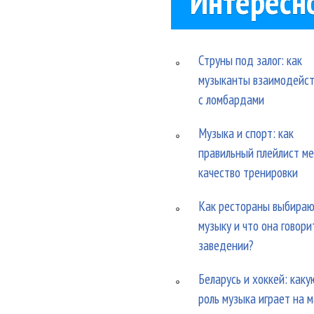
Интересн
Струны под залог: как
музыканты взаимодейс
с ломбардами
Музыка и спорт: как
правильный плейлист м
качество тренировки
Как рестораны выбира
музыку и что она говори
заведении?
Беларусь и хоккей: каку
роль музыка играет на 