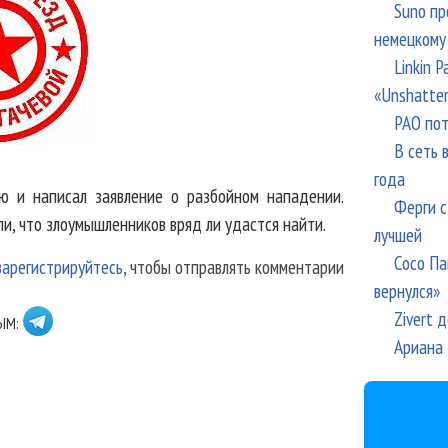
Suno пр
немецкому
Linkin 
«Unshatte
РАО пот
В сеть 
года
ю и написал заявление о разбойном нападении.
Ферги с
, что злоумышленников вряд ли удастся найти.
лучшей
Сосо Па
зарегистрируйтесь
, чтобы отправлять комментарии
вернулся»
Zivert 
ЫМ:
Ариана 