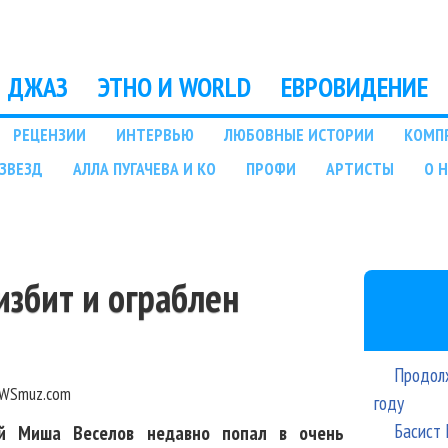
Перейти к основному
содержанию
ДЖАЗ
ЭТНО И WORLD
ЕВРОВИДЕНИЕ
РЕЦЕНЗИИ
ИНТЕРВЬЮ
ЛЮБОВНЫЕ ИСТОРИИ
КОМП
ЗВЕЗД
АЛЛА ПУГАЧЕВА И КО
ПРОФИ
АРТИСТЫ
О 
избит и ограблен
Продолж
WSmuz.com
году
Басист 
ой Миша Веселов недавно попал в очень