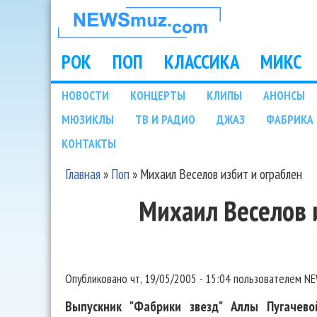
НОВОСТИ
МУЗЫКИ И
РОК
ПОП
КЛАССИКА
МИКС
Main menu
ШОУ БИЗНЕСА
НОВОСТИ
КОНЦЕРТЫ
КЛИПЫ
АНОНСЫ
Подразделы
МЮЗИКЛЫ
ТВ И РАДИО
ДЖАЗ
ФАБРИКА 
NEWSMUZ.COM
КОНТАКТЫ
Главная
»
Поп
»
Михаил Веселов избит и ограблен
Вы здесь
Михаил Веселов 
Опубликовано
чт, 19/05/2005 - 15:04
пользователем
NE
Выпускник "Фабрики звезд" Аллы Пугачев