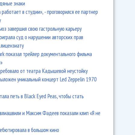
одяные знаки
 работает в студии», - проговорился ее партнер
y
ьюз завершил свою гастрольную карьеру
оиграла суд о нарушении авторских прав
 лицензиату
Park показал трейлер документального фильма
r»
ребовало от театра Кадышевой неустойку
выложен уникальный концерт Led Zeppelin 1970
тала петь в Black Eyed Peas, чтобы стать
влиашвили и Максим Фадеев показали клип «Я не
дебютировала в большом кино