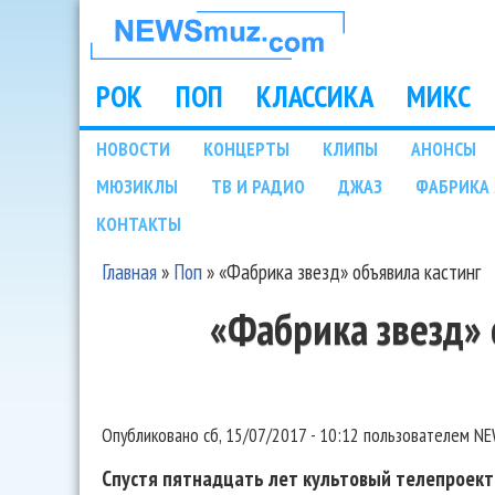
НОВОСТИ
МУЗЫКИ И
РОК
ПОП
КЛАССИКА
МИКС
Main menu
ШОУ БИЗНЕСА
НОВОСТИ
КОНЦЕРТЫ
КЛИПЫ
АНОНСЫ
Подразделы
МЮЗИКЛЫ
ТВ И РАДИО
ДЖАЗ
ФАБРИКА 
NEWSMUZ.COM
КОНТАКТЫ
Главная
»
Поп
»
«Фабрика звезд» объявила кастинг
Вы здесь
«Фабрика звезд» 
Опубликовано
сб, 15/07/2017 - 10:12
пользователем
NE
Спустя пятнадцать лет культовый телепроект