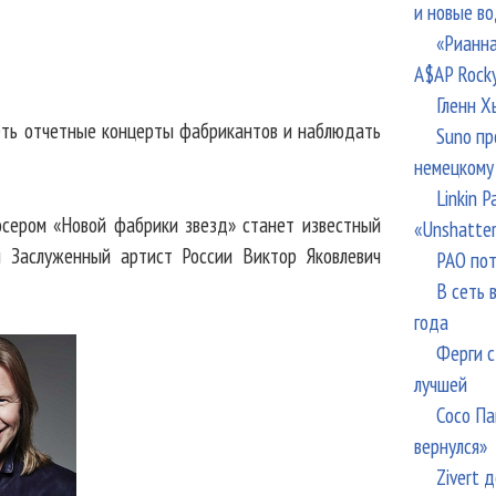
и новые в
«Рианна
A$AP Rock
Гленн Х
еть отчетные концерты фабрикантов и наблюдать
Suno пр
немецкому
Linkin 
сером «Новой фабрики звезд» станет известный
«Unshatte
и Заслуженный артист России Виктор Яковлевич
РАО пот
В сеть 
года
Ферги с
лучшей
Сосо Па
вернулся»
Zivert 