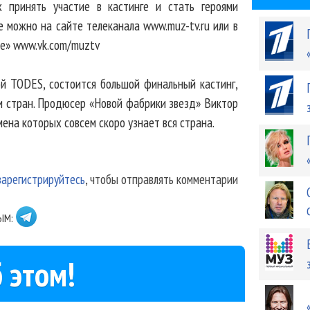
 принять участие в кастинге и стать героями
ие можно на сайте телеканала www.muz-tv.ru или в
те» www.vk.com/muztv
ой TODES, состоится большой финальный кастинг,
и стран. Продюсер «Новой фабрики звезд» Виктор
ена которых совсем скоро узнает вся страна.
зарегистрируйтесь
, чтобы отправлять комментарии
ЫМ:
 этом!