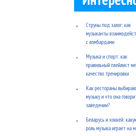
Струны под залог: как
музыканты взаимодейс
с ломбардами
Музыка и спорт: как
правильный плейлист м
качество тренировки
Как рестораны выбира
музыку и что она говори
заведении?
Беларусь и хоккей: каку
роль музыка играет на 