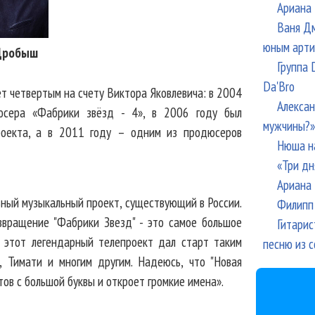
Ариана 
Ваня Дм
юным арти
Дробыш
Группа 
Da'Bro
ет четвертым на счету Виктора Яковлевича: в 2004
Алексан
юсера «Фабрики звёзд - 4», в 2006 году был
мужчины?»
роекта, а в 2011 году – одним из продюсеров
Нюша н
«Три дн
Ариана 
ьный музыкальный проект, существующий в России.
Филипп 
озвращение "Фабрики Звезд" - это самое большое
Гитарис
 этот легендарный телепроект дал старт таким
песню из с
а, Тимати и многим другим. Надеюсь, что "Новая
ов с большой буквы и откроет громкие имена».