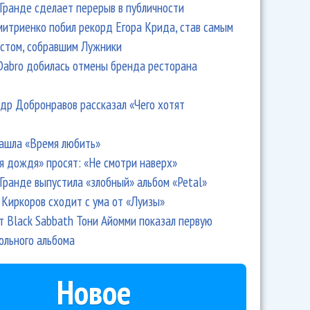
Гранде сделает перерыв в публичности
итриенко побил рекорд Егора Крида, став самым
стом, собравшим Лужники
Dabro добилась отмены бренда ресторана
др Добронравов рассказал «Чего хотят
ашла «Время любить»
я дождя» просят: «Не смотри наверх»
Гранде выпустила «злобный» альбом «Petal»
Киркоров сходит с ума от «Луизы»
т Black Sabbath Тони Айомми показал первую
ольного альбома
Новое