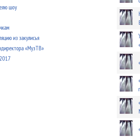
телю шоу
чкам
яцию из закулисья
ендиректора «МузТВ»
-2017