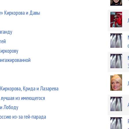
у» Киркорова и Давы
аганду
тей
Киркорову
ангажированной
Киркорова, Крида и Лазарева
 лучшая из имеющегося
 и Лободу
оссию из-за гей-парада