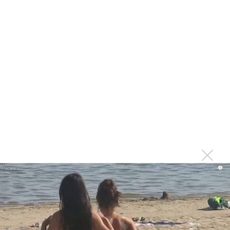
Стали известны номинанты на Премию Муз-ТВ-2017
Последнее
Сергей Сычёв - «Хит-парады в СССР. Полное
исследование»
Suno внедрил инструмент по нарушениям авторских
прав и новые водяные знаки
«Рианна работает в студии», - проговорился ее
партнер A$AP Rocky
Гленн Хьюз завершил свою гастрольную карьеру
i
Suno проиграла суд о нарушении авторских прав
немецкому лицензиату
Linkin Park показал трейлер документального фильма
«Unshatter»