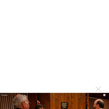
Максим Фадеев и Маша Ржевская
перевыпустили «Когда я стану кошкой»
Первый канал объявил начало кастинга на
шоу «Фабрика звезд. Битва поколений»
Первый канал перезапускает проект
«Фабрика звезд»
Полина Гагарина призналась, что попала на
«Фабрику звезд-2» по блату
Стали известны имена участников «Новой
Фабрики звезд»
i
В Москве выбрали участников «Новой
фабрики звезд»