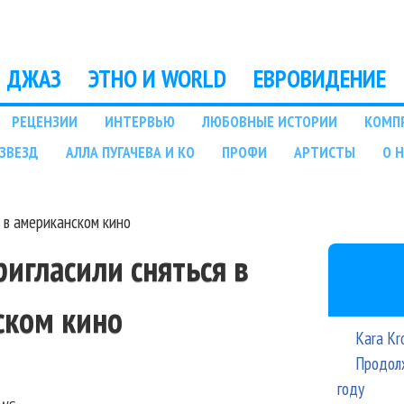
Перейти к основному
содержанию
ДЖАЗ
ЭТНО И WORLD
ЕВРОВИДЕНИЕ
РЕЦЕНЗИИ
ИНТЕРВЬЮ
ЛЮБОВНЫЕ ИСТОРИИ
КОМП
ЗВЕЗД
АЛЛА ПУГАЧЕВА И КО
ПРОФИ
АРТИСТЫ
О 
я в американском кино
ригласили сняться в
ском кино
Kara Kr
Продолж
году