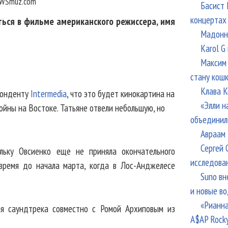
WSmuz.com
Басист 
концертах
ься в фильме американского режиссера, имя
Мадонна
Karol G
Максим 
стану кош
Клава К
понденту
Intermedia
, что это будет кинокартина на
«Элли н
ойны на Востоке. Татьяне отвели небольшую, но
объединил
Авраам 
Сергей 
ольку Овсиенко еще не приняла окончательного
исследова
 время до начала марта, когда в Лос-Анджелесе
Suno вн
и новые в
«Рианна
ля саундтрека совместно с Ромой Архиповым из
A$AP Rock