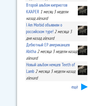
Второй альбом киприотов
KA'APER
1 месяц 3 недели
назад
alexard
I Am Morbid объявили о
российском туре!
2 месяца 3
дня
назад
alexard
Дебютный EP американцев
Abitha
2 месяца 3 недели
назад
alexard
Новый альбом немцев Teeth of
Lamb
2 месяца 3 недели
назад
alexard
ещё