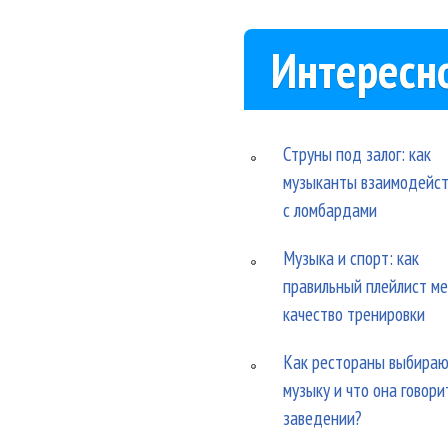
Интересн
Струны под залог: как
музыканты взаимодейс
с ломбардами
Музыка и спорт: как
правильный плейлист м
качество тренировки
Как рестораны выбира
музыку и что она говори
заведении?