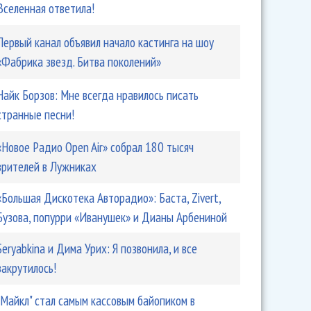
Вселенная ответила!
Первый канал объявил начало кастинга на шоу
«Фабрика звезд. Битва поколений»
Найк Борзов: Мне всегда нравилось писать
странные песни!
«Новое Радио Open Air» собрал 180 тысяч
зрителей в Лужниках
«Большая Дискотека Авторадио»: Баста, Zivert,
Бузова, попурри «Иванушек» и Дианы Арбениной
Seryabkina и Дима Урих: Я позвонила, и все
закрутилось!
"Майкл" стал самым кассовым байопиком в