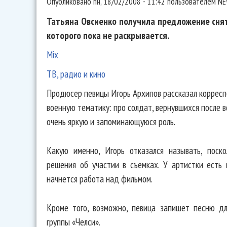
Опубликовано
пн, 18/02/2008 - 11:42
пользователем
NE
Татьяна Овсиенко получила предложение снят
которого пока не раскрывается.
Mix
ТВ, радио и кино
Продюсер певицы Игорь Архипов рассказал коррес
военную тематику: про солдат, вернувшихся после в
очень яркую и запоминающуюся роль.
Какую именно, Игорь отказался называть, поск
решения об участии в съемках. У артистки есть
начнется работа над фильмом.
Кроме того, возможно, певица запишет песню д
группы «Челси».