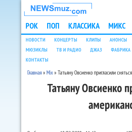
НОВОСТИ
МУЗЫКИ И
РОК
ПОП
КЛАССИКА
МИКС
Main menu
ШОУ БИЗНЕСА
НОВОСТИ
КОНЦЕРТЫ
КЛИПЫ
АНОНСЫ
Подразделы
МЮЗИКЛЫ
ТВ И РАДИО
ДЖАЗ
ФАБРИКА 
NEWSMUZ.COM
КОНТАКТЫ
Главная
»
Mix
»
Татьяну Овсиенко пригласили снятьс
Вы здесь
Татьяну Овсиенко п
американ