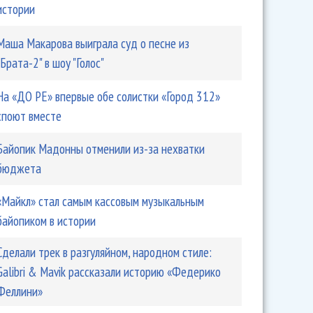
истории
Маша Макарова выиграла суд о песне из
"Брата-2" в шоу "Голос"
На «ДО РЕ» впервые обе солистки «Город 312»
споют вместе
Байопик Мадонны отменили из-за нехватки
бюджета
«Майкл» стал самым кассовым музыкальным
байопиком в истории
Сделали трек в разгуляйном, народном стиле:
Galibri & Mavik рассказали историю «Федерико
Феллини»