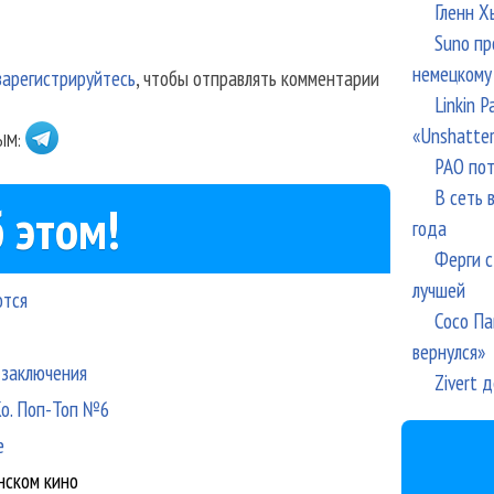
Гленн Х
Suno пр
немецкому
зарегистрируйтесь
, чтобы отправлять комментарии
Linkin 
«Unshatte
ЫМ:
РАО пот
В сеть 
 этом!
года
Ферги с
лучшей
ются
Сосо Па
вернулся»
 заключения
Zivert 
 Ко. Поп-Топ №6
е
нском кино