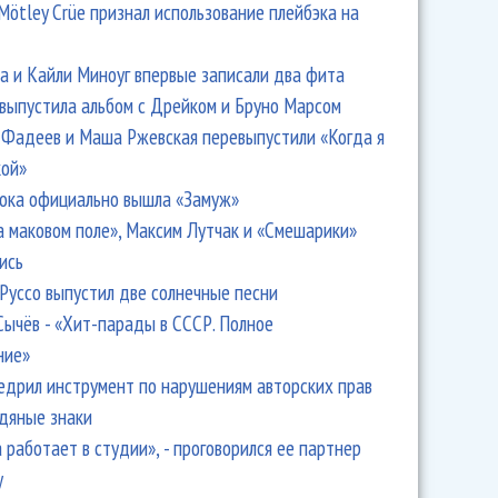
Mötley Crüe признал использование плейбэка на
 и Кайли Миноуг впервые записали два фита
 выпустила альбом с Дрейком и Бруно Марсом
Фадеев и Маша Ржевская перевыпустили «Когда я
кой»
ока официально вышла «Замуж»
а маковом поле», Максим Лутчак и «Смешарики»
ись
Руссо выпустил две солнечные песни
Сычёв - «Хит-парады в СССР. Полное
ние»
едрил инструмент по нарушениям авторских прав
одяные знаки
 работает в студии», - проговорился ее партнер
y